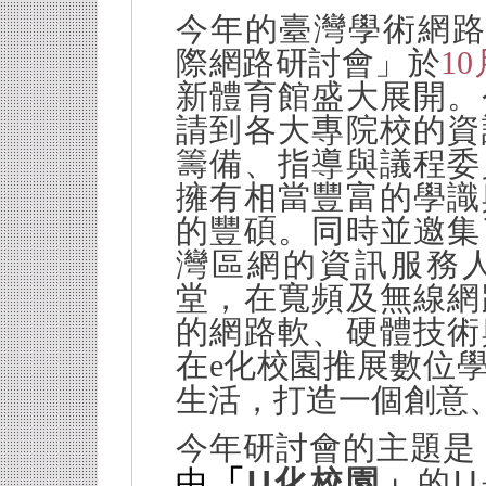
今年的臺灣學術網
際網路研討會」於
10
新體育館盛大展開。
請到各大專院校的資
籌備、指導與議程委
擁有相當豐富的學識
的豐碩。同時並
邀集
灣區網的資訊服務
堂，在寬頻及無線網
的網路軟、硬體技術
在
e
化校園推展數位
生活，打造一個創意
今年研討會的主題是
U
U
中
「
化校園」
的