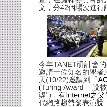
查，在議程委員會的
42
文，分
個場次進行
TANET
今年
研討會的
邀請一位知名的學者
(10/22)
AC
天
邀請到「
(
Turing Award
一般
"
Internet
獎
)
，
有
之父
代網路趨勢發表演說