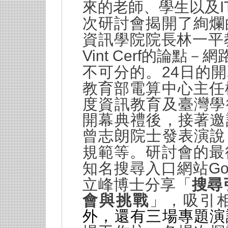
I
來的老師、學生以及
次研討會揭開了絢爛
資訊學院院長林一平
Vint Cerf
的論點－網
24
不可分的。
日的開
教育部電算中心主任
度資訊教育及臺灣學
開幕典禮後，接著邀
曾志朗院士發表演說
規範等。研討會的最
Go
知名搜尋入口網站
立峰博士分享「
搜尋
會與挑戰
」，吸引
外，還有三場專題演