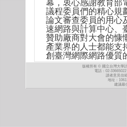
幕，衷心感謝教育部
議程委員們的精心規
論文審查委員的用心
速網路與計算中心、
贊助廠商對大會的慷
產業界的人士都能支
創臺灣網際網路優質
版權所有 ©
國立台灣大學
電話：02-33665022 
讀者意見信
地址：106
建議最佳