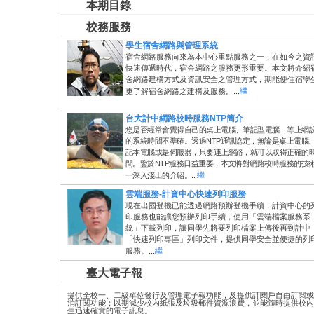
本期目錄
校務服務
學生宿舍網路與管理系統
宿舍網路服務向來為本中心重點服務之一，在如今之資
快速傳遞時代，宿舍網路之服務更形重要。本文將介紹
舍網路建構方式及資訊安全之管理方式，期能使住宿學
更了解宿舍網路之建構及服務。...
台大計中網路校時服務NTP簡介
您是否經常會覺得自己的桌上電腦、筆記型電腦…等上網
的系統時間不準確。透過NTP通訊協定，無論是桌上電腦
記本電腦或是伺服器，只要連上網路，就可以取得正確的
間。鑒於NTP服務日益重要，本文將對網路校時服務的技
一深入淺出的介紹。...
雲端服務-計資中心快速列印服務
現在出國登機已能透過網路預辦登機手續，計資中心的
印服務也能讓您預辦列印手續，使用「雲端檔案服務系
統」下載列印，讓同學先將要列印檔案上傳後再到計中
「快速列印專區」列印文件，提供同學安全並便捷的列
服務。...
臺大電子報
提供全校一、二級單位發行及管理電子報功能，及提供訂閱戶自由訂閱或
消訂閱功能；以期減少校內紙張及垃圾郵件資源浪費，並能隨時提供校內
生迅速確實的電子訊息。