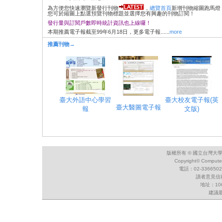
為方便您快速瀏覽新發行刊物
，
總覽首頁
新增刊物縮圖跑馬燈
您可於縮圖上點選預覽刊物標題並選擇您有興趣的刊物訂閱！
發行量與訂閱戶數即時統計資訊也上線囉！
本期推薦電子報截至99年6月18日，更多電子報......
more
推薦刊物→
臺大外語中心學習
臺大校友電子報(英
臺大醫圖電子報
報
文版)
版權所有 ©
國立台灣大
Copyright©
Computer
電話：02-33665022
讀者意見信
地址：10
建議最