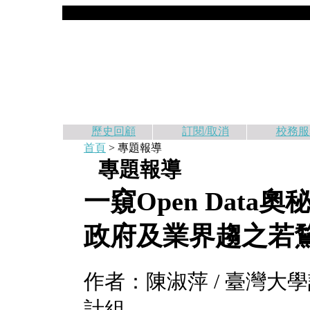
歷史回顧
訂閱/取消
校務服
首頁
> 專題報導
專題報導
一窺Open Dat
政府及業界趨之若
作者：陳淑萍 / 臺灣
計組