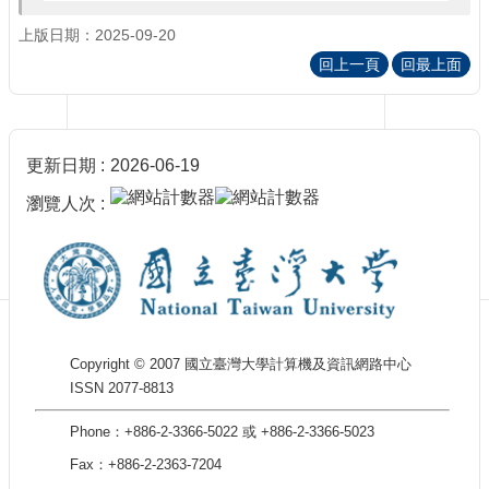
訊
訂
上版日期：2025-09-20
閱/
回上一頁
回最上面
取
消
網
站
更新日期
2026-06-19
導
覽
瀏覽人次
最
新
消
息
關
Copyright © 2007 國立臺灣大學計算機及資訊網路中心
於
ISSN 2077-8813
我
們
Phone：+886-2-3366-5022 或 +886-2-3366-5023
出
Fax：+886-2-2363-7204
版