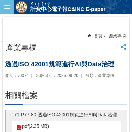
跳到主要內容區塊
計資中心電子報C&INC E-paper
進
階
搜
尋
首頁
產業專欄
回
產業專欄
首
頁
臺
透過ISO 42001規範進行AI與Data治理
大
首
卷期：v0074
出版日期：2025-09-20
分類：產業專欄
頁
計
相關檔案
中
首
頁
i171-P77-80-透過ISO 42001規範進行AI與Data治理
聯
絡
pdf(2.35 MB)
資