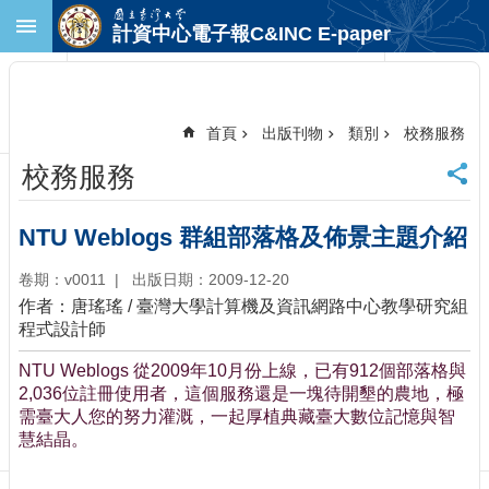
跳到主要內容區塊
計資中心電子報C&INC E-paper
進
階
搜
尋
首頁
出版刊物
類別
校務服務
回
校務服務
首
頁
臺
NTU Weblogs 群組部落格及佈景主題介紹
大
首
卷期：v0011
出版日期：2009-12-20
頁
作者：唐瑤瑤 / 臺灣大學計算機及資訊網路中心教學研究組
計
程式設計師
中
NTU Weblogs 從2009年10月份上線，已有912個部落格與
首
2,036位註冊使用者，這個服務還是一塊待開墾的農地，極
頁
需臺大人您的努力灌溉，一起厚植典藏臺大數位記憶與智
聯
慧結晶。
絡
資