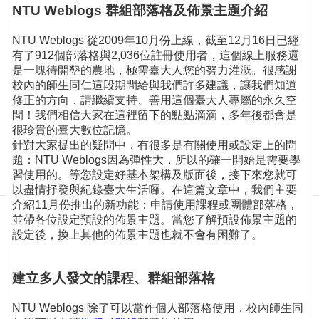
訊
NTU Weblogs 群組部落格及佈景主題介紹
訂
閱/
NTU Weblogs 從2009年10月份上線，截至12月16日已經
取
有了912個部落格與2,036位註冊使用者，這個線上服務還
消
是一塊待開墾的農地，極需臺大人您的努力灌溉。很感謝
校內的師生同仁這段期間給與我們許多建議，讓我們知道
網
修正的方向，請繼續支持、善用這個臺大人專屬的永久空
站
間！我們相信大家在這裡留下的點點滴滴，多年後都會是
導
很珍貴的臺大數位記憶。
覽
針對大家提出的疑問中，有很多是有關使用或設定上的問
最
題：NTU Weblogs因為彈性大，所以的確一開始是需要學
新
習使用的。等您設定好基本架構及版面後，接下來您就可
消
以盡情抒發與紀錄臺大生活囉。在這篇文章中，我們主要
息
介紹11月份推出的新功能：申請使用課程或團體部落格，
並帶各位設定預設的佈景主題。當您了解預設佈景主題的
關
設定後，換上其他的佈景主題也就不會有困難了。
於
我
建立多人發文的課程、群組部落格
們
出
NTU Weblogs 除了可以當作個人部落格使用，校內師生同
版