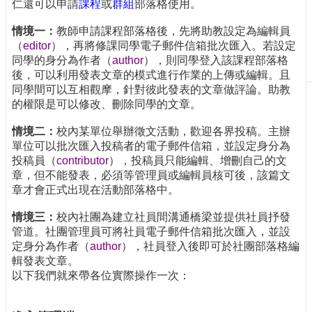
仁還可以申請
課程
或
群組
部落格使用。
刊
物
情境一：
教師申請課程部落格後，先將助教設定為編輯員
（
editor
），再將修課同學電子郵件信箱批次匯入。若設定
校
同學的身分為作者（
author
），則同學登入該課程部落格
務
後，可以利用發表文章的模式進行作業的上傳或編輯。且
服
同學間可以互相觀摩，針對彼此發表的文章做評論。助教
務
的權限是可以修改、刪除同學的文章。
專
情境二：
校內某單位舉辦徵文活動，歡迎各界投稿。主辦
題
單位可以批次匯入投稿者的電子郵件信箱，並設定身分為
報
投稿員（
contributor
），投稿員只能編輯、增刪自己的文
導
章，但不能發表，必須等管理員或編輯員核可後，該篇文
章才會正式出現在活動部落格中。
技
術
情境三：
校內社團為建立社員間溝通橋梁並提供社員抒發
論
管道。社團管理員可將社員電子郵件信箱批次匯入，並設
壇
定身分為作者（
author
），社員登入後即可於社團部落格編
輯發表文章。
產
以下我們就來帶各位實際操作一次：
業
專
欄