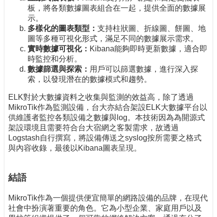
板，將各類數據圖表組合在一起，提供全面的數據展
示。
多樣化的圖表類型：
支持柱狀圖、折線圖、餅圖、地
圖等多種可視化形式，滿足不同的數據展示需求。
實時數據可視化：
Kibana能夠即時更新數據，適合即
時監控和分析。
數據篩選與探索：
用戶可以篩選數據，進行深入探
索，以發現潛在的數據模式和趨勢。
ELK對於大數據資料之收集與監測的效益高，除了透過
MikroTik作為監測設備，台大亦結合架設ELK大數據平台以
供維護者監控各類設備之數據與log。本技術因為為開源式
架設環境且需要符合台大宿網之客製需求，故透過
Logstash自行撰寫，將設備傳送之syslog按所需要之格式
與內容收錄，最後以Kibana圖表呈現。
結語
MikroTik作為一個提供便宜簡單的網路設備的品牌，在現代
社會中扮演著重要的角色。它為小型企業、家庭用戶以及