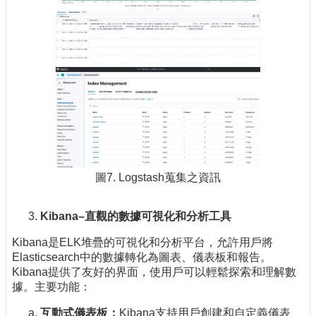
圖7. Logstash蒐集之資訊
Kibana–直觀的數據可視化和分析工具
Kibana是ELK堆疊的可視化和分析平台，允許用戶將
Elasticsearch中的數據轉化為圖表、儀表板和報告。
Kibana提供了友好的界面，使用戶可以輕鬆探索和理解數
據。主要功能：
互動式儀表板：
Kibana支持用戶創建和自定義儀表