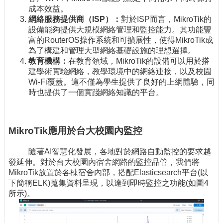
成本效益。
網絡服務提供商（
ISP）：
對於ISP而言，MikroTik的
設備能夠提供大規模網絡管理和監控能力。其功能豐
富的RouterOS操作系統和可擴展性，使得MikroTik成
為了構建和管理大型網絡基礎設施的理想選擇。
教育機構：
在教育領域，MikroTik的設備可以用於搭
建學術實驗網絡，教學環境中的網絡連接，以及校園
Wi-Fi覆蓋。這不僅為學生提供了良好的上網體驗，同
時也提供了一個實踐網絡知識的平台。
MikroTik應用於台大校園內監控
隨著AI智慧化發展，各地對於網路自動監控的要求越
發延伸。對於台大校園內宿舍網路的監控品管，我們將
MikroTik放置於各棟宿舍內部，搭配Elasticsearch平台(以
下簡稱ELK)蒐集資料呈現，以達到即時監控之功能(如圖4
所示)。