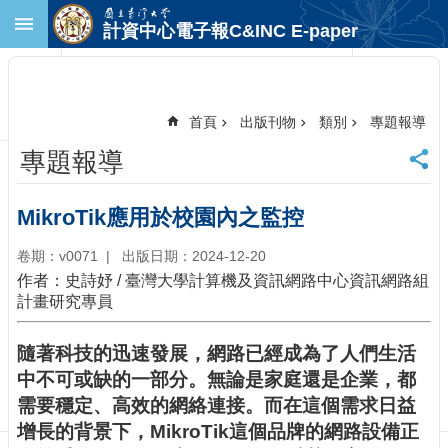
跳到主要內容區塊
計資中心電子報C&INC E-paper
進
階
搜
尋
首頁
出版刊物
類別
專題報導
回
專題報導
首
頁
臺
MikroTik應用於校園內之監控
大
首
卷期：v0071
出版日期：2024-12-20
頁
作者：史詩妤 / 臺灣大學計算機及資訊網路中心資訊網路組
計
計畫研究專員
中
首
隨著科技的迅速發展，網路已經成為了人們生活
頁
中不可或缺的一部分。無論是家庭還是企業，都
聯
需要穩定、高效的網絡連接。而在這個需求日益
絡
增長的背景下，MikroTik這個品牌的網路設備正
資