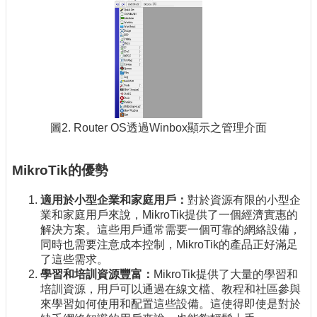
圖2. Router OS透過Winbox顯示之管理介面
MikroTik的優勢
適用於小型企業和家庭用戶：
對於資源有限的小型企
業和家庭用戶來說，MikroTik提供了一個經濟實惠的
解決方案。這些用戶通常需要一個可靠的網絡設備，
同時也需要注意成本控制，MikroTik的產品正好滿足
了這些需求。
學習和培訓資源豐富：
MikroTik提供了大量的學習和
培訓資源，用戶可以通過在線文檔、教程和社區參與
來學習如何使用和配置這些設備。這使得即使是對於