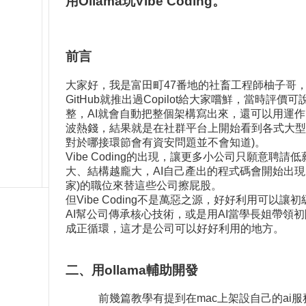
用Ollama玩Vibe Coding。
前言
大家好，我是富田町47番地的社畜工程師柚子哥，很高
GitHub就推出過Copilot給大家嚐鮮，當
整，AI就會自動把整個架構寫出來，還可以用運作
波熱錢，結果就是在社群平台上開始看到各式大型
對於哪接環節會有資安問題並不會知道)。
Vibe Coding的出現，讓更多小公司只願意
大、結構越龐大，AI自己產出的程式碼會開始出現大量的不正
家)的職位來替這些公司擦屁股。
但Vibe Coding不是萬惡之源，好好利用可
AI幫公司傳承核心技術，或是用AI當學長姐帶
成正循環，這才是公司可以好好利用的地方。
二、用ollama輔助開發
前幾篇教學有提到在mac上架設自己的ai服務，也