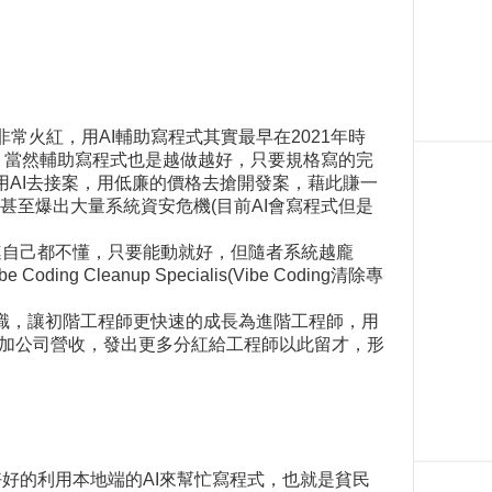
非常火紅，用AI輔助寫程式其實最早在2021年時
來了，當然輔助寫程式也是越做越好，只要規格寫的完
用AI去接案，用低廉的價格去搶開發案，藉此賺一
至爆出大量系統資安危機(目前AI會寫程式但是
用途連自己都不懂，只要能動就好，但隨者系統越龐
anup Specialis(Vibe Coding清除專
足的知識，讓初階工程師更快速的成長為進階工程師，用
增加公司營收，發出更多分紅給工程師以此留才，形
以好好的利用本地端的AI來幫忙寫程式，也就是貧民