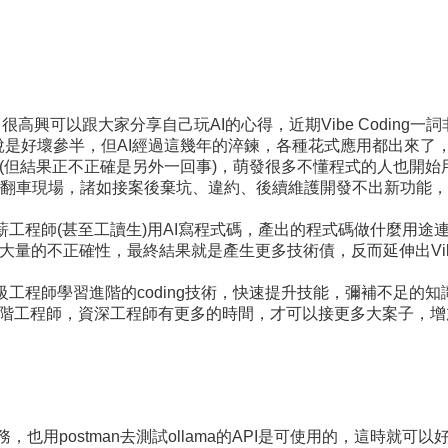
興可以跟大家分享自己玩AI的心得，近期Vibe Coding一詞
時評價可說是好壞參半，但AI經過這幾年的淬鍊，各種花式應用都出
(但結果正不正確是另外一回事)，萌發很多不懂程式的人也開始
翻車現場，諸如接案後棄坑、違約、後續維護開發不出新功能，甚
聘請低薪工程師(甚至工讀生)用AI寫程式碼，產出的程式碼做什麼
確性，最終結果就是產生更多技術債，反而延伸出Vibe Coding Cle
以讓初級工程師學習進階的coding技術，快速提升技能，彌補不
領初階工程師，資深工程師有更多的時間，才可以接更多大案子，
用postman去測試ollama的API是可使用的，這時就可