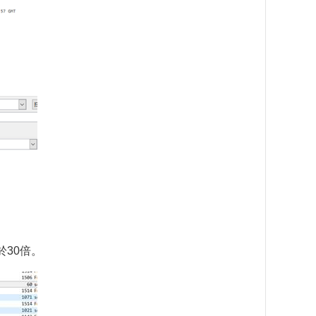
於30倍。