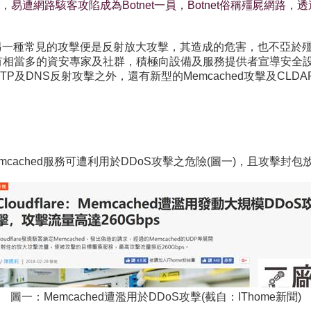
路駭客攻陷成為Botnet一員，Botnet俗稱殭屍網路，透過殭屍網
，另一種常見的攻擊便是反射放大攻擊，其造成的危害，也不亞於殭
雖有相當多的資安專家及社群，積極向設備及服務提供者宣導安全
TP及DNS反射攻擊之外，還有新型的Memcached攻擊及CL
出Memcached服務可遭利用於DDoS攻擊之危險(圖一)，且攻擊
圖一：Memcached遭濫用於DDoS攻擊(截自：IThome新聞)