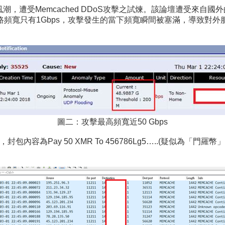
風潮，遭受Memcached DDoS攻擊之試煉。該論壇遭受來自
網路頻寬只有1Gbps，攻擊發生的當下頻寬瞬間被塞滿，導致對
圖二：攻擊最高頻寬近50 Gbps
包內容為Pay 50 XMR To 456786Lg5…..(疑似為