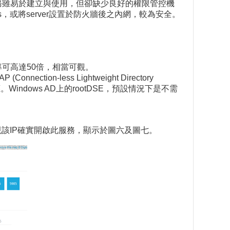
cached服務雖易於建立與使用，但卻缺少良好的權限管控機
ss，或將server設置於防火牆後之內網，較為安全。
大率可高達50倍，相當可觀。
ection-less Lightweight Directory
應。Windows AD上的rootDSE，預設情況下是不需
發現該IP確實開啟此服務，顯示於圖六及圖七。