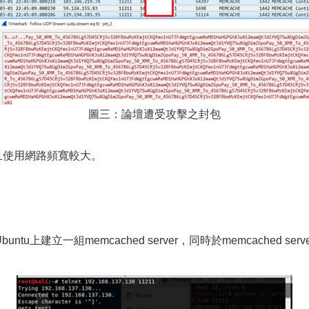
圖三：論壇遭受攻擊之封包
器且使用網路頻寬較大。
tu上建立一組memcached server，同時於memcached 