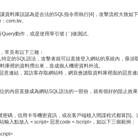
讓資料庫誤認為是合法的SQL指令而執行[4]，攻擊流程大致如
e：com.tw。
Query動作，或是使用單引號 ( ' )做測試。
犯罪，常見有以下三種：
的輸入欄位填入特定的SQL語法，攻擊者就可以直接登入網站的系統內，
特定的語法將資料庫裡的資料撈出來，造成個人機密資料外流。
注入相關惡意資料或惡意連結，當訪客存取網站時，網頁會讀取資料庫裡面
避免輸入欄位的內容直接成為網站SQL語法的一部份，就有很好的阻
號密碼，信用卡等機密資訊，或在客戶端植入間諜程式都算[5]。這些
網站輸入點放入 < script> 惡意code < /script>，如以下三個範例：
ript>