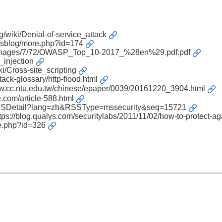
rg/wiki/Denial-of-service_attack
af/sblog/more.php?id=174
/images/7/72/OWASP_Top_10-2017_%28en%29.pdf.pdf
_injection
ki/Cross-site_scripting
ack-glossary/http-flood.html
ww.cc.ntu.edu.tw/chinese/epaper/0039/20161220_3904.html
.com/article-588.html
sRSSDetail?lang=zh&RSSType=mssecurity&seq=15721
tps://blog.qualys.com/securitylabs/2011/11/02/how-to-protect-ag
re.php?id=326