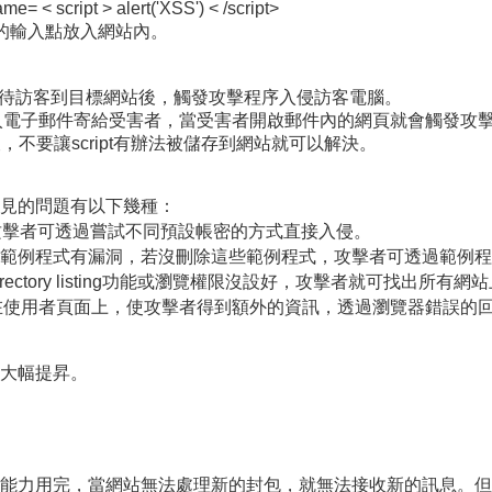
script > alert('XSS') < /script>
的輸入點放入網站內。
：
站內，等待訪客到目標網站後，觸發攻擊程序入侵訪客電腦。
碼的網頁放入電子郵件寄給受害者，當受害者開啟郵件內的網頁就會觸發
不要讓script有辦法被儲存到網站就可以解決。
見的問題有以下幾種：
或更改，攻擊者可透過嘗試不同預設帳密的方式直接入侵。
ility：有許多套件的範例程式有漏洞，若沒刪除這些範例程式，攻擊者可透過
owsing：未關閉Directory listing功能或瀏覽權限沒設好，攻擊者就
n：錯誤訊息直接回傳在使用者頁面上，使攻擊者得到額外的資訊，透過瀏覽
大幅提昇。
能力用完，當網站無法處理新的封包，就無法接收新的訊息。但