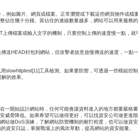
網站的物件，例如圖片、網頁或檔案。正常瀏覽或下載這些網頁物件或
整佔住幾十分鐘。當佔住的連線數量越多，網站可以用來服務的
透過POST上傳檔案或輸入文字的機制，只要控制上傳的速度慢一點
網站時，先傳送HEAD封包到網站，但攻擊者故意放慢傳送的速度，
以用slowhttptest[11]工具檢測。如果要防禦，可透過一些
都有緩解的效果。
在一開始設計網站時，任何可能會讓資料進入的地方都要嚴格審
資安威脅降低。如果希望可以做得更好，可以找資安公司做更進
網站做DoS演練，了解網站防禦機制的耐打程度，也可以做資
備的資安日誌，掌握戰場上的風吹草動，提高網站的資安能量。