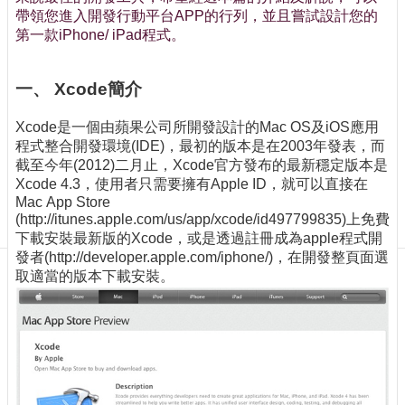
訊
帶領您進入開發行動平台APP的行列，並且嘗試設計您的
訂
第一款iPhone/ iPad程式。
閱/
取
消
一、 Xcode簡介
網
Xcode是一個由蘋果公司所開發設計的Mac OS及iOS應用
站
程式整合開發環境(IDE)，最初的版本是在2003年發表，而
導
截至今年(2012)二月止，Xcode官方發布的最新穩定版本是
覽
Xcode 4.3，使用者只需要擁有Apple ID，就可以直接在
Mac App Store
最
(http://itunes.apple.com/us/app/xcode/id497799835)上免費
新
下載安裝最新版的Xcode，或是透過註冊成為apple程式開
消
發者(http://developer.apple.com/iphone/)，在開發整頁面選
息
取適當的版本下載安裝。
關
於
我
們
出
版