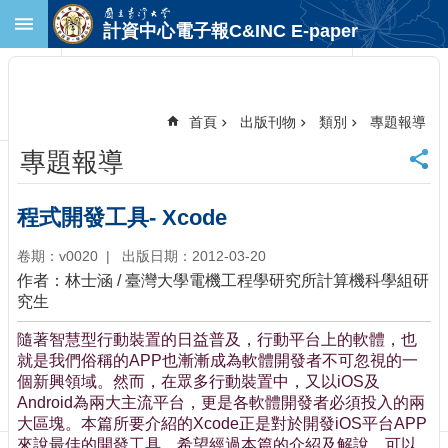
跳到主要內容區塊
計資中心電子報C&INC E-paper
進
階
搜
尋
首頁
出版刊物
類別
專題報導
回
專題報導
首
頁
臺
程式開發工具- Xcode
大
首
卷期：v0020
出版日期：2012-03-20
頁
作者：林士涵 / 臺灣大學電機工程學研究所計算機科學組研
計
究生
中
隨著智慧型行動裝置的日益普及，行動平台上的軟體，也
首
就是我們俗稱的APP也漸漸成為軟體開發者不可忽視的一
頁
個新興領域。然而，在眾多行動裝置中，又以iOS及
聯
Android為兩大主流平台，更是各軟體開發者必須投入的兩
絡
大區塊。本篇所要介紹的Xcode正是對於開發iOS平台APP
資
來說最佳的開發工具，希望經過本篇的介紹及解說，可以