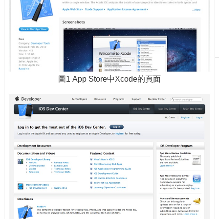
刊
物
校
務
服
務
圖1 App Store中Xcode的頁面
專
題
報
導
技
術
論
壇
產
業
專
欄