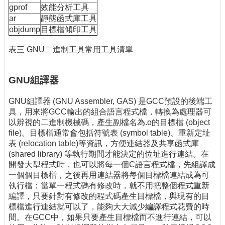
gprof
效能分析工具
ar
靜態函式庫工具
objdump
目標檔傾印工具
表三 GNU二進制工具常用工具清單
GNU組譯器
GNU組譯器 (GNU Assembler, GAS) 是GCC預設的後端工
具，用來將GCC輸出的組合語言程式檔，轉換為處理器可
以辨視的二進制機械碼，產生副檔名為.o的目標檔 (object
file)。目標檔通常會包括符號表 (symbol table)、重新定址
表 (relocation table)等資訊，方便連結器及共享函式庫
(shared library) 等執行期間才能決定的位址進行連結。在
開發大型程式時，也可以將每一個C語言程式檔，先組譯成
一個個目標檔，之後再用連結器將每個目標檔連結成為可
執行檔；當單一程式碼有修改時，就不用把整個程式重新
編譯，只要針對有修改的程式碼產生目標檔，與現有的目
標檔進行連結就可以了，能夠大大減少編譯程式花費的時
間。在GCC中，如果只要產生目標檔而不進行連結，可以