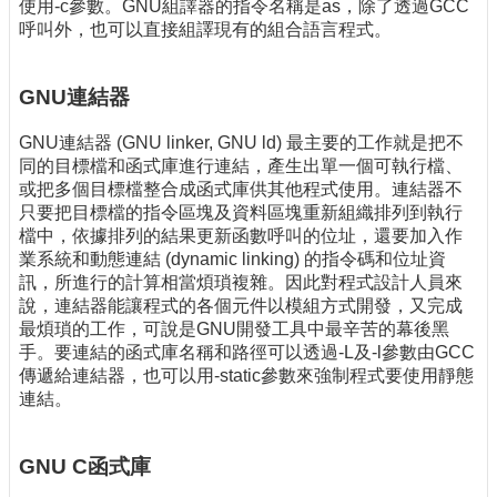
使用-c參數。GNU組譯器的指令名稱是as，除了透過GCC
呼叫外，也可以直接組譯現有的組合語言程式。
GNU連結器
GNU連結器 (GNU linker, GNU ld) 最主要的工作就是把不
同的目標檔和函式庫進行連結，產生出單一個可執行檔、
或把多個目標檔整合成函式庫供其他程式使用。連結器不
只要把目標檔的指令區塊及資料區塊重新組織排列到執行
檔中，依據排列的結果更新函數呼叫的位址，還要加入作
業系統和動態連結 (dynamic linking) 的指令碼和位址資
訊，所進行的計算相當煩瑣複雜。因此對程式設計人員來
說，連結器能讓程式的各個元件以模組方式開發，又完成
最煩瑣的工作，可說是GNU開發工具中最辛苦的幕後黑
手。要連結的函式庫名稱和路徑可以透過-L及-l參數由GCC
傳遞給連結器，也可以用-static參數來強制程式要使用靜態
連結。
GNU C函式庫