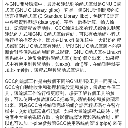
在GNU開發環境中，最常被連結到的函式庫就是GNU C函
式庫 (GNU C Library, glibc)，它是一個GNU計劃開發的C
語言標準函式庫 (C Standard Library, libc)，包括了C語言
中各種資料型態 (data type)、字串、數學計算、輸入輸
出、記憶體配置等函數。GCC編譯出來的程式都會以動態
連結的方式和GNU C函式庫做連結，可以有效地縮小程式
執行檔的檔案大小。因此在Linux作業系統中，大部份的程
式都和GNU C函式庫有連結，所以GNU C函式庫版本的更
新會對整個系統的層面造成影響。GNU C函式庫在Linux作
業系統中，通常會把數學函式庫 (libm) 獨立出來，如果程
式中有使用到數學函數，如exp()、sin()等，在編譯時就要
加上-lm參數，讓程式與數學函式庫連結。
GCC的編譯工作是由數個不同的GNU開發工具一同完成，
GCC會自動地收集和整理相關設定和參數，傳遞給各個工
具，讓編譯工作進行得更順利。想要了解各個工具的參
數，可以使用-v參數讓GCC把每個步驟的指令和參數顯示
出來。因為GCC會將編譯完成的組合語言程式碼存在暫存
檔中，交給組譯器進行組譯，如果大量編譯程式碼時，就
會產生大量的磁碟存取，會影響編譯速度和系統效能，所
以也可以加上-pipe參數讓GCC使用系統的管道 (pipe) 來傳