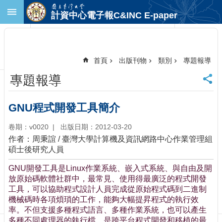
跳到主要內容區塊
計資中心電子報C&INC E-paper
進
階
搜
尋
首頁
出版刊物
類別
專題報導
回
專題報導
首
頁
臺
GNU程式開發工具簡介
大
首
卷期：v0020
出版日期：2012-03-20
頁
作者：周秉誼 / 臺灣大學計算機及資訊網路中心作業管理組
計
碩士後研究人員
中
GNU開發工具是Linux作業系統、嵌入式系統、與自由及開
首
放原始碼軟體社群中，最常見、使用得最廣泛的程式開發
頁
工具，可以協助程式設計人員完成從原始程式碼到二進制
聯
機械碼時各項煩瑣的工作，能夠大幅提昇程式的執行效
絡
率。不但支援多種程式語言、多種作業系統，也可以產生
資
多種不同處理器的執行檔，是跨平台程式開發和移植的最