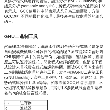
來解析程式碼進行前處理、語法分析 (syntax analysis) 和
語意分析 (semantic analysis)，將程式碼轉換為通用的中間
表示式。GCC使用的中間表示式又分為三個層級，方便
GCC進行不同的最佳化處理，最後產生目標處理器的組合
語言。
GNU二進制工具
然而GCC是編譯器，編譯產生的組合語言程式碼又是怎麼
自動變成機械碼和可執行的檔案的呢？原來是GCC會呼叫
GNU開發工具中的其他部份，如組譯器、連結器等，直接
產生可以運行的程式，簡化程式編譯的流程，也節省了程
式設計人員花費在程式編譯的時間。而被GCC呼叫來進行
二進制機械碼處理的這些工具，就合稱為GNU二進制工具
(GNU Binutils)，這些工具包括了組譯器as、連結器ld、靜
態函式庫操作工具ar等等。如果希望GCC只進行編譯，不
做組譯及連結等後續動作，可以用-S參數就只會產生副檔
名為.s的組合語言程式檔。
as
組譯器
ld
連結器