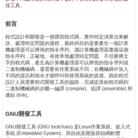
訊
佳工具。
訂
閱/
取
前言
消
程式設計和開發是一個撰寫程式碼，實作特定演算法來解
網
決、處理特定問題的過程，最終的目的是要產生一個計算
站
機處理器可以辨視的指令序列、讓計算機處理器遵循這個
導
指令序列，正確地、有效率地處理特定問題。不但要將文
覽
字的程式碼，產生為計算機處理器可以辨視的指令序列或
最
二進制機械碼，還需要依作業系統不同，在機械碼中加入
新
不同的資訊和指令才能呼叫和使用系統的資源。因此程式
消
設計人員需要程式開發工具的協助，完成從原始程式碼到
息
二進制機械碼的步驟—編譯 (compile)、組譯 (assemble) 和
連結 (link)。
關
於
GNU開發工具
我
們
GNU開發工具 (GNU toolchain) 是Linux作業系統、嵌入式
出
系統 (Embedded System)、與自由及開放原始碼軟體
版