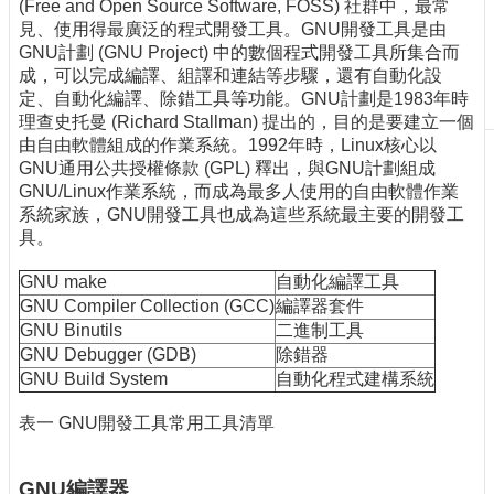
(Free and Open Source Software, FOSS) 社群中，最常
刊
見、使用得最廣泛的程式開發工具。GNU開發工具是由
物
GNU計劃 (GNU Project) 中的數個程式開發工具所集合而
成，可以完成編譯、組譯和連結等步驟，還有自動化設
校
定、自動化編譯、除錯工具等功能。GNU計劃是1983年時
務
理查史托曼 (Richard Stallman) 提出的，目的是要建立一個
服
由自由軟體組成的作業系統。1992年時，Linux核心以
務
GNU通用公共授權條款 (GPL) 釋出，與GNU計劃組成
GNU/Linux作業系統，而成為最多人使用的自由軟體作業
專
系統家族，GNU開發工具也成為這些系統最主要的開發工
題
具。
報
導
GNU make
自動化編譯工具
GNU Compiler Collection (GCC)
編譯器套件
技
GNU Binutils
二進制工具
術
GNU Debugger (GDB)
除錯器
論
GNU Build System
自動化程式建構系統
壇
產
表一 GNU開發工具常用工具清單
業
專
GNU編譯器
欄