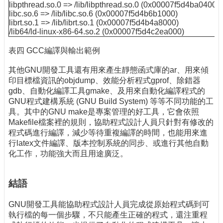
libpthread.so.0 => /lib/libpthread.so.0 (0x00007f5d4ba04000
libc.so.6 => /lib/libc.so.6 (0x00007f5d4b6b1000)
librt.so.1 => /lib/librt.so.1 (0x00007f5d4b4a8000)
/lib64/ld-linux-x86-64.so.2 (0x00007f5d4c2ea000)
表四 GCC編譯與輸出範例
其他GNU開發工具還有用來產生靜態函式庫的ar、用來傾
印目標檔資訊的objdump、效能分析程式gprof、除錯器
gdb、自動化編譯工具gmake、及用來自動化編譯程式的
GNU程式建構系統 (GNU Build System) 等等不同功能的工
具。其中的GNU make是專案管理的好工具，它會依照
Makefile檔案裡的規則，協助程式設計人員只針對有修改的
程式碼進行編譯，減少等待重複編譯的時間，也能用來進
行latex文件編譯、版本控制系統的同步、或進行其他自動
化工作，功能強大而且用途廣泛。
結語
GNU開發工具能協助程式設計人員完成從原始程式碼到可
執行檔的每一個步驟，不只能產生正確的程式，還注重程