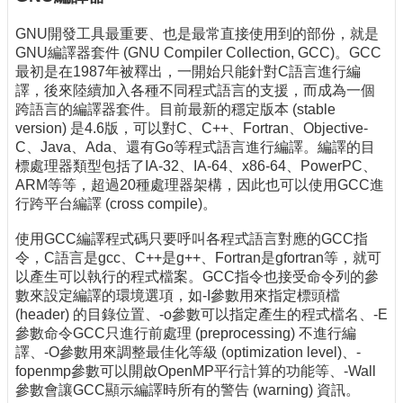
GNU開發工具最重要、也是最常直接使用到的部份，就是
GNU編譯器套件 (GNU Compiler Collection, GCC)。GCC
最初是在1987年被釋出，一開始只能針對C語言進行編
譯，後來陸續加入各種不同程式語言的支援，而成為一個
跨語言的編譯器套件。目前最新的穩定版本 (stable
version) 是4.6版，可以對C、C++、Fortran、Objective-
C、Java、Ada、還有Go等程式語言進行編譯。編譯的目
標處理器類型包括了IA-32、IA-64、x86-64、PowerPC、
ARM等等，超過20種處理器架構，因此也可以使用GCC進
行跨平台編譯 (cross compile)。
使用GCC編譯程式碼只要呼叫各程式語言對應的GCC指
令，C語言是gcc、C++是g++、Fortran是gfortran等，就可
以產生可以執行的程式檔案。GCC指令也接受命令列的參
數來設定編譯的環境選項，如-I參數用來指定標頭檔
(header) 的目錄位置、-o參數可以指定產生的程式檔名、-E
參數命令GCC只進行前處理 (preprocessing) 不進行編
譯、-O參數用來調整最佳化等級 (optimization level)、-
fopenmp參數可以開啟OpenMP平行計算的功能等、-Wall
參數會讓GCC顯示編譯時所有的警告 (warning) 資訊。