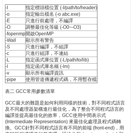
-I
指定標頭檔位置 (-I/path/to/header)
-o
指定輸出檔名 (-o abc.exe)
-E
只進行前處理，不編譯
-O
調整最佳化等級 (-O0~-O3)
-fopenmp
開啟OpenMP
-Wall
顯示所有警告
-S
只進行編譯，不組譯
-c
只進行組譯，不連結
-L
指定函式庫位置 (-L/path/to/lib)
-l
指定函式庫名稱 (-lm)
-v
顯示所有編譯資訊
-pipe
使用管道傳遞程式碼，不用暫存檔
表二 GCC常用參數清單
GCC最大的難題是如何利用同樣的技術，對不同程式語言
及不同處理器架構進行最佳化，為了整合不同程式語言的
編譯並提高最佳化的效率，GCC使用中間表示式
(Intermediate Representation) 來最佳化處理及程式碼轉
換。GCC針對不同程式語言有不同的前端 (front-end)，用