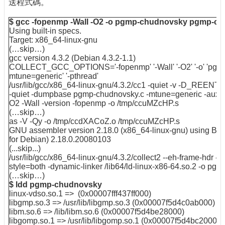
送程式碼。
$ gcc -fopenmp -Wall -O2 -o pgmp-chudnovsky pgmp-chu
Using built-in specs.
Target: x86_64-linux-gnu
(…skip…)
gcc version 4.3.2 (Debian 4.3.2-1.1)
COLLECT_GCC_OPTIONS='-fopenmp' '-Wall' '-O2' '-o' 'pgmp-c
mtune=generic' '-pthread'
/usr/lib/gcc/x86_64-linux-gnu/4.3.2/cc1 -quiet -v -D_REE
-quiet -dumpbase pgmp-chudnovsky.c -mtune=generic -aux
O2 -Wall -version -fopenmp -o /tmp/ccuMZcHP.s
(…skip…)
as -V -Qy -o /tmp/ccdXACoZ.o /tmp/ccuMZcHP.s
GNU assembler version 2.18.0 (x86_64-linux-gnu) using BFD
for Debian) 2.18.0.20080103
(...skip...)
/usr/lib/gcc/x86_64-linux-gnu/4.3.2/collect2 --eh-frame-hdr -
style=both -dynamic-linker /lib64/ld-linux-x86-64.so.2 -o p
(…skip…)
$ ldd pgmp-chudnovsky
linux-vdso.so.1 => (0x00007fff437ff000)
libgmp.so.3 => /usr/lib/libgmp.so.3 (0x00007f5d4c0ab000)
libm.so.6 => /lib/libm.so.6 (0x00007f5d4be28000)
libgomp.so.1 => /usr/lib/libgomp.so.1 (0x00007f5d4bc20000)