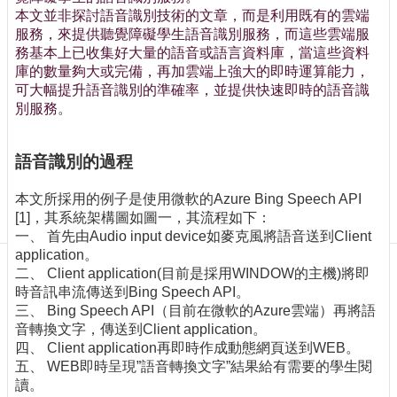
訊
本文並非探討語音識別技術的文章，而是利用既有的雲端
訂
服務，來提供聽覺障礙學生語音識別服務，而這些雲端服
閱/
務基本上已收集好大量的語音或語言資料庫，當這些資料
取
庫的數量夠大或完備，再加雲端上強大的即時運算能力，
消
可大幅提升語音識別的準確率，並提供快速即時的語音識
網
別服務。
站
導
語音識別的過程
覽
最
本文所採用的例子是使用微軟的Azure Bing Speech API
新
[1]，其系統架構圖如圖一，其流程如下：
消
一、 首先由Audio input device如麥克風將語音送到Client
息
application。
二、 Client application(目前是採用WINDOW的主機)將即
關
時音訊串流傳送到Bing Speech API。
於
三、 Bing Speech API（目前在微軟的Azure雲端）再將語
我
音轉換文字，傳送到Client application。
們
四、 Client application再即時作成動態網頁送到WEB。
五、 WEB即時呈現”語音轉換文字”結果給有需要的學生閱
出
讀。
版