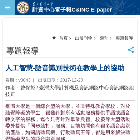
跳到主要內容區塊
計資中心電子報C&INC E-paper
進
階
搜
尋
首頁
出版刊物
類別
專題報導
回
專題報導
首
頁
臺
人工智慧-語音識別技術在教學上的協助
大
首
卷期：v0043
出版日期：2017-12-20
頁
作者：曾保彰 / 臺灣大學計算機及資訊網路中心資訊網路組
計
技正
中
臺灣大學是一個綜合型的大學，並非特殊教育學校，對於
首
聽覺障礙的學生，很難針對所有活動服務提供手語或語音
頁
轉文字的服務，迄今只有針對畢業典禮、校慶等大型活動
聯
委外提供「同步聽打」服務。目前坊間也有很多語音識別
絡
的產品，如國語聽寫機、行動聽寫王等，都是用來解決聽
資
覺障礙學生的語音識別服務。