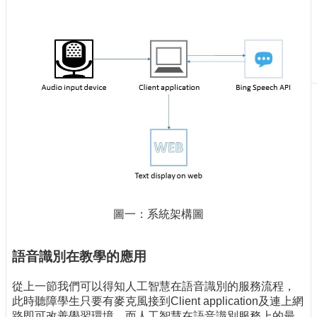
刊
物
校
務
服
務
專
題
報
導
技
圖一：系統架構圖
術
論
壇
語音識別在教學的應用
產
業
從上一節我們可以得知人工智慧在語音識別的服務流程，
專
此時聽障學生只要有麥克風接到Client application及連上網
欄
路即可改善學習環境，而人工智慧在語音識別服務上的最