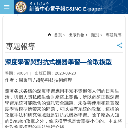
跳到主要內容區塊
計資中心電子報C&INC E-paper
進
階
搜
尋
首頁
出版刊物
類別
專題報導
回
專題報導
首
頁
臺
深度學習與對抗式機器學習—偷取模型
大
首
卷期：v0054
出版日期：2020-09-20
頁
作者：周秉誼
/
趨勢科技技術經理
計
隨著各式各樣的深度學習應用不知不覺遍佈人們的日常生
中
活，與個人隱私或生命財產搭上關係，所以必須正視深習
首
學習系統可能隱含的資訊安全議題。未妥善使用和建置深
頁
度學習模型所帶來的問題，可以被有系統的攻擊，這樣的
聯
攻擊手法和研究領域就是對抗式機器學習。除了較為人知
絡
的Evasion攻擊之外，偷取模型也是會需要小心的。本文將
資
針對偷取模型的手法進行介紹。