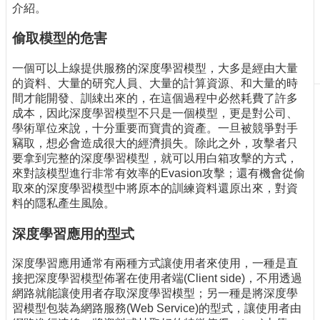
介紹。
刊
物
偷取模型的危害
校
一個可以上線提供服務的深度學習模型，大多是經由大量
務
的資料、大量的研究人員、大量的計算資源、和大量的時
服
間才能開發、訓綀出來的，在這個過程中必然耗費了許多
務
成本，因此深度學習模型不只是一個模型，更是對公司、
學術單位來說，十分重要而寶貴的資產。一旦被競爭對手
專
竊取，想必會造成很大的經濟損失。除此之外，攻擊者只
題
要拿到完整的深度學習模型，就可以用白箱攻擊的方式，
報
來對該模型進行非常有效率的Evasion攻擊；還有機會從偷
導
取來的深度學習模型中將原本的訓練資料還原出來，對資
技
料的隱私產生風險。
術
論
深度學習應用的型式
壇
深度學習應用通常有兩種方式讓使用者來使用，一種是直
產
接把深度學習模型佈署在使用者端(Client side)，不用透過
業
網路就能讓使用者存取深度學習模型；另一種是將深度學
專
習模型包裝為網路服務(Web Service)的型式，讓使用者由
欄