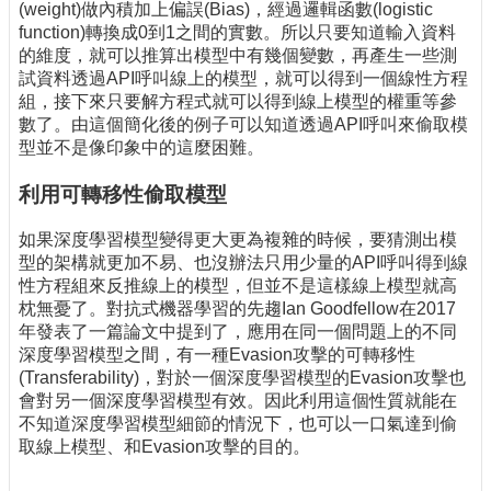
(weight)做內積加上偏誤(Bias)，經過邏輯函數(logistic
function)轉換成0到1之間的實數。所以只要知道輸入資料
的維度，就可以推算出模型中有幾個變數，再產生一些測
試資料透過API呼叫線上的模型，就可以得到一個線性方程
組，接下來只要解方程式就可以得到線上模型的權重等參
數了。由這個簡化後的例子可以知道透過API呼叫來偷取模
型並不是像印象中的這麼困難。
利用可轉移性偷取模型
如果深度學習模型變得更大更為複雜的時候，要猜測出模
型的架構就更加不易、也沒辦法只用少量的API呼叫得到線
性方程組來反推線上的模型，但並不是這樣線上模型就高
枕無憂了。對抗式機器學習的先趨Ian Goodfellow在2017
年發表了一篇論文中提到了，應用在同一個問題上的不同
深度學習模型之間，有一種Evasion攻擊的可轉移性
(Transferability)，對於一個深度學習模型的Evasion攻擊也
會對另一個深度學習模型有效。因此利用這個性質就能在
不知道深度學習模型細節的情況下，也可以一口氣達到偷
取線上模型、和Evasion攻擊的目的。