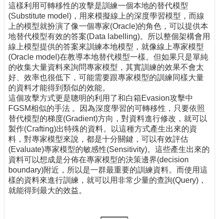
這樣利用可轉移性的攻擊是訓練一個本地的替代模型
(Substitute model)，用來模擬線上的深度學習模型，而線
上的模型就扮演了像一個專家(Oracle)的角色，可以提供本
地替代模型有效的答案(Data labelling)。所以整個架構會用
線上模型提供的答案來訓練本地模型，就像線上專家模型
(Oracle model)在教導本地替代模型一樣。但如果只是單純
的收集大量資料來詢問專家模型，其實訓練的效果不會太
好、效率也很低下，可能需要跟專家模型的訓練同樣大量
的資料才能得到類似的效能。
這個攻擊方式更是聰明的利用了和白箱Evasion攻擊中
FGSM相似的手法 。因為深度學習的可轉移性，只要依照
替代模型的梯度(Gradient)方向，對資料進行修改，就可以
製作(Crafting)出特殊的資料。以這種方式產生出來的資
料，對專家模型來說，都是十分關鍵，可以有效評估
(Evaluate)專家模型的敏感性(Sensitivity)。這些產生出來的
資料可以想成是分佈在專家模型的決策邊界(decision
boundary)附近，所以是一群最重要的訓練資料。而使用這
樣的資料來進行訓練，就可以用非常少量的查詢(Query)，
就能得到最大的效益。