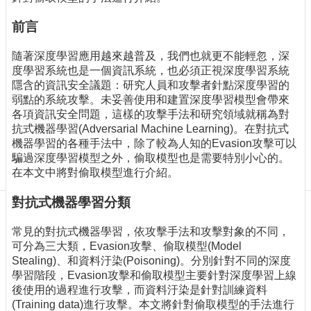
訊
訂
前言
閱/
取
隨著深度學習應用越來越普及，我們也就更不能輕忽，深
消
度學習系統也是一個資訊系統，也必須正視深度學習系統
網
隱含的資訊安全議題：研究人員和攻擊者針點深度學習的
站
弱點的系統攻擊。未妥善使用和建置深度學習模型會帶來
導
各項資訊安全問題，這樣的攻擊手法和研究領域就稱為對
覽
抗式機器學習(Adversarial Machine Learning)。在對抗式
機器學習的各種手法中，除了較為人知的Evasion攻擊可以
最
騙過深度學習模型之外，偷取模型也是需要特別小心的。
新
在本文中將對偷取模型進行介紹。
消
息
對抗式機器學習分類
關
常見的對抗式機器學習，依攻擊手法和攻擊對象的不同，
於
可分為三大類，Evasion攻擊、偷取模型(Model
我
Stealing)、和資料汙染(Poisoning)。分別針對不同的深度
們
學習階段，Evasion攻擊和偷取模型主要針對深度學習上線
後使用的過程進行攻擊，而資料汙染是針對訓練資料
出
(Training data)進行攻擊。本文將針對偷取模型的手法進行
版