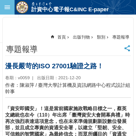
跳到主要內容區塊
計資中心電子報C&INC E-paper
進
階
搜
尋
首頁
出版刊物
類別
專題報導
回
專題報導
首
頁
臺
漫長嚴苛的ISO 27001驗證之路！
大
首
卷期：v0059
出版日期：2021-12-20
頁
作者：陳淑萍 / 臺灣大學計算機及資訊網路中心程式設計組
計
幹事
中
首
「資安即國安」！這是當前國家施政戰略目標之一，蔡英
頁
文總統也在今（110）年出席「臺灣資安大會開幕典禮」時
聯
再次強烈表達這項意念，也在未來準備規劃新設數位發展
絡
部，並且成立專責的資通安全署，以建立「堅韌、安全、
資
可信賴的智慧國家」為最終信念；而眾所矚目的「資通安