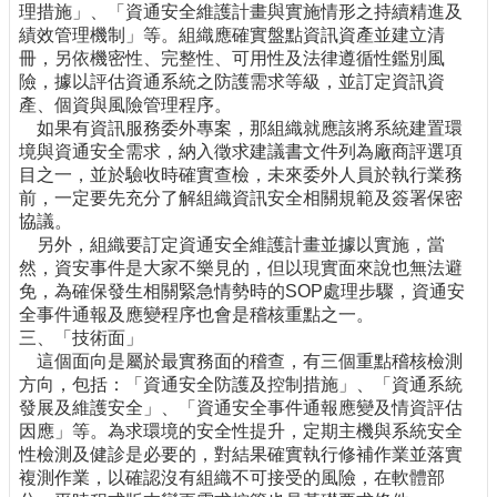
理措施」、「資通安全維護計畫與實施情形之持續精進及
績效管理機制」等。組織應確實盤點資訊資產並建立清
冊，另依機密性、完整性、可用性及法律遵循性鑑別風
險，據以評估資通系統之防護需求等級，並訂定資訊資
產、個資與風險管理程序。
如果有資訊服務委外專案，那組織就應該將系統建置環
境與資通安全需求，納入徵求建議書文件列為廠商評選項
目之一，並於驗收時確實查檢，未來委外人員於執行業務
前，一定要先充分了解組織資訊安全相關規範及簽署保密
協議。
另外，組織要訂定資通安全維護計畫並據以實施，當
然，資安事件是大家不樂見的，但以現實面來說也無法避
免，為確保發生相關緊急情勢時的SOP處理步驟，資通安
全事件通報及應變程序也會是稽核重點之一。
三、「技術面」
這個面向是屬於最實務面的稽查，有三個重點稽核檢測
方向，包括：「資通安全防護及控制措施」、「資通系統
發展及維護安全」、「資通安全事件通報應變及情資評估
因應」等。為求環境的安全性提升，定期主機與系統安全
性檢測及健診是必要的，對結果確實執行修補作業並落實
複測作業，以確認沒有組織不可接受的風險，在軟體部