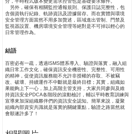
分，平時程式版本變更需求控管也是基礎要求條件。
另外，確保有相關監控通報規則、保護日誌完整性，包
含個資執行紀錄、軌跡資訊及證據留存。而在實體與環境
安全管理方面當然不用多加贅述，區域進出管制、門禁及
監視器設置、機房環境安全管理等絕對是不可掉以輕心的
日常管理作為。
結語
百密必有一疏，透過ISMS體系導入、驗證與落實，融入組
織日常工作文化，確保資訊安全機密性、完整性、可用性
的精神，促使資訊服務能不允許非授權的存取、不被竊
改、破壞、持續運作不中斷就是最終目標；其實，組織如
果能夠上下一心，加上高階主管支持，大家共同參與及維
持資訊安全PDCA各階段的滾動檢討，輔以平時教育訓練與
宣導來加深組織夥伴們的資訊安全認知。簡單來說，凝聚
組織內部資安共識就是落實的關鍵重點，驗證之路當然就
會順遂許多了！