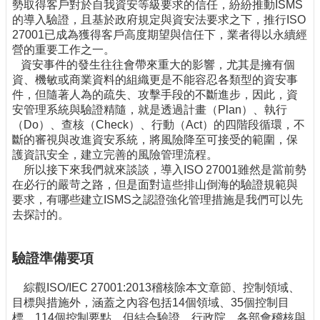
勢取得客戶對於自我資安等級要求的信任，紛紛推動ISMS
的導入驗證，且基於政府規定與資安法要求之下，推行ISO
27001已成為獲得客戶高度期望與信任下，業者得以永續經
營的重要工作之一。
資安事件的發生往往會帶來重大的影響，尤其是擁有個
資、機敏或商業資料的組織更是不能容忍各類型的資安事
件，但隨著人為的疏失、攻擊手段的不斷進步，因此，資
安管理系統與驗證精隨，就是透過計畫（Plan）、執行
（Do）、查核（Check）、行動（Act）的四階段循環，不
斷的審視與改進資安系統，將風險降至可接受的範圍，保
護資訊安全，建立完善的風險管理流程。
所以接下來我們就來談談，導入ISO 27001雖然是當前勢
在必行的嚴苛之路，但是面對這些排山倒海的驗證規範與
要求，有哪些建立ISMS之認證強化管理措施是我們可以先
去探討的。
驗證準備要項
綜觀ISO/IEC 27001:2013稽核除本文章節、控制領域、
目標與措施外，涵蓋之內容包括14個領域、35個控制目
標、114個控制要點。但結合驗證、行政院、各部會稽核與