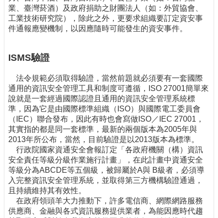
業、臺灣菸酒）及政府捐助之財團法人（如：外貿協會、
工業技術研究院），除此之外，更要求組織要訂定資安事
件通報應變機制，以因應隨時可能發生的資安事件。
ISMS驗證
法令規範必須取得驗證，當然前題就必須要有一套國際
通用的資訊安全管理工具和制度可遵循，ISO 27001簡單來
說就是一套經過國際認證且通用的資訊安全管理系統標
準，因為它是由國際標準組織（ISO）與國際電工委員會
（IEC）聯合發布，因此有時也會寫做ISO／IEC 27001，
其實指的都是同一套標準，最新的兩個版本為2005年與
2013年所公布，當然，目前驗證是以2013版本為標準。
行政院國家資通安全會報訂定「各政府機關（構）資訊
安全責任等級分級作業施行計畫」，在此計畫中資通安全
等級分為ABCDE等五個級，被歸屬於A與 B級者，必須導
入完整資訊安全管理系統，並取得第三方機構驗證通過，
且持續維持其有效性。
在政府領頭羊大力推動下，許多電信商、網際網路服務
供應商、金融與各式資訊服務提供業者，為能因應時代趨