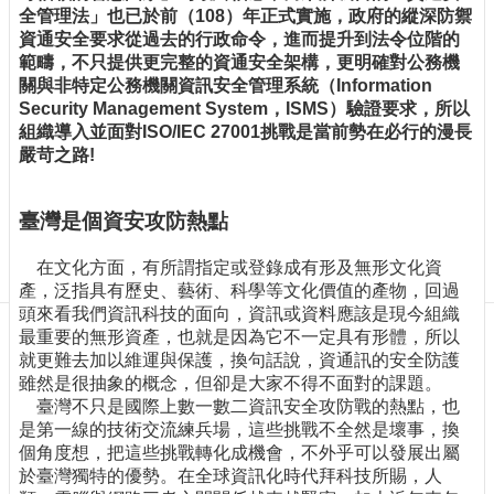
訊
全管理法」也已於前（108）年正式實施，政府的縱深防禦
訂
資通安全要求從過去的行政命令，進而提升到法令位階的
閱/
範疇，不只提供更完整的資通安全架構，更明確對公務機
取
關與非特定公務機關資訊安全管理系統（Information
消
Security Management System，ISMS）驗證要求，所以
組織導入並面對ISO/IEC 27001挑戰是當前勢在必行的漫長
網
嚴苛之路!
站
導
覽
臺灣是個資安攻防熱點
最
在文化方面，有所謂指定或登錄成有形及無形文化資
新
產，泛指具有歷史、藝術、科學等文化價值的產物，回過
消
頭來看我們資訊科技的面向，資訊或資料應該是現今組織
息
最重要的無形資產，也就是因為它不一定具有形體，所以
關
就更難去加以維運與保護，換句話說，資通訊的安全防護
於
雖然是很抽象的概念，但卻是大家不得不面對的課題。
我
臺灣不只是國際上數一數二資訊安全攻防戰的熱點，也
們
是第一線的技術交流練兵場，這些挑戰不全然是壞事，換
個角度想，把這些挑戰轉化成機會，不外乎可以發展出屬
出
於臺灣獨特的優勢。在全球資訊化時代拜科技所賜，人
版