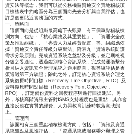
資安法等概念，我們可以從公務機關資通安全實地稽核項
目檢核表中約略區分為三個面向先去分析與自我評估，也
許是個更貼近實務面的方式。
一、策略面
這個面向是從組織最高處下去觀察，有三個重點稽核檢
測方向，包括：「核心業務及其重要性」、「資通安全政
策及推動組織」、「專責人力及經費配置」等。組織應依
據「資通安全責任等級分級辦法」附表九「資通系統防護
需求分級原則」完成資通系統之盤點及分級，並定期檢視
分級之妥適性，透過鑑別核心資訊系統，完成營運衝擊分
析且納入資訊安全管理系統之適用範圍，視等級評估是否
須通過第三方驗證；除此之外，訂定核心資通系統合理之
系統復原時間目標（Recovery Time Objective，RTO）及
資料復原時間點目標（Recovery Point Objective，
RPO），訂定備份資料之回復程序與進行回復測試。另
外，考核高階資訊主管對ISMS支持程度也是重點，其亦會
直接反應在實質的經費、人力與教育訓練時數落實狀態
上。
二、管理面
該面相有三個重點稽核檢測方向，包括：「資訊及資通
系統盤點及風險評估」、「資通系統或服務委外辦理之管