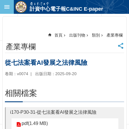
跳到主要內容區塊
計資中心電子報C&INC E-paper
進
階
搜
尋
首頁
出版刊物
類別
產業專欄
回
產業專欄
首
頁
臺
從七法案看AI發展之法律風險
大
首
卷期：v0074
出版日期：2025-09-20
頁
計
相關檔案
中
首
頁
i170-P30-31-從七法案看AI發展之法律風險
聯
絡
pdf(1.49 MB)
資