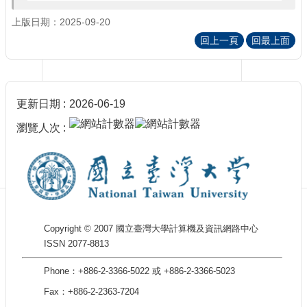
訊
訂
上版日期：2025-09-20
閱/
回上一頁
回最上面
取
消
網
站
更新日期
2026-06-19
導
覽
瀏覽人次
最
新
消
息
關
Copyright © 2007 國立臺灣大學計算機及資訊網路中心
於
ISSN 2077-8813
我
們
Phone：+886-2-3366-5022 或 +886-2-3366-5023
出
Fax：+886-2-2363-7204
版