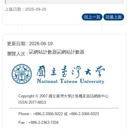
訊
訂
上版日期：2025-09-20
閱/
回上一頁
回最上面
取
消
網
站
更新日期
2026-06-19
導
覽
瀏覽人次
最
新
消
息
關
Copyright © 2007 國立臺灣大學計算機及資訊網路中心
於
ISSN 2077-8813
我
們
Phone：+886-2-3366-5022 或 +886-2-3366-5023
出
Fax：+886-2-2363-7204
版