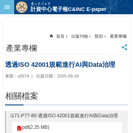
跳到主要內容區塊
計資中心電子報C&INC E-paper
進
階
搜
尋
首頁
出版刊物
類別
產業專欄
回
產業專欄
首
頁
臺
透過ISO 42001規範進行AI與Data治理
大
首
卷期：v0074
出版日期：2025-09-20
頁
計
相關檔案
中
首
頁
i171-P77-80-透過ISO 42001規範進行AI與Data治理
聯
絡
pdf(2.35 MB)
資