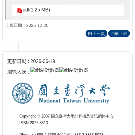
訊
訂
pdf(1.25 MB)
閱/
取
上版日期：2025-12-20
消
回上一頁
回最上面
網
站
導
覽
更新日期
2026-06-19
最
瀏覽人次
新
消
息
關
於
我
Copyright © 2007 國立臺灣大學計算機及資訊網路中心
們
ISSN 2077-8813
出
版
Phone：+886-2-3366-5022 或 +886-2-3366-5023