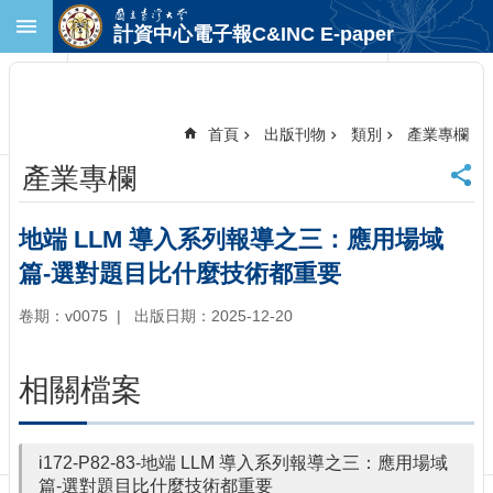
跳到主要內容區塊
計資中心電子報C&INC E-paper
進
階
搜
尋
首頁
出版刊物
類別
產業專欄
回
產業專欄
首
頁
臺
地端 LLM 導入系列報導之三：應用場域
大
篇-選對題目比什麼技術都重要
首
頁
卷期：v0075
出版日期：2025-12-20
計
中
首
相關檔案
頁
聯
絡
i172-P82-83-地端 LLM 導入系列報導之三：應用場域
資
篇-選對題目比什麼技術都重要