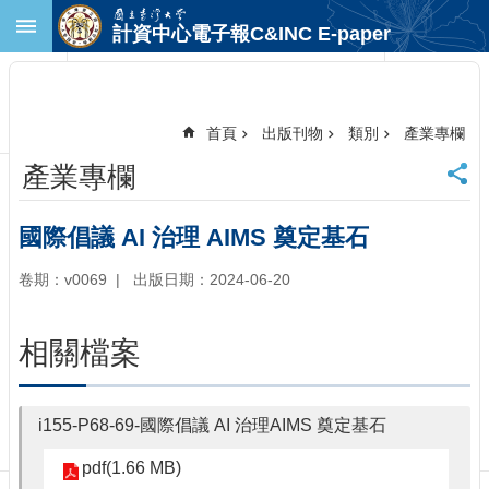
跳到主要內容區塊
計資中心電子報C&INC E-paper
進
階
搜
尋
首頁
出版刊物
類別
產業專欄
回
產業專欄
首
頁
臺
國際倡議 AI 治理 AIMS 奠定基石
大
首
卷期：v0069
出版日期：2024-06-20
頁
計
相關檔案
中
首
頁
i155-P68-69-國際倡議 AI 治理AIMS 奠定基石
聯
絡
pdf(1.66 MB)
資