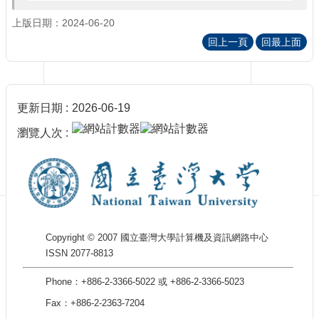
訊
訂
上版日期：2024-06-20
閱/
回上一頁
回最上面
取
消
網
站
更新日期
2026-06-19
導
覽
瀏覽人次
最
新
消
息
關
Copyright © 2007 國立臺灣大學計算機及資訊網路中心
於
ISSN 2077-8813
我
們
Phone：+886-2-3366-5022 或 +886-2-3366-5023
出
Fax：+886-2-2363-7204
版