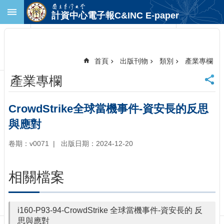
跳到主要內容區塊
計資中心電子報C&INC E-paper
進
階
搜
尋
首頁
出版刊物
類別
產業專欄
回
產業專欄
首
頁
臺
CrowdStrike全球當機事件-資安長的反思
大
與應對
首
頁
卷期：v0071
出版日期：2024-12-20
計
中
首
相關檔案
頁
聯
絡
i160-P93-94-CrowdStrike 全球當機事件-資安長的 反
資
思與應對