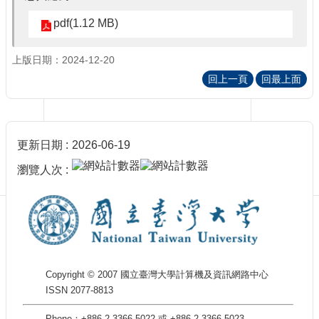
訊
訂
pdf(1.12 MB)
閱/
取
上版日期：2024-12-20
消
回上一頁
回最上面
網
站
導
覽
更新日期
2026-06-19
最
瀏覽人次
新
消
息
關
於
我
Copyright © 2007 國立臺灣大學計算機及資訊網路中心
們
ISSN 2077-8813
出
版
Phone：+886-2-3366-5022 或 +886-2-3366-5023