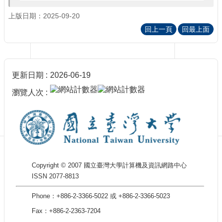
訊
訂
上版日期：2025-09-20
閱/
回上一頁
回最上面
取
消
網
站
更新日期
2026-06-19
導
覽
瀏覽人次
最
新
消
息
關
Copyright © 2007 國立臺灣大學計算機及資訊網路中心
於
ISSN 2077-8813
我
們
Phone：+886-2-3366-5022 或 +886-2-3366-5023
出
Fax：+886-2-2363-7204
版