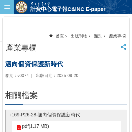
跳到主要內容區塊
計資中心電子報C&INC E-paper
進
階
搜
尋
首頁
出版刊物
類別
產業專欄
回
產業專欄
首
頁
臺
邁向個資保護新時代
大
首
卷期：v0074
出版日期：2025-09-20
頁
計
相關檔案
中
首
頁
i169-P26-28-邁向個資保護新時代
聯
絡
pdf(1.17 MB)
資