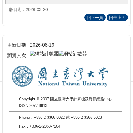
訊
訂
上版日期：2026-03-20
閱/
回上一頁
回最上面
取
消
網
站
更新日期
2026-06-19
導
覽
瀏覽人次
最
新
消
息
關
Copyright © 2007 國立臺灣大學計算機及資訊網路中心
於
ISSN 2077-8813
我
們
Phone：+886-2-3366-5022 或 +886-2-3366-5023
出
Fax：+886-2-2363-7204
版