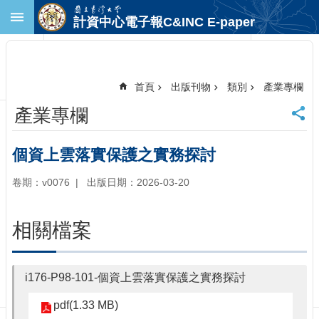
跳到主要內容區塊
計資中心電子報C&INC E-paper
進
階
搜
尋
首頁
出版刊物
類別
產業專欄
回
產業專欄
首
頁
臺
個資上雲落實保護之實務探討
大
首
卷期：v0076
出版日期：2026-03-20
頁
計
相關檔案
中
首
頁
i176-P98-101-個資上雲落實保護之實務探討
聯
絡
pdf(1.33 MB)
資