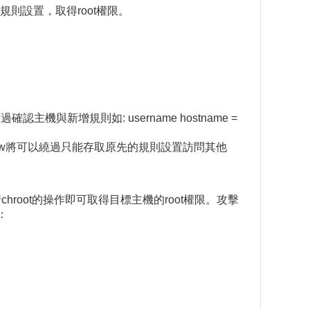
限規則設置，取得root權限。
新增規則如: username hostname =
/shadow將可以繞過只能存取原先的規則設置訪問其他
hroot的操作即可取得目標主機的root權限。攻擊
：