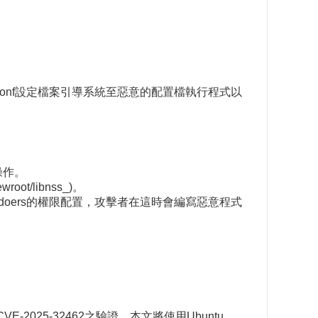
witch.conf設定檔案引導系統至惡意的配置檔執行程式以
操作。
t/libnss_)。
doers的權限配置，攻擊者在這時會編寫惡意程式
-2025-32462之驗證，本文將使用Ubuntu