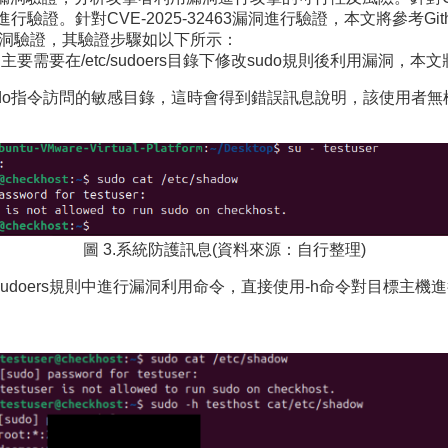
行驗證。針對CVE-2025-32463漏洞進行驗證，本文將參考Gi
統進行漏洞驗證，其驗證步驟如以下所示：
洞驗證，主要需要在/etc/sudoers目錄下修改sudo規則後利用
do指令訪問的敏感目錄，這時會得到錯誤訊息說明，該使用者無
圖 3.系統防護訊息(資料來源：自行整理)
udoers規則中進行漏洞利用命令，直接使用-h命令對目標主