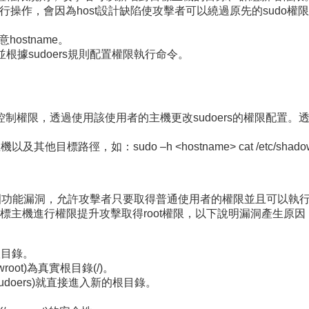
e指令進行操作，會因為host設計缺陷使攻擊者可以繞過原先的sudo權
ostname。
e並根據sudoers規則配置權限執行命令。
，透過使用該使用者的主機更改sudoers的權限配置。透過確認主機與
及其他目標路徑，如：sudo –h <hostname> cat /etc
的控制範圍功能漏洞，允許攻擊者只要取得普通使用者的權限並且可以執行c
主機進行權限提升攻擊取得root權限，以下說明漏洞產生原因
根目錄。
oot)為真實根目錄(/)。
sudoers)就直接進入新的根目錄。