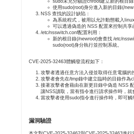
sudo未充分驗證chroot建立新的根目錄(
使用sudo(root)身分進入新的目錄(/
NSS 查找的設計缺陷：
為系統程式，被用以允許動態載入linu
可以透過偽造的 NSS 配置來控制共享
/etc/nsswitch.conf配置利用：
新的根目錄(/newroot)會查找 /etc
sudo(root)身分執行並控制系統。
CVE-2025-32463體觸發流程如下：
攻擊者透過任意方法入侵並取得任意電腦的控
攻擊者會先在/tmp錄中建立臨時的目錄作為chroot的
接著攻擊者會藉由在新更目錄中偽造 NSS 
讓NSS讀取，當有指令進行請求操作時，就
當攻擊者使用sudo指令進行操作時，即可觸發漏
漏洞驗證
本文對CVE-2025-32462與CVE-2025-3