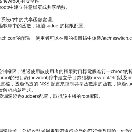
/newroot)的安全性。
newroot)中建立任意檔案或共享函數。
x系統(/)中的共享函數處理。
函數庫中的函數，繞過sudoer的權限配置。
/nsswitch.conf的配置，使用者可以在新的根目錄中偽造/etc/nss
制權限，透過使用該使用者的權限對目標電腦進行—chroot的
根目錄(newroot)錄中建立子目錄結構(newroot/etc)以及newroo
配置檔，透過偽造的 NSS 配置來控制共享函數庫的函數，繞過su
會解析惡意程式。
洞繞過sudoers配置，取得該主機的root權限。
2463進行漏洞驗證，分析攻擊者利用漏洞進行攻擊的可行性及風險。針對CVE