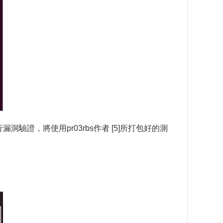
行漏洞驗證，將使用pr03rbs作者 [5]所打包好的測
：