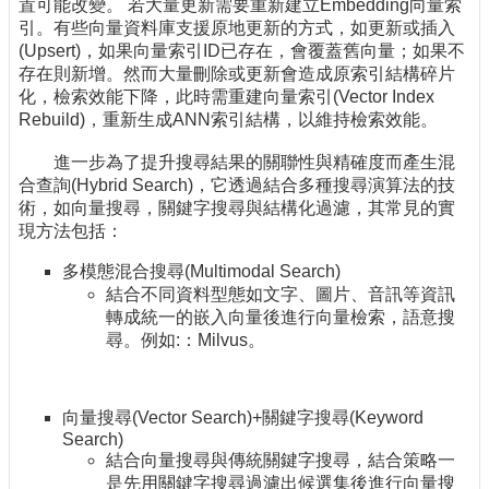
置可能改變。 若大量更新需要重新建立Embedding向量索
引。有些向量資料庫支援原地更新的方式，如更新或插入
(Upsert)，如果向量索引ID已存在，會覆蓋舊向量；如果不
存在則新增。然而大量刪除或更新會造成原索引結構碎片
化，檢索效能下降，此時需重建向量索引(Vector Index
Rebuild)，重新生成ANN索引結構，以維持檢索效能。
進一步為了提升搜尋結果的關聯性與精確度而產生混
合查詢(Hybrid Search)，它透過結合多種搜尋演算法的技
術，如向量搜尋，關鍵字搜尋與結構化過濾，其常見的實
現方法包括：
多模態混合搜尋(Multimodal Search)
結合不同資料型態如文字、圖片、音訊等資訊
轉成統一的嵌入向量後進行向量檢索，語意搜
尋。例如:：Milvus。
向量搜尋(Vector Search)+關鍵字搜尋(Keyword
Search)
結合向量搜尋與傳統關鍵字搜尋，結合策略一
是先用關鍵字搜尋過濾出候選集後進行向量搜