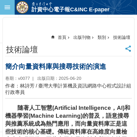
跳到主要內容區塊
計資中心電子報C&INC E-paper
進
階
搜
尋
首頁
出版刊物
類別
技術論壇
回
技術論壇
首
頁
臺
簡介向量資料庫與搜尋技術的演進
大
首
卷期：v0077
出版日期：2025-06-20
頁
作者：林詩芳 / 臺灣大學計算機及資訊網路中心程式設計組
計
行政專員
中
首
隨著人工智慧(Artificial Intelligence，AI)和
頁
機器學習(Machine Learning)的普及，語意搜尋
聯
與推薦系統成為熱門應用，而向量資料庫正是這
絡
些技術的核心基礎。傳統資料庫在高維度向量檢
資