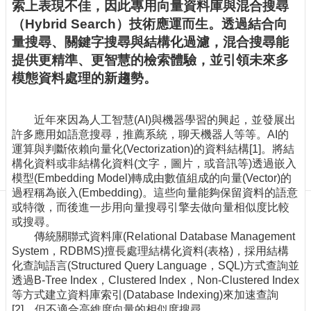
訊
索上表現不佳，因此專用向量資料庫與混合搜尋
訂
（Hybrid Search）技術應運而生。透過結合向
閱/
量搜尋、關鍵字搜尋與結構化過濾，混合搜尋能
取
提供更精準、更智慧的檢索體驗，並引領未來多
消
模態資料處理的新趨勢。
網
站
導
近年來因為人工智慧(AI)與機器學習的興起，並發展出
覽
許多應用如語意搜尋，推薦系統，聊天機器人等等。AI的
運算與判斷依賴向量化(Vectorization)的資料結構[1]。將結
最
構化資料或非結構化資料(文字，圖片，或音訊等)透過嵌入
新
模型(Embedding Model)轉成由數值組成的向量(Vector)的
消
過程稱為嵌入(Embedding)。這些向量能夠保留資料的語意
息
或特徵，而後進一步用向量搜尋引擎去做向量相似度比較
或搜尋。
關
傳統關聯式資料庫(Relational Database Management
於
System，RDBMS)擅長處理結構化資料(表格)，採用結構
我
化查詢語言(Structured Query Language，SQL)方式查詢並
們
透過B-Tree Index，Clustered Index，Non-Clustered Index
等方式建立資料庫索引(Database Indexing)來加速查詢
出
[2]。但不適合高維度向量的相似度搜尋。
版