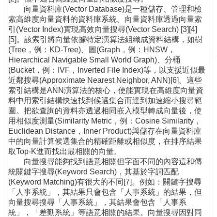
向量資料庫(Vector Database)是一種儲存、管理和檢
刊
索高維度向量資料的資料庫系統。向量資料庫透過向量索
物
引(Vector Index)實現高效向量搜尋(Vector Search) [3][4]
校
[5]。該索引將向量依據特定演算法組織成資料結構，如樹
務
(Tree，例：KD-Tree)、圖(Graph，例：HNSW，
服
Hierarchical Navigable Small World Graph)、分桶
務
(Bucket，例：IVF，Inverted File Index)等，以支援近似最
近鄰搜尋(Approximate Nearest Neighbor, ANN)[6]。這些
專
索引結構是ANN演算法的核心，使能實現在高維度向量資
題
料中用索引結構快速找到候選集合而達到加速縮小搜尋範
報
圍。把欲查詢的資料亦透過相同嵌入模型轉成向量後，使
導
用相似度測量(Similarity Metric，例：Cosine Similarity，
Euclidean Distance，Inner Product)與儲存在向量資料庫
技
中的向量計算候選集合的精確距離或相似度，在排序結果
術
取Top-K進而找出最相關的向量。
論
向量搜尋能夠找到語意相關但字面不同的內容這和傳
壇
統關鍵字搜尋(Keyword Search)，其基於字詞匹配
(Keyword Matching)有很大的不同[7]。例如：關鍵字搜尋
產
「人事系統」，其結果只會包含「人事系統」的結果，但
業
向量搜尋搜尋「人事系統」，其結果會包含「人事系
專
統」，「差勤系統」等語意相關的結果。向量搜尋因對同
欄