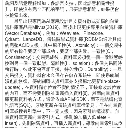
義詞及語意理解增加，多語言支持，因此語意相關性提
升。即使沒有完全匹配的字詞，只要語意相近，結果仍會
被檢索出來。
最早出現專門為AI應用設計且支援分散式架構的向量
資料庫產品是Milvus(2019)。而後出現更多專用向量資料庫
(Vector Database)，例如：Weaviate、Pinecone、
Qdrant、LanceDB。傳統關聯式資料庫(RDBMS)通常具備
的完整ACID支援，其中原子性(A，Atomicity)：一個交易中
的所有操作要麼全部成功，要麼全部失敗。一致性(C，
Consistency)：交易完成後，資料庫必須從一個一致狀態轉
換到另一個一致狀態。隔離性(I，Isolation)：多個交易同時
執行時，彼此不會互相干擾。持久性(D，Durability)：一旦
交易提交，資料就會永久保存在儲存系統中，即使系統崩
潰也能恢復。傳統關聯式資料庫亦支援原地更新(in-place-
update)，在資料儲存位置不變的情況下，直接修改該位置
的內容，而不需要刪除並重新插入資料[8]。然而向量資料
庫更新資料的方式，通常依賴API或SDK，而不是結構化查
詢語言(SQL)。原地更新在傳統資料庫很常見，但在向量資
料庫或搜尋引擎中，不一定支援，因為索引結構複雜。向
量資料庫更新向量索引方式，採刪除加插入(Delete +
Insert)，先刪除舊資料，再插入新資料，導致向量索引或位