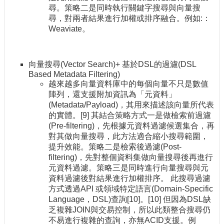
尋。策略二是同時執行關鍵字搜尋與向量搜
尋，對兩者結果進行加權或排序融合。例如:：
Weaviate。
向量搜尋(Vector Search)+ 基於DSL的過濾(DSL
Based Metadata Filtering)
越來越多向量資料庫中的每個向量不只是數值
陣列，還支援附加資訊為「元資料」
(Metadata/Payload)，其用來描述該向量所代表
的實體。[9] 其結合策略方式一是做檢索前過濾
(Pre-filtering)，先根據元資料過濾候選集合，再
對其做向量搜尋，此方法適合縮小搜尋範圍，
提升效能。策略二是檢索後過濾(Post-
filtering)，先對整個資料集做向量搜尋後再進行
元資料過濾。策略三是同時進行向量搜尋與元
資料過濾後對結果進行加權排序。 此搜尋過濾
方式透過API 或領域特定語言(Domain-Specific
Language，DSL)查詢[10]。[10] 但因為DSL缺
乏複雜JOIN與交易控制，所以此類整合搜尋仍
不易進行複雜的查詢，亦無ACID支援。例