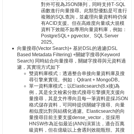
對外可視為JSON陣列，同時支持T‑SQL
函數進行向量搜尋。此類型優點是可進行
複雜的SQL查詢，並處理向量資料時仍保
有ACID支援。但在高維度向量或大規模
資料下效能不如專用向量資料庫，例如：
PostgreSQL+ pgvector、SQL Server
2025。
向量搜尋(Vector Search)+ 基於DSL的過濾(DSL
Based Metadata Filtering) +關鍵字搜尋(Keyword
Search) 同時結合向量搜尋，關鍵字搜尋與元資料過
濾，其實現方式如下
雙資料庫模式：透過整合串接向量資料庫及搜
尋引擎來實現。例如：Qdrant + MongoDB。
單一資料庫模式：以Elasticsearch(8.x後)為
例，其是全文檢索分散式搜尋引擎擴充支援向
量搜尋，其是文件導向且每一筆資料是採JSON
格式儲存資料，可同時提供關鍵字搜尋、向量
相似度比對與結構化過濾。Elasticsearch的向
量搜尋目前主要支援dense_vector，並採用
HNSW作為近似最近(ANN)演算法，適合百萬
級資料，但在億級以上會遇到效能瓶頸。其搜