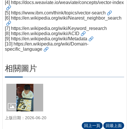
[4]
https://docs.weaviate.io/weaviate/concepts/vector-index
[5]
https://www.ibm.com/think/topics/vector-search
[6]
https://en.wikipedia.org/wiki/Nearest_neighbor_search
[7] https://en.wikipedia.org/wiki/Keyword_research
[8]
https://en.wikipedia.org/wiki/ACID
[9]
https://en.wikipedia.org/wiki/Metadata
[10]
https://en.wikipedia.org/wiki/Domain-
specific_language
相關圖片
上版日期：2026-06-20
回上一頁
回最上面