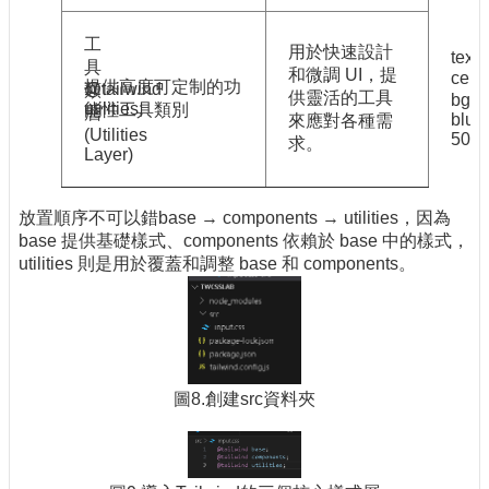
工
用於快速設計
text-
具
和微調 UI，提
cent
提供高度可定制的功
@tailwind
類
供靈活的工具
bg-
utilities;
能性工具類別
層
blue
來應對各種需
(Utilities
50
求。
Layer)
放置順序不可以錯base → components → utilities，因為
base 提供基礎樣式、components 依賴於 base 中的樣式，
utilities 則是用於覆蓋和調整 base 和 components。
圖8.創建src資料夾