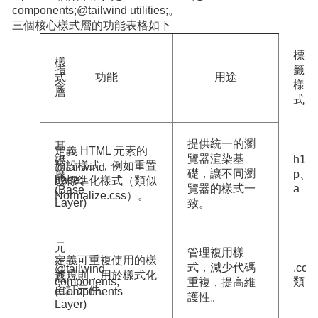
components;@tailwind utilities;。
三個核心樣式層的功能表格如下
標
樣
指
籤
式
功能
用途
令
樣
層
式
提供統一的瀏
基
定義 HTML 元素的
覽器渲染基
h1、
礎
預設樣式，例如重置
@tailwind
礎，讓不同瀏
p、
層
base;
或標準化樣式（類似
覽器的樣式一
a
(Base
Normalize.css）。
Layer)
致。
元
管理複用樣
定義可重複使用的樣
件
式，減少代碼
.cont
@tailwind
式規則，用於樣式化
層
components;
類：
重複，提高維
自訂元件。
(Components
護性。
Layer)