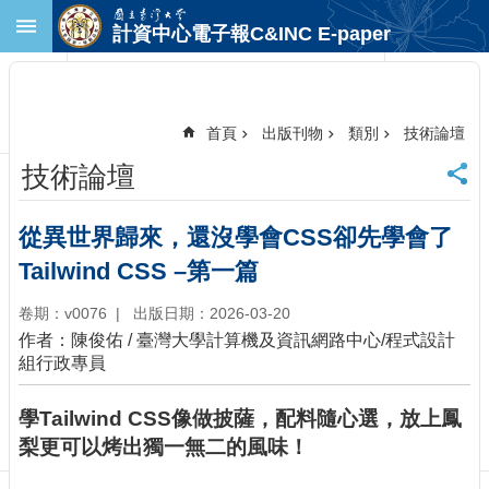
跳到主要內容區塊
計資中心電子報C&INC E-paper
進
階
搜
尋
首頁
出版刊物
類別
技術論壇
回
技術論壇
首
頁
臺
從異世界歸來，還沒學會CSS卻先學會了
大
Tailwind CSS –第一篇
首
頁
卷期：v0076
出版日期：2026-03-20
計
作者：陳俊佑 / 臺灣大學計算機及資訊網路中心/程式設計
中
組行政專員
首
頁
學Tailwind CSS像做披薩，配料隨心選，放上鳳
聯
梨更可以烤出獨一無二的風味！
絡
資