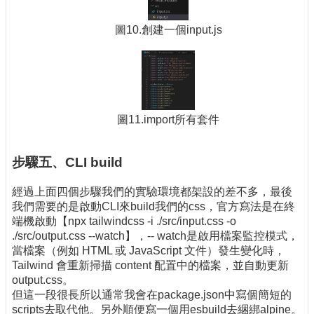
圖10.創建一個input.js
圖11.import所有套件
步驟五、CLI build
經過上面四個步驟我們的實驗環境都架設的差不多，最後
我們需要的是啟動CLI來build我們的css，官方寫法是在終
端機啟動【npx tailwindcss -i ./src/input.css -o
./src/output.css --watch】，-- watch是啟用檔案監控模式，
當檔案（例如 HTML 或 JavaScript 文件）發生變化時，
Tailwind 會重新掃描 content 配置中的檔案，並自動更新
output.css。
但這一段很長所以通常我會在package.json中寫個簡短的
scripts去取代他。另外順便寫一個用esbuild去綑綁alpine。