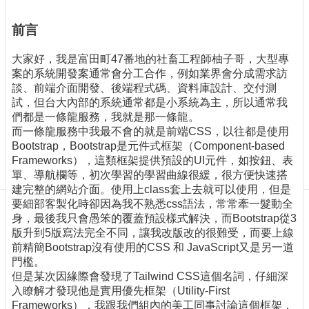
訊
訂
前言
閱/
取
大家好，我是富田町47番地的社畜工程師柚子哥，大型專
消
案的系統開發案通常會分工合作，例如業界會分成需求訪
網
談、前端介面開發、後端程式碼、資料庫設計、交付測
站
試，但台大內部的系統通常都是小系統為主，所以通常我
導
們都是一條龍服務，我就是那一條龍。
覽
而一條龍服務中我最不會的就是前端CSS，以往都是使用
Bootstrap，Bootstrap是元件式框架（Component-based
最
Frameworks），這類框架提供預設的UI元件，如按鈕、表
新
單、導航欄等，初次學習的學習曲線很緩，很方便快速搭
消
建完整的網站介面。使用上class套上去就可以使用，但是
息
要細部客製化時卻因為我不熟悉css語法，常常牽一髮動全
身，最後我只會愚笨的覆蓋預設樣式解決，而Bootstrap從3
關
版升到5版寫法完全不同，讓我改版改的很難受，而要上線
於
前精簡Bootstrap沒有使用的CSS 和 JavaScript又是另一道
我
門檻。
們
但是某次因緣際會發現了Tailwind CSS這個名詞，仔細深
入瞭解才發現他是實用優先框架（Utility-First
出
Frameworks），我跟我們組內的美工同事討論這個框架，
版