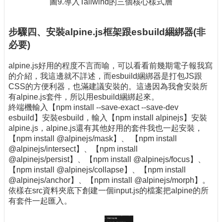
圖9.導入Tailwind的三個核心樣式層
步驟四、安裝alpine.js框架跟esbuild綑綁器(非
必要)
alpine.js好用的程度不言而喻，可以看看前幾期電子報我寫
的介紹，我這邊就不詳述，而esbuild綑綁器是打包JS跟
CSS的方便利器，也滿建議安裝的。這邊因為我會安裝所
有alpine.js套件，所以用esbuild綑綁起來。
終端機輸入【npm install --save-exact --save-dev
esbuild】安裝esbuild，輸入【npm install alpinejs】安裝
alpine.js，alpine.js還有其他好用的套件我也一起安裝，
【npm install @alpinejs/mask】、 【npm install
@alpinejs/intersect】、【npm install
@alpinejs/persist】、【npm install @alpinejs/focus】、
【npm install @alpinejs/collapse】、【npm install
@alpinejs/anchor】、【npm install @alpinejs/morph】。
依樣在src資料夾底下創建一個input.js的檔案把alpine的所
有套件一起匯入。