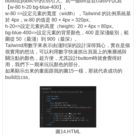
build在public中的css引入。寫一個div並在class中試寫
【w-80 h-20 bg-blue-400】。
w-80 =>設定元素的寬度（width），Tailwind 的比例系統基
於 4px，w-80 的值是 80 × 4px = 320px。
h-20=>設定元素的高度（height）20 × 4px = 80px。
bg-blue-400=>設定元素的背景顏色，400 是深淺級別，範
圍從 50（最淺）到 900（最深）。
Tailwind用數字來表示由淺到深的設計深得我心，實在是個
很實用的想法，可以利用數字快速抓出頁面上的漸層感與
關注點的顏色，超方便，尤其設計buttom時就會覺得好
用，我們下一期來玩玩顏色的部分。
如果顯示出來的畫面跟我的圖15一樣，那就代表成功的
build出css。
圖14.HTML