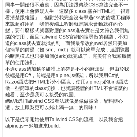
同事一開始很不適應，因為用法跟傳統CSS寫法完全不一
刊
樣，使用上會懷疑人生「這麼多 class 塞在HTML裡，很難
物
看清楚跟維護」，但對於我完全沒有學過css的後端工程師
來說超好用的，我們後端工程師就是講求會動就好的心
校
態，要什麼樣式就塞對應的class進去實在是太符合我們無
務
腦的使用，而且Tailwind CSS官網的搜尋做的很讚，不知
服
道的class就去查就找的到，而我最常改的rwd居然只要加
務
個簡單的前綴（如 sm:、md:）就可以簡單完成，連瀏覽器
專
的暗黑模式也只要加個(dark:)就完成了，完美符合我頭腦簡
題
單的使用法則。
報
不過class越加越多維護上的確是不小的麻煩點，但由於我
導
後端是用C#，前端是用alpine.js框架，所以我用C#的
Razor語法把HTML拆分小區塊，使用alpine.js的bind語法
技
做一些簡單的class切換，也就讓整體的HTML不會這麼的
術
難看，至少是我可以接受的範圍。
論
總結我對Tailwind CSS看法就像是像做披薩，配料隨心
壇
選，放上鳳梨更可以烤出獨一無二的風味！
產
以下是從零開始使用Tailwind CSS的流程，以及我會把
業
alpine.js一起加進來build。
專
欄