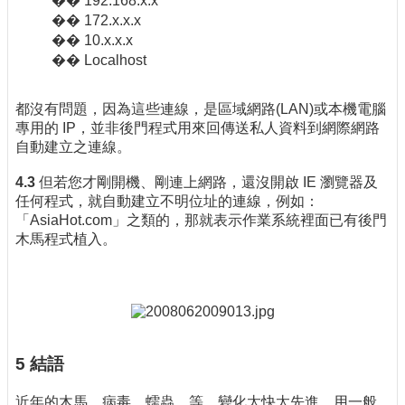
�� 192.168.x.x
�� 172.x.x.x
�� 10.x.x.x
�� Localhost
都沒有問題，因為這些連線，是區域網路(LAN)或本機電腦
專用的 IP，並非後門程式用來回傳送私人資料到網際網路
自動建立之連線。
4.3
但若您才剛開機、剛連上網路，還沒開啟 IE 瀏覽器及
任何程式，就自動建立不明位址的連線，例如：
「AsiaHot.com」之類的，那就表示作業系統裡面已有後門
木馬程式植入。
5 結語
近年的木馬、病毒、蠕蟲…等，變化太快太先進，用一般