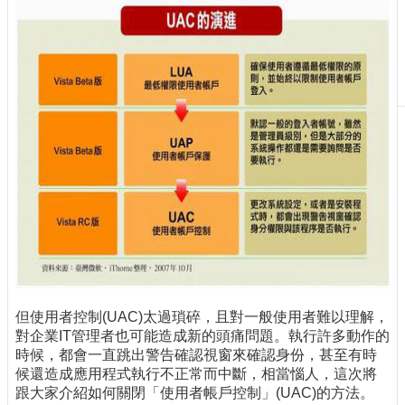
刊
物
校
務
服
務
專
題
報
導
技
術
論
壇
但使用者控制(UAC)太過瑣碎，且對一般使用者難以理解，
對企業IT管理者也可能造成新的頭痛問題。執行許多動作的
產
時候，都會一直跳出警告確認視窗來確認身份，甚至有時
業
候還造成應用程式執行不正常而中斷，相當惱人，這次將
專
跟大家介紹如何關閉「使用者帳戶控制」(UAC)的方法。
欄