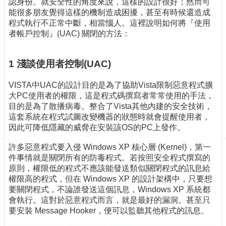
認身份。就安全性的角度來說，這樣的設計很好；然而可
訊
能很多朋友覺得這樣的機制造成困擾，甚至有時候還造成
訂
程式執行不正常中斷，相當惱人。這裡說明如何將『使用
閱/
者帳戶控制』(UAC) 關閉的方法：
取
消
網
1 淺談使用者控制(UAC)
站
導
VISTA中UAC的設計目的是為了協助Vista限制惡意程式擴
覽
大PC使用者的權限，這是程式碼撰寫者常常使用的手法，
目的是為了散播病毒。整合了Vista其他內建的安全技術，
最
這套系統在程式試圖改變機器的狀態時就會提醒使用者，
新
因此可降低隱藏的威脅在安裝該OS的PC上發作。
消
息
許多惡意程式要入侵 Windows XP 核心層 (Kernel)，第一
件事情就是關閉所有的防毒程式。若按照安全程式撰寫的
關
原則，權限低的程式不應該能發送類似關閉程式的訊息給
於
權限高的程式，但在 Windows XP 的設計架構中，只要想
我
要關閉程式，不論誰發送這個訊息，Windows XP 系統都
們
會執行。這對於惡意程式而言，就是最好的漏洞。甚至只
要安裝 Message Hooker，便可以監聽其他程式的訊息。
出
版