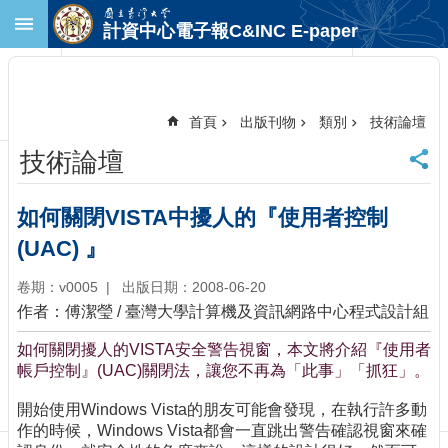
跳到主要內容區塊
計資中心電子報C&INC E-paper
進
階
搜
尋
首頁
出版刊物
類別
技術論壇
回
技術論壇
首
頁
臺
如何關閉VISTA中擾人的『使用者控制
大
(UAC) 』
首
頁
卷期：v0005
出版日期：2008-06-20
計
作者：傅潔瑩 / 臺灣大學計算機及資訊網路中心程式設計組
中
首
如何關閉擾人的VISTA安全警告視窗，本文將介紹『使用者
頁
帳戶控制』(UAC)關閉法，讓您不再為「此事」「抓狂」。
聯
開始使用Windows Vista的朋友可能會發現，在執行許多動
絡
作的時候，Windows Vista都會一直跳出警告確認視窗來確
資