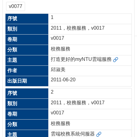
刊
v0077
物
1
校
2011，校務服務，v0017
務
服
v0017
務
校務服務
專
打造更好的myNTU雲端服務
題
報
邱淑美
導
2011-06-20
技
2
術
論
2011，校務服務，v0017
壇
v0017
產
業
校務服務
專
雲端校務系統伺服器
欄