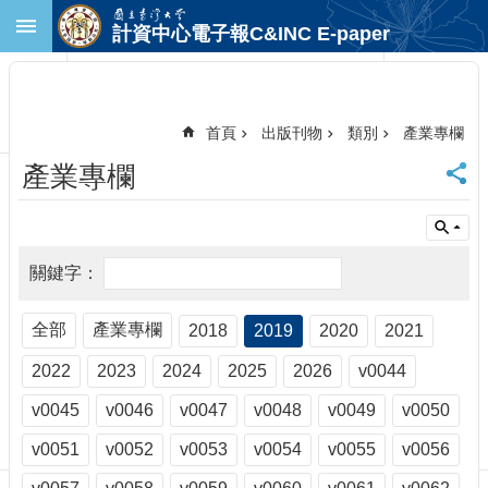
跳到主要內容區塊
計資中心電子報C&INC E-paper
進
階
搜
尋
首頁
出版刊物
類別
產業專欄
回
產業專欄
首
頁
臺
大
首
頁
計
全部
產業專欄
2018
2019
2020
2021
中
2022
2023
2024
2025
2026
v0044
首
頁
v0045
v0046
v0047
v0048
v0049
v0050
聯
絡
v0051
v0052
v0053
v0054
v0055
v0056
資