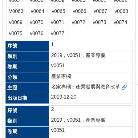
v0057
v0058
v0059
v0060
v0061
v0062
訊
訂
V0063
v0064
v0065
v0066
v0067
v0068
閱/
v0069
v0070
v0071
v0072
v0073
v0074
取
消
v0075
v0076
v0077
網
站
1
導
2019，v0051，產業專欄
覽
v0051
最
新
產業專欄
消
名家專欄：產業發展與教育改革
息
2019-12-20
關
於
2
我
們
2019，v0051，產業專欄
v0051
出
版