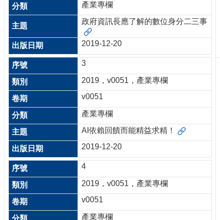
產業專欄
刊
物
政府資訊長應了解的數位身分二三事
校
2019-12-20
務
服
3
務
2019，v0051，產業專欄
專
v0051
題
報
產業專欄
導
AI依賴回饋而能精益求精！
技
2019-12-20
術
論
4
壇
2019，v0051，產業專欄
產
業
v0051
專
產業專欄
欄