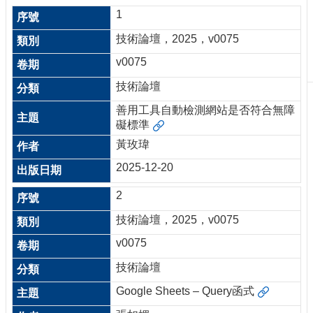
刊
1
物
技術論壇，2025，v0075
校
v0075
務
服
技術論壇
務
善用工具自動檢測網站是否符合無障
礙標準
專
題
黃玫瑋
報
2025-12-20
導
2
技
術
技術論壇，2025，v0075
論
壇
v0075
產
技術論壇
業
Google Sheets – Query函式
專
欄