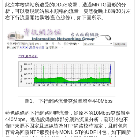
此次本校網站所遭受的DDoS攻擊，透過MRTG圖形的分
刊
析，可以發現網站原本順暢的流量，突然從晚上8時30分左
物
右下行流量開始暴增(藍色線條)，如下圖所示。
校
務
服
務
專
題
報
導
技
術
論
圖1、 下行網路流量突然暴增至440Mbps
壇
藍色線條的下行網路即時流量，從原本的10Mbps突然飆至
產
440Mbps。透過設備側錄部分網路流量分析，發現封包不
業
僅IP來源不固定且連線皆為NTP網路校時協定，且封包內
專
容皆為回覆NTP服務指令MONLIST的UDP封包，如下圖所
欄