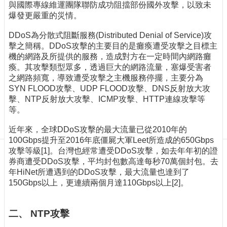
訊
與國際專線維運團隊聯防成功阻擋部份國外攻擊，以致未
爆發更嚴重的災情。
訂
閱/
DDoS為分散式阻斷服務(Distributed Denial of Service)攻
取
擊之簡稱。DDoS攻擊的主要目的是癱瘓遭受攻擊之目標主
消
機的網路及所提供的服務，造成對方在一定時間內網路癱
網
瘓。其攻擊類型眾多，透過巨大的網路流量，塞爆受害者
站
之網路頻寬，導致遭受攻擊之主機服務停擺，主要分為
導
SYN FLOOD攻擊、UDP FLOOD攻擊、DNS反射放大攻
覽
擊、NTP反射放大攻擊、ICMP攻擊、HTTP連線攻擊等
等。
最
新
近年來，全球DDoS攻擊的最大流量已從2010年的
消
100Gbps提升至2016年底僵屍大軍Leet所造成的650Gbps
息
攻擊等級[1]。台灣也經常遭受DDoS攻擊，如去年年初的證
券商遭受DDoS攻擊，平均封包數高達每秒70萬個封包。去
關
年HiNet所遭遇到的DDoS攻擊，最大流量也達到了
於
150Gbps以上，更連續兩個月達110Gbps以上[2]。
我
們
二、 NTP攻擊
出
版