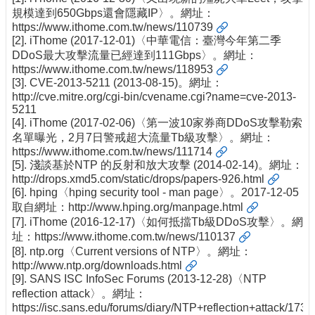
規模達到650Gbps還會隱藏IP〉。網址：
https://www.ithome.com.tw/news/110739
[2]. iThome (2017-12-01)〈中華電信：臺灣今年第二季
DDoS最大攻擊流量已經達到111Gbps〉。網址：
https://www.ithome.com.tw/news/118953
[3]. CVE-2013-5211 (2013-08-15)。網址：
http://cve.mitre.org/cgi-bin/cvename.cgi?name=cve-2013-
5211
[4]. iThome (2017-02-06)〈第一波10家券商DDoS攻擊勒索
名單曝光，2月7日警戒超大流量Tb級攻擊〉。網址：
https://www.ithome.com.tw/news/111714
[5]. 淺談基於NTP 的反射和放大攻擊 (2014-02-14)。網址：
http://drops.xmd5.com/static/drops/papers-926.html
[6]. hping〈hping security tool - man page〉。2017-12-05
取自網址：
http://www.hping.org/manpage.html
[7]. iThome (2016-12-17)〈如何抵擋Tb級DDoS攻擊〉。網
址：
https://www.ithome.com.tw/news/110137
[8]. ntp.org〈Current versions of NTP〉。網址：
http://www.ntp.org/downloads.html
[9]. SANS ISC InfoSec Forums (2013-12-28)〈NTP
reflection attack〉。網址：
https://isc.sans.edu/forums/diary/NTP+reflection+attack/1730