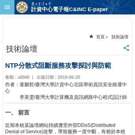
跳到主要內容區塊
計資中心電子報C&INC E-paper
進
階
搜
尋
首頁
技術論壇
回
技術論壇
首
頁
臺
NTP分散式阻斷服務攻擊探討與防範
大
首
卷期：v0045
出版日期：2018-06-20
頁
作者：童鵬哲/臺灣大學計資中心北區學術資訊安全維運中
計
心
中
李美雯/臺灣大學計算機及資訊網路中心程式設計師
首
頁
一、 前言
聯
絡
近期本校某論壇網站持續遭受外部DDoS(Distributed
資
Denial of Service)攻擊，導致服務一度中斷，有賴於本校