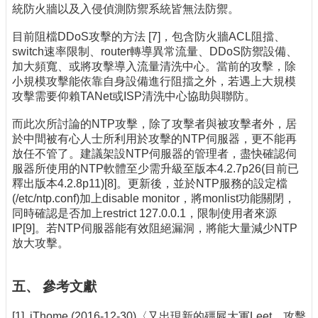
統防火牆以及入侵偵測防禦系統皆無法防禦。
目前阻檔DDoS攻擊的方法 [7]，包含防火牆ACL阻擋、
switch速率限制、router轉導異常流量、DDoS防禦設備、
加大頻寬、或將攻擊導入流量清洗中心。當前的攻擊，除
小規模攻擊能依靠自身設備進行阻擋之外，若遇上大規模
攻擊需要仰賴TANet或ISP清洗中心協助與聯防。
而此次所討論的NTP攻擊，除了攻擊者與被攻擊者外，居
於中間被有心人士所利用於攻擊的NTP伺服器，更不能再
放任不管了。建議架設NTP伺服器的管理者，盡快確認伺
服器所使用的NTP軟體至少需升級至版本4.2.7p26(目前已
釋出版本4.2.8p11)[8]。更新後，並於NTP服務的設定檔
(/etc/ntp.conf)加上disable monitor，將monlist功能關閉，
同時確認是否加上restrict 127.0.0.1，限制使用者來源
IP[9]。若NTP伺服器能有效阻絕漏洞，將能大量減少NTP
放大攻擊。
五、 參考文獻
[1]. iThome (2016-12-30)〈又出現新的殭屍大軍Leet，攻擊