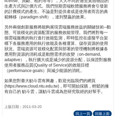
license、買斷、租約等等），大大不同於過去實體物品的
生產方式與計價方式。我們預期雲端軟體服務將會引發新
的計費模式的產生。不論是對提供者或是使用者而言的典
範轉移（paradigm shift），達到雙贏的效果。
另外兩個創新服務將能夠展現雲端服務效益的關鍵技術─動
態、可規模化的資源配置的服務效能管理。我們將對每一
個雲端服務的執行進行效能監測，即時監控在虛擬平台架
構下各服務應用的執行效能及各種運算、儲存資源的使用
狀況。雲端資源可規模化配置與部署的管理機制將根據各
應用對資源的消耗或是動態需求的改變（on-demand,
adaptive），執行擴大或是減少的資源分配，以保證對服務
使用者服務品質(Quality of Service)的效能目標
（performance goals）與減少能源的消耗。
如果您對臺大觔斗雲有興趣，歡迎光臨我們的網頁
(https://www.cloud.ntu.edu.tw)，即可開始採購，輕鬆的擁
有自己的 觔斗雲，讓觔斗雲成為您研究取經的好幫手。
上版日期：2011-03-20
回上一頁
回最上面