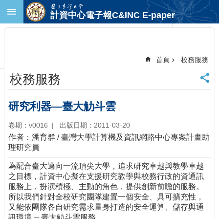
跳到主要內容區塊
計資中心電子報C&INC E-paper
進
階
搜
尋
首頁
校務服務
回
校務服務
首
頁
臺
研究利器—臺大觔斗雲
大
首
卷期：v0016
出版日期：2011-03-20
頁
作者：潘育群 / 臺灣大學計算機及資訊網路中心專案計畫助
計
理研究員
中
為配合臺大邁向一流頂尖大學，追求研究卓越與教學卓越
首
之目標，計資中心擬在支援研究教學與校務行政的資通訊
頁
服務上，扮演積極、主動的角色，提供創新前瞻的服務。
聯
所以我們針對全校研究團隊建置一個安全、具可擴充性，
絡
又能依團隊各自研究需求量身打造的安全運算、儲存與通
資
訊環境 ─ 臺大觔斗雲服務。