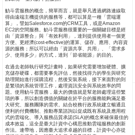
訊
訂
觔斗雲服務的概念，簡單而言，就是舉凡透過網路連線取
閱/
得由遠端主機提供的服務等，都可以算是一種「雲端運
取
算」，譬如Salesforce.com的CRM工具，或是Amazon
消
EC2的空間服務。觔斗雲服務很重要的一個關鍵目標是經
由「資源整合」與「有效利用」，達到提供使用者一個更
網
方便、更經濟(cost-effective)的運算、儲存、應用、內容資
站
源的服務；所以可以經由「資源共享、共用」、「需求多
導
少、使用多少」的方式，達到「節省能源」的目的。
覽
在過去老師執行研究計畫時，如果研究需要增加硬體、擴
最
充儲存硬碟，都需要事先評估，然後找得力的學生與研究
新
助理開始進行採購流程，然後安裝系統，接下來面對的則
消
是繁瑣的系統管理工作，處理資訊安全與系統效率的問
息
題。使用觔斗雲服務，最大的價值就是幫老師處理這些繁
關
瑣的事，所以創造價值的關鍵在於平台的服務能夠滿足臺
於
大研究、服務團隊的需求。結合校務行政系統建立暢通且
我
便利的付費機制、推動專業諮詢以促成既有系統及應用程
們
式的雲端化、導入服務品質承諾(SLA)的概念來確保最佳的
成本效益，這全是臺大計資中心構思推動雲端服務的創新
出
作法。連帶地，因應臺大追求卓越的目標，計資中心亦從
版