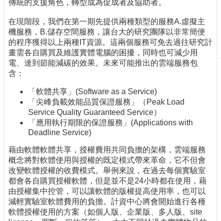
傳統的支援角色，轉型成為促成者及協助者。
刊
物
在現階段，我們在第一期先提供兩種類型的服務A.虛擬主
機服務，B.儲存空間服務，讓台大的研究團隊以非常簡便
校
的程序獲得以上兩種IT資源。這兩個服務可免去過往研究計
務
畫需各自購買及維護實體電腦的困擾，同時也可減少用
服
電、達到節能減碳的效果。未來可能推出的雲端服務包
務
含：
專
「軟體共享」(Software as a Service)
題
「尖峰負載效能品質保證服務」（Peak Load
報
Service Quality Guaranteed Service）
導
「應用執行期限的保證服務」(Applications with
Deadline Service)
技
術
藉由軟體軟體共享，授權費用共同負擔的架構，雲端服務
論
概念將對軟體使用與授權的既定模式帶來革命，它不但會
壇
改變軟體授權的收費模式。舉例來說，在過去每個實驗室
都會各自購買授權軟體，但是並不是24小時都在使用，藉
產
由授權集中控管，可以讓軟體的版權提高使用率，也可以
業
減輕實驗室軟體費用的負擔。計資中心將會開始進行各種
專
軟體授權使用的方案（如個人版、企業版、多人版、site
欄