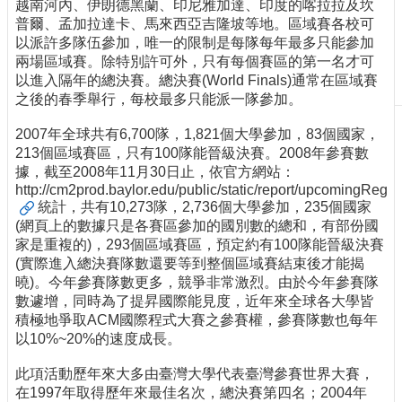
越南河內、伊朗德黑蘭、印尼雅加達、印度的喀拉拉及坎
刊
普爾、孟加拉達卡、馬來西亞吉隆坡等地。區域賽各校可
物
以派許多隊伍參加，唯一的限制是每隊每年最多只能參加
兩場區域賽。除特別許可外，只有每個賽區的第一名才可
校
以進入隔年的總決賽。總決賽(World Finals)通常在區域賽
務
之後的春季舉行，每校最多只能派一隊參加。
服
務
2007年全球共有6,700隊，1,821個大學參加，83個國家，
213個區域賽區，只有100隊能晉級決賽。2008年參賽數
專
據，截至2008年11月30日止，依官方網站：
題
http://cm2prod.baylor.edu/public/static/report/upcomingRegion
報
統計，共有10,273隊，2,736個大學參加，235個國家
導
(網頁上的數據只是各賽區參加的國別數的總和，有部份國
家是重複的)，293個區域賽區，預定約有100隊能晉級決賽
技
(實際進入總決賽隊數還要等到整個區域賽結束後才能揭
術
曉)。今年參賽隊數更多，競爭非常激烈。由於今年參賽隊
論
數遽增，同時為了提昇國際能見度，近年來全球各大學皆
壇
積極地爭取ACM國際程式大賽之參賽權，參賽隊數也每年
以10%~20%的速度成長。
產
業
此項活動歷年來大多由臺灣大學代表臺灣參賽世界大賽，
專
在1997年取得歷年來最佳名次，總決賽第四名；2004年
欄