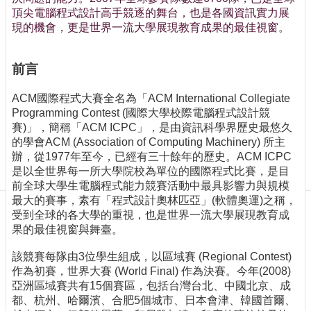
訊
頂尖電腦程式設計高手競逐的舞台，也是各國資訊實力展
訂
現的機會，更是世界一流大學展現教育成果的最佳視窗。
閱/
取
消
前言
網
ACM國際程式大賽全名為「ACM International Collegiate
站
Programming Contest (國際大學校際電腦程式設計競
導
賽)」，簡稱「ACM ICPC」，是由資訊科學界歷史最悠久
覽
的學會ACM (Association of Computing Machinery) 所主
最
辦，從1977年至今，已經有三十餘年的歷史。ACM ICPC
新
是以全世界每一所大學院校為單位的國際程式比賽，是目
消
前全球大學生電腦程式能力競賽活動中最具影響力與規模
息
最大的賽事，素有「程式設計奧林匹亞」(軟體奧運)之稱，
受到全球的各大學的重視，也是世界一流大學展現教育成
關
果的最佳視窗與舞臺。
於
我
該競賽每隊由3位學生組成，以區域賽 (Regional Contest)
們
作為初賽，世界大賽 (World Final) 作為決賽。今年(2008)
亞洲區域賽共有15個賽區，包括台灣台北、中國北京、成
出
都、杭州、哈爾濱、合肥5個城市、日本會津、韓國首爾、
版