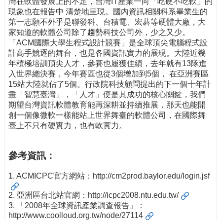
灣在軟體發展上的不足，台灣IT產業一向「吃硬不吃軟」的
現象也在報告中 清楚地呈現。國內資訊相關科系畢業生的
第一志願不外乎是聯發科、台積電、宏碁等硬體大廠，大
家知道的軟體公司除了趨勢科技公司外，少之又少。
「ACM國際大學生程式設計競賽」是全球頂尖電腦程式設
計高手競逐的舞台，也是各國資訊實力的展現。大陸近幾
年積極培訓頂尖人才，參賽也履獲佳績，去年就有13隊進
入世界總決賽，今年賽區也從3個增加到5個， 在亞洲賽區
15站大陸就佔了5個。行政院科技顧問提出的下一個十年計
畫「智慧臺灣」，「人才」便是其成功的核心關鍵，我們
期望台灣資訊軟體教育能再深耕並持續推展，那天也能開
創一個像微軟一樣能站上世界舞臺的軟體公司，在國際舞
臺上不只有硬實力，也有軟實力。
參考資訊：
1. ACMICPC官方網站：
http://cm2prod.baylor.edu/login.jsf
2. 亞洲區台北站官網：
http://icpc2008.ntu.edu.tw/
3. 「2008年全球資訊產業調查報告」：
http://www.coolloud.org.tw/node/27114