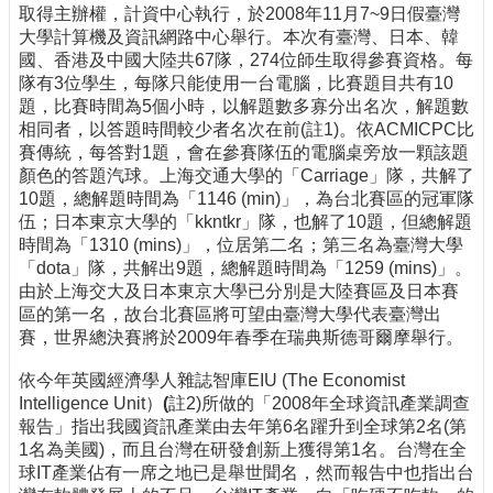
取得主辦權，計資中心執行，於2008年11月7~9日假臺灣
大學計算機及資訊網路中心舉行。本次有臺灣、日本、韓
國、香港及中國大陸共67隊，274位師生取得參賽資格。每
隊有3位學生，每隊只能使用一台電腦，比賽題目共有10
題，比賽時間為5個小時，以解題數多寡分出名次，解題數
相同者，以答題時間較少者名次在前(註1)。依ACMICPC比
賽傳統，每答對1題，會在參賽隊伍的電腦桌旁放一顆該題
顏色的答題汽球。上海交通大學的「Carriage」隊，共解了
10題，總解題時間為「1146 (min)」，為台北賽區的冠軍隊
伍；日本東京大學的「kkntkr」隊，也解了10題，但總解題
時間為「1310 (mins)」，位居第二名；第三名為臺灣大學
「dota」隊，共解出9題，總解題時間為「1259 (mins)」。
由於上海交大及日本東京大學已分別是大陸賽區及日本賽
區的第一名，故台北賽區將可望由臺灣大學代表臺灣出
賽，世界總決賽將於2009年春季在瑞典斯德哥爾摩舉行。
依今年英國經濟學人雜誌智庫EIU (The Economist
Intelligence Unit）
(
註2)所做的「2008年全球資訊產業調查
報告」指出我國資訊產業由去年第6名躍升到全球第2名(第
1名為美國)，而且台灣在研發創新上獲得第1名。台灣在全
球IT產業佔有一席之地已是舉世聞名，然而報告中也指出台