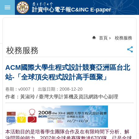
跳到主要內容區塊
計資中心電子報C&INC E-paper
進
階
搜
尋
首頁
校務服務
回
校務服務
首
頁
臺
ACM國際大學生程式設計競賽亞洲區台北
大
站-「全球頂尖程式設計高手匯聚」
首
頁
卷期：v0007
出版日期：2008-12-20
計
作者：黃淑玲 / 臺灣大學計算機及資訊網路中心副理
中
首
頁
聯
絡
本活動目的是培養學生團隊合作及在有限時間下分析、解
資
決問題的能力。2007年全球參賽隊數達6700隊，已是全球