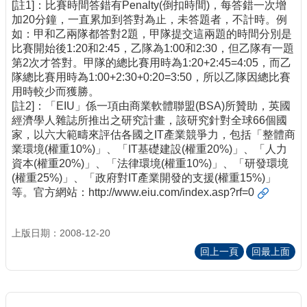
[註1]：比賽時間答錯有Penalty(倒扣時間)，每答錯一次增
加20分鐘，一直累加到答對為止，未答題者，不計時。例
如：甲和乙兩隊都答對2題，甲隊提交這兩題的時間分別是
比賽開始後1:20和2:45，乙隊為1:00和2:30，但乙隊有一題
第2次才答對。甲隊的總比賽用時為1:20+2:45=4:05，而乙
隊總比賽用時為1:00+2:30+0:20=3:50，所以乙隊因總比賽
用時較少而獲勝。
[註2]：「EIU」係一項由商業軟體聯盟(BSA)所贊助，英國
經濟學人雜誌所推出之研究計畫，該研究針對全球66個國
家，以六大範疇來評估各國之IT產業競爭力，包括「整體商
業環境(權重10%)」、「IT基礎建設(權重20%)」、「人力
資本(權重20%)」、「法律環境(權重10%)」、「研發環境
(權重25%)」、「政府對IT產業開發的支援(權重15%)」
等。官方網站：
http://www.eiu.com/index.asp?rf=0
上版日期：2008-12-20
回上一頁
回最上面