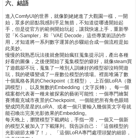
六、結語
進入ComfyUI的世界，就像劉姥姥進了大觀園一樣，一開
始，眾多的節點我感到手足無措，不知道從哪邊開始起
手，但是從官方的範例開始玩起，讓我快速上手，重新學
習「K-Sampler」和「VAE Decode」這些專業術語的作
用，才知道將一系列數字運算的步驟組合成一個流程是如
此美妙。
慢慢的我熟悉玩法後就會開始瘋狂蒐集提示詞，產出各種
好看的圖像，之後便開始了蒐集模型的癖好，就像steam買
了遊戲卻不玩，蒐集了一堆別人訓練好的模型卻沒時間遊
玩，我的硬碟變成了一座數位模型的墳場。裡面堆滿了數
十個風格各異的Checkpoint（主模型）、上百個LoRA（微
調模型）、以及無數的Embedding（文字反轉）。每一個
檔案都代表著一種未被探索的藝術可能性：一個專門繪製
賽博龐克城市夜景的Checkpoint、一個能把所有角色眼睛
變成閃亮星星的LoRA、或者一個只要輸入幾個英文字母就
能召喚出完美光影效果的Embedding。
每天晚上，瀏覽模型下載網站，手指一滑，一個又一個新
的模型又被加入了下載隊列。我告訴自己：「這個模型的
光影細節太棒了！」、「這個LoRA專門處理頭髮的細節，