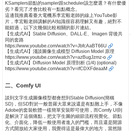
KSamplers節點的sampler跟scheduler該怎麼選？有什麼優
刊
劣？看完了才會比較有一點點概念。
物
這邊我推薦看臺大電機系李宏毅老師的線上YouTube影
片，李宏毅老師講解的AI知識很容易理解又有趣，絕對不
校
能錯過，以下次幾個比較相關的影片連結。
務
【生成式AI】Stable Diffusion、DALL-E、Imagen 背後共
服
同的套路
務
https://www.youtube.com/watch?v=JbfcAaBT66U
【生成式AI】淺談圖像生成模型 Diffusion Model 原理
專
https://www.youtube.com/watch?v=azBugJzmz-o
題
【生成式AI】Diffusion Model 原理剖析 (1/4) (optional)
報
https://www.youtube.com/watch?v=ifCDXFdeaaM
導
技
二、Comfy UI
術
論
談到文字生成圖像模型都會想到Stable Diffusion(簡稱
壇
SD)，但SD對於一般普羅大眾來說還是有點難上手，不像
Adobe的套裝軟體一樣簡單安裝即可使用，而Comfy UI則
產
是解決了這個痛點，把文字生圖的細節流程視覺化、節點
業
化、介面化，降低一般使用者進入的門檻，而且還是開源
專
方式開放給大家使用，我覺得這是最偉大的地方，當然除
欄