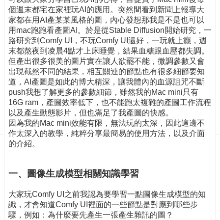
訊
個週末都宅在家裡玩AI的應用。突然間看到新聞上報導大
訂
家都在用AI產某某風格的圖，內心發想那我是不是也可以
閱/
用mac跑跑看產圖AI。於是從Stable Diffusion開始研究，一
取
路研究到Comfy UI，不玩Comfy UI還好，一玩就上癮，週
消
末都熬夜到凌晨4點才上床睡覺，結果血糖跟血壓都失調。
網
但產出很多很美的圖片實在讓人欲罷不能，微調參數又會
站
出現截然不同的結果，相互關連的節點也有很多細節要知
導
道，AI產圖是如此的博大精深，讓我體內的血源詛咒不斷
覽
push我想了解更多的參數細節，雖然我的Mac mini只有
16G ram，產圖效率低下，也不能跑太複雜的產圖工作流程
最
以及產生動態影片，但也滿足了我產圖的快感。
新
因為我的Mac mini效能有限，無法玩的太深，因此這邊不
消
作太深入的教學，純粹分享最簡易的使用方法，以及介面
息
的介紹。
關
於
一、圖像生成模型相關知識學習
我
們
大家玩Comfy UI之前我認為要學習一點圖像生成模型的知
識，才會知道Comfy UI裡面的一些節點是對應到哪些步
出
驟，例如：為什麼要先產生一張產生雜訊的圖？
版