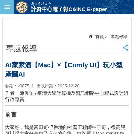
跳到主要內容區塊
計資中心電子報C&INC E-paper
進
階
搜
尋
首頁
專題報導
回
專題報導
首
頁
臺
AI家家酒【Mac】×【Comfy UI】玩小型
大
產圖AI
首
頁
卷期：v0075
出版日期：2025-12-20
計
作者：陳俊佑 / 臺灣大學計算機及資訊網路中心程式設計組
中
行政專員
首
頁
前言
聯
絡
大家好，我是富田町47番地的社畜工程師柚子哥，很高興
資
可以跟大家分享自己玩AI的心得，自從買了Mac mini後每