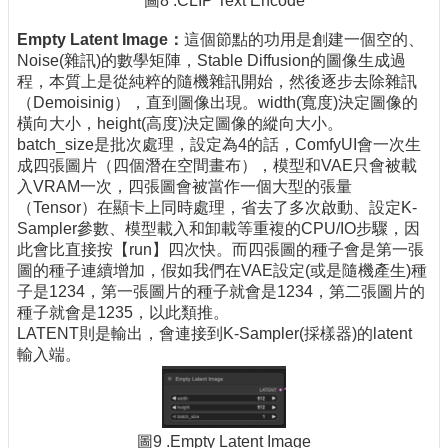
圖8 .CLIP Text Encode
Empty Latent Image
：
這個節點的功用是創建一個空的、
Noise(雜訊)的數學矩陣，Stable Diffusion的圖像生成過
程，本質上是從純粹的隨機雜訊開始，然後逐步去除雜訊
（Demoisinig），直到圖像出現。width(寬度)決定圖像的
橫向大小，height(高度)決定圖像的縱向大小。
batch_size是批次處理，設定為4的話，ComfyUI會一次生
成四張圖片（四個潛在空間畫布），模型和VAE只會被載
入VRAM一次，四張圖會被當作一個大型的張量
（Tensor）在顯卡上同時處理，省去了多次啟動、設定K-
Sampler參數、模型載入和卸載等重複的CPU/IO步驟，因
此會比直接按【run】四次快。而四張圖的種子會是第一張
圖的種子連續增加，假如我們在VAE設定(或是隨機產生)種
子是1234，第一張圖片的種子就會是1234，第二張圖片的
種子就會是1235，以此類推。
LATENT則是輸出，會連接到K-Sampler(採樣器)的latent
輸入端。
圖9 .Empty Latent Image