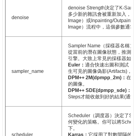
denoise Strength決定了
多少新的雜訊會被重新加入，以產
denoise
Image）或Inpainting/Out
Image）流程中，這個參數通
Sampler Name（採樣器名
從當前的潛在圖像狀態，推測出
引擎。大致上常見的採樣器如下
Euler
：
適合快速出圖和測試，St
sampler_name
生可見的圖像偽影(Artifacts)
DPM++ 2M(dpmpp_2m)
：
在相
的圖像。
DPM++ SDE(dpmpp_sde)
：
Steps才能收斂到好的結果(通常推薦
Scheduler（調度器）決定了
何變化的策略。你可以將Sche
下。
scheduler
Karras
：
它採用了對數間隔的