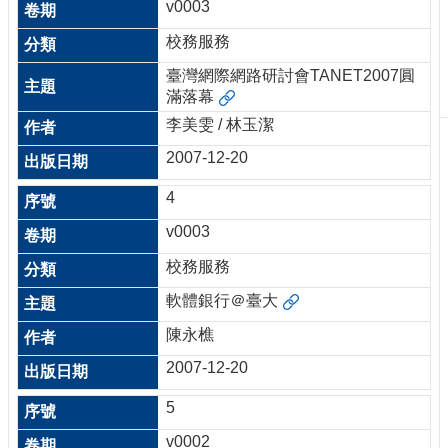
v0003
刊
物
校務服務
臺灣網際網路研討會TANET2007圓
校
滿落幕
務
服
李美雯 / 林玉潔
務
2007-12-20
專
4
題
報
v0003
導
校務服務
技
軟體銀行＠臺大
術
論
陳永樵
壇
2007-12-20
產
業
5
專
v0002
欄