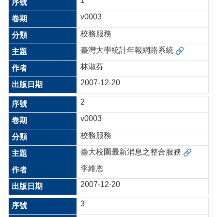
1
訊
訂
v0003
閱/
校務服務
取
消
臺灣大學統計年報網路系統
網
林淑芬
站
導
2007-12-20
覽
2
最
v0003
新
消
校務服務
息
臺大校園最新消息之整合服務
關
於
李維恩
我
2007-12-20
們
3
出
版