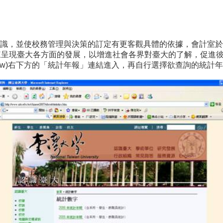
識，並使校務管理與決策的訂定有更客觀具體的依據，會計室於1
來呈現臺大各方面的發展，以增進社會各界對臺大的了解，促進
u.edu.tw)右下方的「統計年報」連結進入，再自行選擇欲查詢的統計