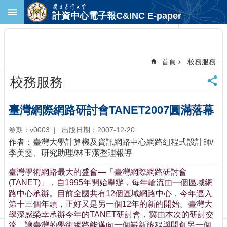
跳到主要內容區塊
計資中心電子報C&INC E-paper
進
階
搜
尋
首頁
校務服務
回
校務服務
首
頁
臺
臺灣網際網路研討會TANET2007圓滿落幕
大
首
卷期：v0003
出版日期：2007-12-20
頁
作者：臺灣大學計算機及資訊網路中心網路組程式設計師/
計
李美雯、研究助理/林玉潔整理報導
中
臺灣學術網路最大的盛會—「臺灣網際網路研討會
首
(TANET)」，自1995年開始舉辦，每年輪流由一個區域網
頁
路中心承辦。目前全國共有12個區域網路中心，今年邁入
聯
第十三個年頭，正好又是另一個12年的新的開始。臺灣大
絡
學深感榮幸承辦今年的TANET研討會，冀由本次的研討交
資
流，讓臺灣的學術網路能邁向一個嶄新旅程與開創另一個