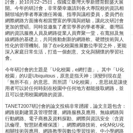
討會」於10月22~25日，假國立臺灣大學新體育館盛大展
刊
開。今年的研討會，非常榮幸邀請到各大專院校的資訊相
物
關領域的學者專家擔任籌備、指導與議程委員，委員們在
網際網路方面擁有相當豐富的學識與經驗，讓此次研討會
校
更加的豐碩。同時並邀集了產官學界的學者專家、臺灣區
務
網的資訊服務人員及網路從業人員齊聚一堂，在寬頻及無
服
線網路的基礎上，共同推動創新的網路軟、硬體技術與人
務
性化的管理機制。除了在e化校園推展數位學習之外，更能
深入家庭日常生活，打造一個創意、文化與關懷的學習社
專
會。
題
報
今年研討會的主題是「U化校園，e網打盡」。其中「U化
導
校園」的U是Ubiquitous，原意是指天神；演變到現在是
「無所不在」的意思。而所謂「U化校園」，意思就是讓使
技
用者可以於任何時刻在校園中任何地方都能接取網路，並
術
且可以使用校園網路的資源。
論
壇
TANET2007研討會的論文投稿非常踴躍，論文主題包含：
網路規劃建置及管理營運、網路服務及應用、無線網路與
產
行動網路、電子商務及資料探勘、網際與資訊安全〈含資
業
訊倫理、智慧財產權保護〉、網際網路技術、e化M化U化
專
相關技術與應用、網路教學與數位學習技術、中小學網路
欄