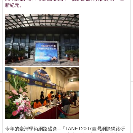
訊
新紀元。
訂
閱/
取
消
網
站
導
覽
最
新
消
息
關
於
我
們
出
今年的臺灣學術網路盛會─「TANET2007臺灣網際網路研
版