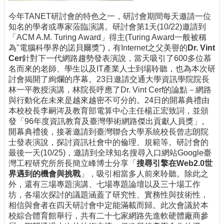
今年TANET研討會的特色之一，研討會期間每天邀請一位
知名的學者或專家蒞臨演講。研討會第1天(10/22)邀請到
「ACM A.M. Turing Award」得主(Turing Award一般被稱
為"電腦科學界的諾貝爾獎")，有Internet之父美譽的
Dr. Vint
Cer
針對下一代網路趨勢發表演說，當天吸引了600多位慕
名而來的老師、學生以及IT產業人士到場聆聽，也為本次研
討會揭開了絢爛的序幕。23日邀請交通大學資訊學院院長
林一平教授演講，林院長呼應了Dr. Vint Cerf的論點－網路
與行動化在未來是越來越密不可分的。24日的開幕典禮由
本校校長李嗣涔及教育部電算中心主任楊正宏致詞，並頒
發「96年度資訊教育及臺灣學術網路傑出貢獻人員獎」。
開幕典禮後，接著邀請到臺灣聯合大學系統校長曾志朗院
士發表演說，探討資訊社會中的倫理、規範等。研討會的
最後一天(10/25)，邀請到全球知名搜尋入口網站Google臺
灣工程研究所所長簡立峰博士分享「
搜尋引擎在Web2.0世
界遇到的機會與挑戰
」，吸引相當多人前來聆聽。除此之
外，還有三場專題演講、七場專題論壇以及三十場工作
坊，各場次探討的議題涵蓋了研究性、實務性與技術性，
相信與會者在四天研討會中定能滿載而歸。此次會議於本
校綜合體育館舉行，共有二十七家網路先進軟硬體廠商參