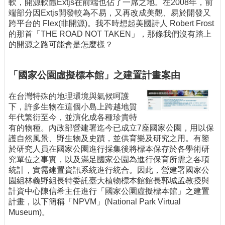
軟，開源軟體Extjs在前端也佔了一席之地。在2008年，前
端部分因Extjs開發較為不易，又再改成美觀、易於開發又
跨平台的 Flex(非開源)。我不時想起美國詩人 Robert Frost
的那首「THE ROAD NOT TAKEN」，那條我們沒有踏上
的開源之路可能會是怎麼樣？
「國家公園虛擬標本館」之建置計畫案由
在台灣特殊的地理環境與氣候呵護
下，許多生物在這個小島上跨越地質
年代繁衍至今，並演化成各種珍貴特
有的物種。內政部營建署迄今已成立7座國家公園，用以保
護自然風景、野生物及史蹟，並供育樂及研究之用。有鑒
於研究人員在國家公園進行採集後將標本保存於各學術研
究單位之事實，以及滿足國家公園為進行保育所需之各項
統計，實需建置資訊系統進行統合。因此，營建署國家公
園組林義野組長特委託臺大植物標本館館長郭城孟教授與
計資中心陳信希主任進行「國家公園虛擬標本館」之建置
計畫，以下簡稱「NPVM」(National Park Virtual
Museum)。