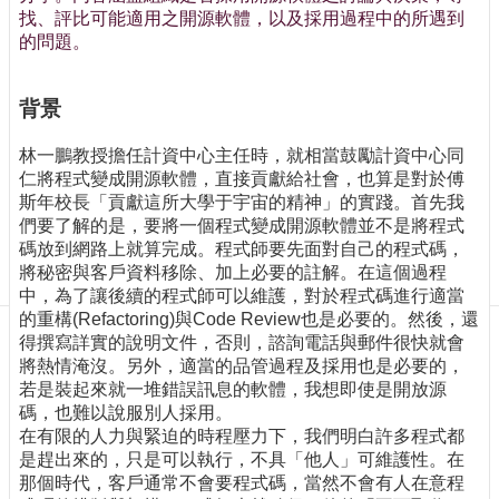
訊
找、評比可能適用之開源軟體，以及採用過程中的所遇到
訂
的問題。
閱/
取
消
背景
網
林一鵬教授擔任計資中心主任時，就相當鼓勵計資中心同
站
仁將程式變成開源軟體，直接貢獻給社會，也算是對於傅
導
斯年校長「貢獻這所大學于宇宙的精神」的實踐。首先我
覽
們要了解的是，要將一個程式變成開源軟體並不是將程式
碼放到網路上就算完成。程式師要先面對自己的程式碼，
最
將秘密與客戶資料移除、加上必要的註解。在這個過程
新
中，為了讓後續的程式師可以維護，對於程式碼進行適當
消
的重構(Refactoring)與Code Review也是必要的。然後，還
息
得撰寫詳實的說明文件，否則，諮詢電話與郵件很快就會
關
將熱情淹沒。另外，適當的品管過程及採用也是必要的，
於
若是裝起來就一堆錯誤訊息的軟體，我想即使是開放源
我
碼，也難以說服別人採用。
們
在有限的人力與緊迫的時程壓力下，我們明白許多程式都
是趕出來的，只是可以執行，不具「他人」可維護性。在
出
那個時代，客戶通常不會要程式碼，當然不會有人在意程
版