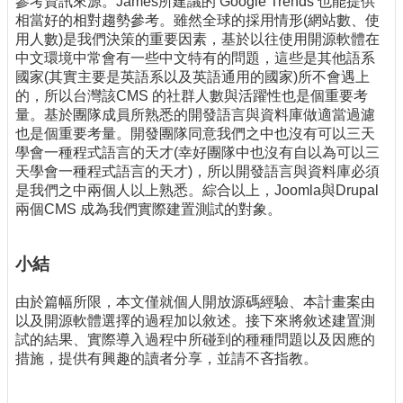
參考資訊來源。James所建議的 Google Trends 也能提供
相當好的相對趨勢參考。雖然全球的採用情形(網站數、使
用人數)是我們決策的重要因素，基於以往使用開源軟體在
中文環境中常會有一些中文特有的問題，這些是其他語系
國家(其實主要是英語系以及英語通用的國家)所不會遇上
的，所以台灣該CMS 的社群人數與活躍性也是個重要考
量。基於團隊成員所熟悉的開發語言與資料庫做適當過濾
也是個重要考量。開發團隊同意我們之中也沒有可以三天
學會一種程式語言的天才(幸好團隊中也沒有自以為可以三
天學會一種程式語言的天才)，所以開發語言與資料庫必須
是我們之中兩個人以上熟悉。綜合以上，Joomla與Drupal
兩個CMS 成為我們實際建置測試的對象。
小結
由於篇幅所限，本文僅就個人開放源碼經驗、本計畫案由
以及開源軟體選擇的過程加以敘述。接下來將敘述建置測
試的結果、實際導入過程中所碰到的種種問題以及因應的
措施，提供有興趣的讀者分享，並請不吝指教。