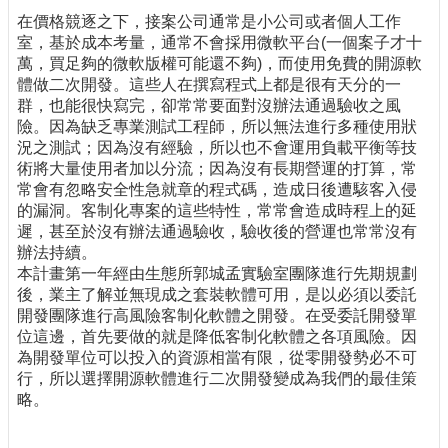
在價格競逐之下，接案公司通常是小公司或者個人工作
室，基於成本考量，通常不會採用微軟平台(一個案子才十
萬，買足夠的微軟版權可能還不夠)，而使用免費的開源軟
體做二次開發。這些人在撰寫程式上都是很有天分的一
群，也能很快寫完，卻常常要面對沒辦法通過驗收之風
險。因為缺乏專業測試工程師，所以無法進行多種使用狀
況之測試；因為沒有經驗，所以也不會運用負載平衡等技
術將大量使用者加以分流；因為沒有長期營運的打算，常
常會有忽略安全性急就章的程式碼，造成日後遭駭客入侵
的漏洞。客制化專案的這些特性，常常會造成時程上的延
遲，甚至於沒有辦法通過驗收，驗收後的營運也常常沒有
辦法持續。
本計畫第一年經由生態所郭城孟實驗室團隊進行先期規劃
後，業主了解並無現成之套裝軟體可用，是以必須以委託
開發團隊進行高風險客制化軟體之開發。在受委託開發單
位這邊，首先要做的就是降低客制化軟體之各項風險。因
為開發單位可以投入的資源相當有限，從零開發勢必不可
行，所以選擇開源軟體進行二次開發變成為我們的最佳策
略。