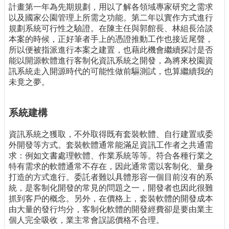
計畫第一年為先期規劃，用以了解各領域專家研究之需求
以及國家公園管理上所需之功能。第二年以實作方式進行
規劃系統可行性之驗證。在陳主任與郭館長、林組長洽談
本案的時候，正好筆者手上的憑證推動工作也接近尾聲，
所以便被指派進行本案之建置，也藉此機會繼續探討是否
能以開源軟體進行客制化資訊系統之開發，為將來校園資
訊系統走入開源時代的可能性做前驅測試，也算繼續我的
未竟之夢。
系統建構
資訊系統之獲取，不外取得既有套裝軟體、自行建置或委
外開發等方式。套裝軟體通常能滿足資訊工作者之共通需
求：例如文書處理軟體、作業系統等等。符合各種行業之
特有需求的軟體通常不存在，因此通常需以客制化、量身
打造的方式進行。委託者難以具體形容一個目前沒有的系
統，是客制化開發的常見的問題之一，開發者也因此很難
抓到客戶的概念。另外，在價格上，套裝軟體的開發成本
由大量的發行均分，客制化軟體的開發經費卻是要由業主
個人完全吸收，業主常會誤認價格不合理。