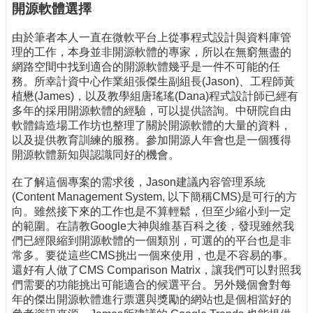
開源軟體選擇
由於筆者本人一直在微軟平台上從事程式設計與資料庫管
理的工作，本身並非開源軟體的專家，所以在無窮無盡的
網路空間中找到適合的開源軟體幾乎是一件不可能的任
務。所幸計資中心作業組張傑生副組長(Jason)、工程師黃
植懋(James)，以及教學組唐瑤瑤(Dana)程式設計師已經有
多年的採用開源軟體的經驗，可以提供諮詢。中研院自由
軟體鑄造場工作坊也整理了關於開源軟體的大量的資料，
以及提供教育訓練的服務。參加開源人年會也是一個獲得
開源軟體新知與認識同好的機會。
在了解這個專案的需求後，Jason建議內容管理系統
(Content Management System, 以下簡稱CMS)是可行的方
向。雖然接下來的工作也是不算輕鬆，但至少縮小到一定
的範圍。在請教Google大神與維基百科之後，發現雖然我
們已經限縮到開源軟體的一個類別，可選的的平台也是非
常多。要從這些CMS挑出一個來使用，也是不容易的事。
還好有人做了CMS Comparison Matrix，讓我們可以對照我
們需要的功能挑出可能適合的候選平台。另外幾個會對每
年的傑出開源軟體進行票選與獎勵的網站也是個相當好的