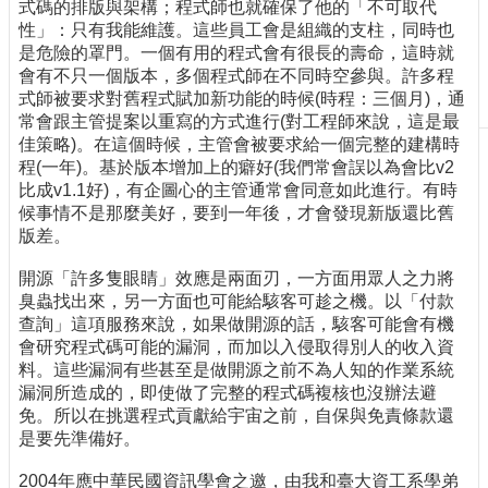
式碼的排版與架構；程式師也就確保了他的「不可取代
刊
性」：只有我能維護。這些員工會是組織的支柱，同時也
物
是危險的罩門。一個有用的程式會有很長的壽命，這時就
會有不只一個版本，多個程式師在不同時空參與。許多程
校
式師被要求對舊程式賦加新功能的時候(時程：三個月)，通
務
常會跟主管提案以重寫的方式進行(對工程師來說，這是最
服
佳策略)。在這個時候，主管會被要求給一個完整的建構時
務
程(一年)。基於版本增加上的癖好(我們常會誤以為會比v2
比成v1.1好)，有企圖心的主管通常會同意如此進行。有時
專
候事情不是那麼美好，要到一年後，才會發現新版還比舊
題
版差。
報
導
開源「許多隻眼睛」效應是兩面刃，一方面用眾人之力將
臭蟲找出來，另一方面也可能給駭客可趁之機。以「付款
技
查詢」這項服務來說，如果做開源的話，駭客可能會有機
術
會研究程式碼可能的漏洞，而加以入侵取得別人的收入資
論
料。這些漏洞有些甚至是做開源之前不為人知的作業系統
壇
漏洞所造成的，即使做了完整的程式碼複核也沒辦法避
免。所以在挑選程式貢獻給宇宙之前，自保與免責條款還
產
是要先準備好。
業
專
2004年應中華民國資訊學會之邀，由我和臺大資工系學弟
欄