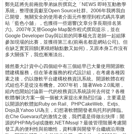
鄭先廷將先前兩批學弟妹所撰寫之「NEWS 即時互動教學
系統」整理後貢獻至Open Source社群。2006年我將我自
己開發、無關安全的使用者介面元件整理到程式碼共享網
站「藍色小舖」，也獲得一些迴響(文章分享長期排名第
六)。2007年又替Google Map製作程式撰寫提示，並在
Google Developer Day與以前的同事楊允言老師一起組隊
參加現場的比賽，並獲得第三名(前兩名都是網站公司)。但
在缺乏實質回饋(累積經驗點數又如何)，又跟本身工作沒有
多大關係下，我也漸漸淡出。
雖然臺大計資中心四個組中有三個組早已大量使用開源軟
體建構服務，但在筆者服務的程式設計組，在考慮各種因
素之後，仍以微軟平台建構校務資訊系統。開源軟體在程
式組也不是從沒有機會。2007年初，隨著Web 2.0風潮，
組內也開始討論新一代的校務資訊系統該何去何從？各種
軟體/解決方案一個一個被大家提出來熱烈討論，主要還是
以開源的軟體如Ruby on Rail、PHPCakeWeb、Extjs、
Dojo及Yahoo UI為主，幻想著軟體開發者烏托邦的降臨。
在Che Guevara式的激情之後，我們還是得做出抉擇：開
源的PHP/MySql或微軟.NET/Mssql？最後管理階層考慮開
發工具的便利性與前瞻性，資料庫與開發平台繼續沿用微