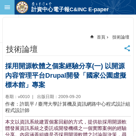
跳到主要內容區塊
計資中心電子報C&INC E-paper
進
階
搜
尋
首頁
技術論壇
回
技術論壇
首
頁
臺
採用開源軟體之個案經驗分享(一) 以開源
大
內容管理平台Drupal開發「國家公園虛擬
首
頁
標本館」專案
計
卷期：v0010
出版日期：2009-09-20
中
首
作者：許凱平 / 臺灣大學計算機及資訊網路中心程式設計組
頁
程式設計師
聯
本文以資訊系統建置個案回顧的方式，提供欲採用開源軟
絡
體發展資訊系統之委託或開發機構之一個實際案例的經驗
資
分享。內容涵蓋組織是否採用開源軟體之討論與決策，尋