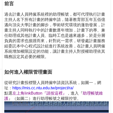
訊
前言
訂
閱/
過去計畫人員聘僱系統裡的助理帳號，都可代理執行計畫
取
主持人名下所有計畫的聘僱申請，隨著教育部五年五佰億
消
邁向頂尖大學計畫的腳步，學術研究環境的蓬勃發展，計
畫主持人同時執行中的計畫數逐年增加，計畫下的專、兼
網
任助理或其他計畫人員、臨時工也是越來越多，於是分層
站
負責的需求也接踵而來，針對此一需求，研發處計畫服務
導
組委託本中心程式設計組進行系統改善，在計畫人員聘僱
覽
系統增加權限設定的功能，讓計畫主持人對授權助理依其
最
職務設定其必要的權限。
新
消
如何進入權限管理畫面
息
關
從研究計畫投標暨人員聘僱申請資訊系統，如圖一，網
於
址：
https://mis.cc.ntu.edu.tw/project/ra/
我
點選
左上角linkButton『請按這裡』
，進入『
助理帳號維
們
護
』（如圖二）進行助理帳號之權限控管。
出
版