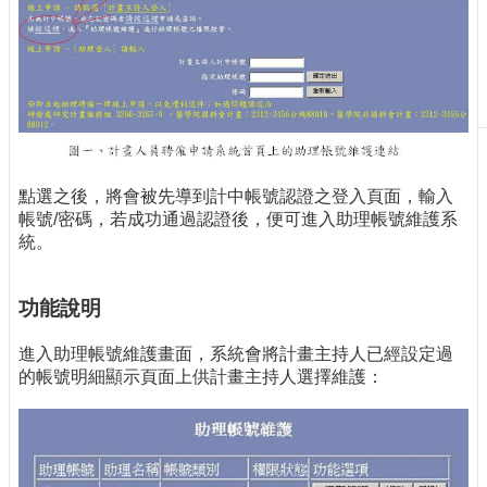
刊
物
校
務
服
務
專
點選之後，將會被先導到計中帳號認證之登入頁面，輸入
題
帳號/密碼，若成功通過認證後，便可進入助理帳號維護系
報
統。
導
功能說明
技
術
論
進入助理帳號維護畫面，系統會將計畫主持人已經設定過
壇
的帳號明細顯示頁面上供計畫主持人選擇維護：
產
業
專
欄