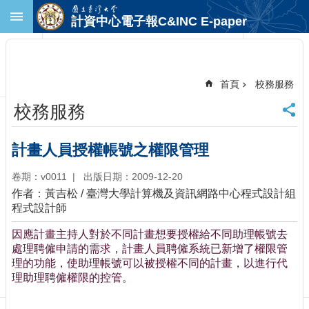
跳到主要內容區塊
計資中心電子報C&INC E-paper
進
階
搜
尋
首頁
校務服務
回
校務服務
首
頁
臺
計畫人員授權帳號之權限管理
大
首
卷期：v0011
出版日期：2009-12-20
頁
作者：黃吉松 / 臺灣大學計算機及資訊網路中心程式設計組
計
程式設計師
中
因應計畫主持人對於不同計畫想要授權給不同助理帳號去
首
處理聘僱申請的需求，計畫人員聘僱系統已新增了權限管
頁
理的功能，使助理帳號可以被授權不同的計畫，以進行代
聯
理助理聘僱權限的控管。
絡
資