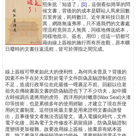
訊
熙朱批「知道了」
[1]
，這個看似簡單的問
訂
候文書，背後的的成本是驛站人馬來回數
閱/
百里奔波，耗時數日。近年來科技日新月
取
異，網路無遠弗界，只不過我們的文書處
消
理流程竟與古人無異，同樣地傳送紙本，
同樣地批示、簽名、用印；但這一切都可
網
藉由線上簽核的施行而有所改觀，原本曠
站
日廢時的文書往返流程，皆可於彈指之間完成。
導
覽
最
線上簽核可帶來如此大的便利性，為何尚未普及？背後的
新
因素不外乎在於大眾對於電子文件防偽及驗證制度的信任
消
不足，造成行政單位在此最後一哩裹足不前。回顧以往老
息
祖先在傳統書面文書的防偽驗證也下了不少功夫，如中國
古時候調兵遣將用的虎符、西洋用的封蠟章(Wax Seal)火漆
關
印等技術，也是累積多年的使用經驗，才建立了現在所使
於
用的文書制度。這些技術最主要是用來證明文書由誰發
我
出，且事後發文者無法否認發文。邁入電腦化時代，文件
們
電子化後，因為電子文件修改不易留痕跡，防偽及驗證制
度變得更加複雜。故要改用線上簽核，捨棄原有紙本簽
出
章，除了要滿足傳統驗證的功能外，還要能驗證電子文件
版