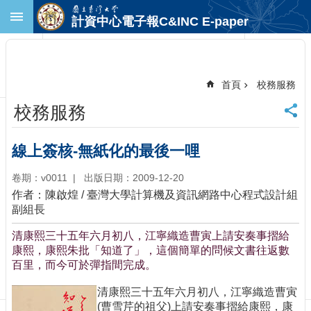
跳到主要內容區塊
計資中心電子報C&INC E-paper
進
階
搜
尋
首頁
校務服務
回
校務服務
首
頁
臺
線上簽核-無紙化的最後一哩
大
首
卷期：v0011
出版日期：2009-12-20
頁
作者：陳啟煌 / 臺灣大學計算機及資訊網路中心程式設計組
計
副組長
中
清康熙三十五年六月初八，江寧織造曹寅上請安奏事摺給
首
康熙，康熙朱批「知道了」，這個簡單的問候文書往返數
頁
百里，而今可於彈指間完成。
聯
絡
清康熙三十五年六月初八，江寧織造曹寅
資
(曹雪芹的祖父)上請安奏事摺給康熙，康