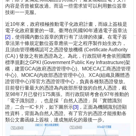
內容是否曾被竄改過。而這一些需求皆可以利用數位簽章
刊
技術一一克服。
物
近10年來，政府積極推動電子化政府計畫，而線上簽核是
校
電子化政府重要的一環。臺灣在民國90年通過電子簽章法
務
[2]
，使得國內數位簽章的實行有了法律的依據。在電子簽
服
章法第十條規定數位簽章應依一定之程序製作始生效力，
務
且須由管理機構認可之憑證發放機構 (Certificate Authority
專
(CA) ) 發放之有效憑證為之。為此，行政院研考會依照國際
題
標準規劃之GPKI (Government Public Key Infrastructure)架
報
構，建置GCA(政府憑證管理中心)、MOECA(工商憑證管理
導
中心)、MOICA(內政部憑證管理中心)、XCA(組織及團體憑
證管理中心)等官方憑證管理中心，負責各種類憑證發放。
技
目前發行量最大的憑證為內政部所發放的自然人憑證，截
術
至98年7月已發行175萬張。而行政院研考會在97年推動的
論
「電子識別證」，也是採「自然人憑證」與「實體識別
壇
證」二合一IC卡片，如下圖所示
[3]
，正面為機關識別證顯
性資料，背面為自然人憑證。有了官方的憑證才能推動各
產
類公文書函線上簽核，達成無紙化的最後一步。
業
專
欄