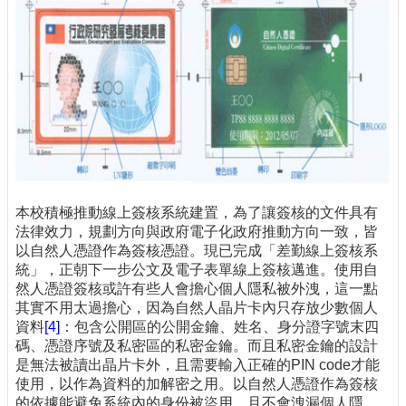
本校積極推動線上簽核系統建置，為了讓簽核的文件具有
法律效力，規劃方向與政府電子化政府推動方向一致，皆
以自然人憑證作為簽核憑證。現已完成「差勤線上簽核系
統」，正朝下一步公文及電子表單線上簽核邁進。使用自
然人憑證簽核或許有些人會擔心個人隱私被外洩，這一點
其實不用太過擔心，因為自然人晶片卡內只存放少數個人
資料
[4]
：包含公開區的公開金鑰、姓名、身分證字號末四
碼、憑證序號及私密區的私密金鑰。而且私密金鑰的設計
是無法被讀出晶片卡外，且需要輸入正確的PIN code才能
使用，以作為資料的加解密之用。以自然人憑證作為簽核
的依據能避免系統內的身份被盜用，且不會洩漏個人隱