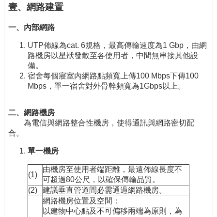
訊
壹、網路建置
訂
閱/
一、內部網路
取
UTP佈線為cat. 6規格，最高傳輸速度為1 Gbp，由網
消
路機房以星狀發散至各使用者，中間無串接其他設
網
備。
站
宿舍每個寢室內網路點頻寬上傳100 Mbps下傳100
導
Mbps，單一宿舍對外骨幹頻寬為1Gbps以上。
覽
最
二、網路機房
新
為電信與網路整合性機房，使得通訊與網路密切配
消
合。
息
單一機房
關
於
由機房至使用者端距離，最遠佈線長度不
(1)
我
可超過80公尺，以確保傳輸品質。
們
(2)
建議垂直管道間必需通過網路機房。
網路機房位置及空間：
出
以建物中心點及不可偏移兩端為原則，為
版