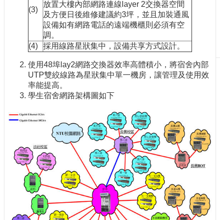
放置大樓內部網路連線layer 2交換器空間
(3)
刊
及方便日後維修建議約3坪，並且加裝通風
物
設備如有網路電話的遠端機櫃則必須有空
調。
校
(4)
採用線路星狀集中，設備共享方式設計。
務
服
使用48埠lay2網路交換器效率高體積小，將宿舍內部
務
UTP雙絞線路為星狀集中單一機房，讓管理及使用效
率能提高。
專
學生宿舍網路架構圖如下
題
報
導
技
術
論
壇
產
業
專
欄