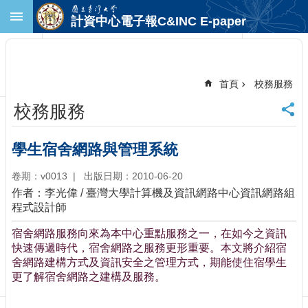
跳到主要內容區塊
計資中心電子報C&INC E-paper
進
階
搜
尋
首頁
校務服務
回
校務服務
首
頁
臺
學生宿舍網路與管理系統
大
首
卷期：v0013
出版日期：2010-06-20
頁
作者：李光偉 / 臺灣大學計算機及資訊網路中心資訊網路組
計
程式設計師
中
宿舍網路服務向來為本中心重點服務之一，在如今之資訊
首
快速傳遞時代，宿舍網路之服務更形重要。本文將介紹宿
頁
舍網路建構方式及資訊安全之管理方式，期能使住宿學生
聯
更了解宿舍網路之建構及服務。
絡
資