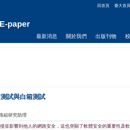
回首頁
臺大首
-paper
最新消息
關於我們
出版刊物
箱測試與白箱測試
網路組研究助理
侵並影響到他人的網路安全，這也突顯了軟體安全的重要性及軟