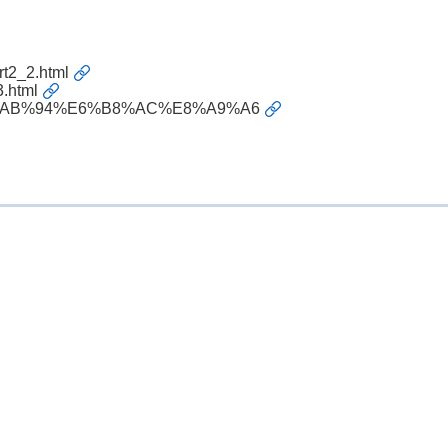
rt2_2.html
.html
9F%E9%AB%94%E6%B8%AC%E8%A9%A6