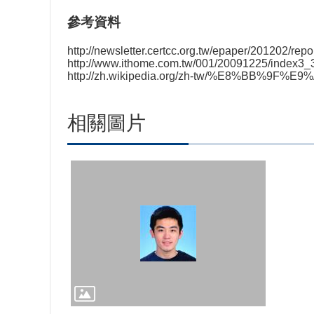
參考資料
http://newsletter.certcc.org.tw/epaper/201202/repo
http://www.ithome.com.tw/001/20091225/index3_3
http://zh.wikipedia.org/zh-tw/%E8%BB%
相關圖片