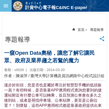
跳到主要內容區塊
計資中心電子報C&INC E-paper
進
階
搜
尋
首頁
專題報導
回
專題報導
首
頁
臺
一窺Open Data奧秘，讓您了解它讓民
大
眾、政府及業界趨之若鶩的魔力
首
頁
卷期：v0028
出版日期：2014-03-20
計
作者：陳淑萍 / 臺灣大學計算機及資訊網路中心程式設計組
中
首
漫步於街頭，您是否也是屬於專注於智慧型手機的低頭族
頁
一員？有些時候，是否靠著APP應用程式查詢您要到的捷
聯
運站附近有什麼公車可以轉乘，並且預測公車會在多久之
絡
後到站，或者是尋找停車場、公車站牌，甚至是公廁位
資
置？！別懷疑，這些APP應用程式都是靠著政府提供出來