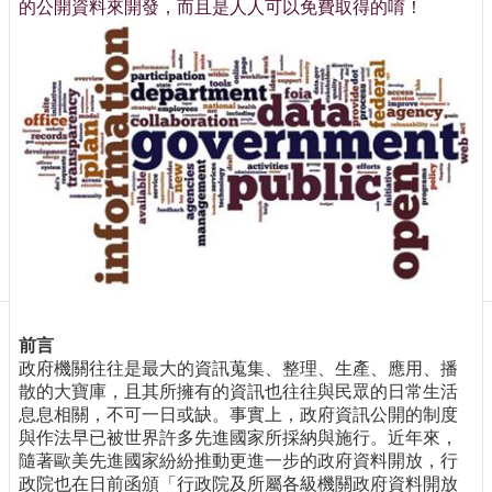
訊
的公開資料來開發，而且是人人可以免費取得的唷！
訂
閱/
取
消
網
站
導
覽
最
新
消
息
前言
關
政府機關往往是最大的資訊蒐集、整理、生產、應用、播
於
散的大寶庫，且其所擁有的資訊也往往與民眾的日常生活
我
息息相關，不可一日或缺。事實上，政府資訊公開的制度
們
與作法早已被世界許多先進國家所採納與施行。近年來，
隨著歐美先進國家紛紛推動更進一步的政府資料開放，行
出
政院也在日前函頒「行政院及所屬各級機關政府資料開放
版