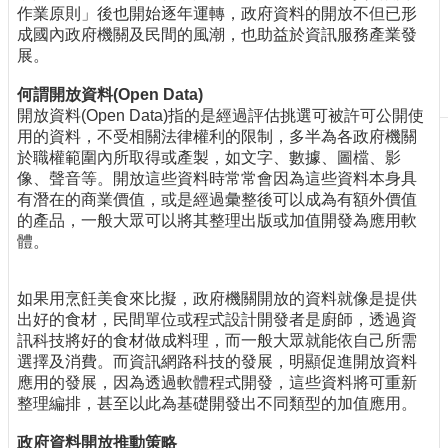
作業原則」後也開始逐年運轉，政府資料的開放不但已形
刊
成國內政府機關及民間的風潮，也助益於資訊服務產業發
物
展。
校
何謂開放資料(Open Data)
務
開放資料(Open Data)指的是經過評估挑選可被許可公開使
服
用的資料，不受相關法律權利的限制，多半為各政府機關
務
於職權範圍內所取得或產製，如文字、數據、圖檔、影
像、聲音等。開放這些資料時常常會因為這些資料本身具
專
有潛在的商業價值，或是經過彙整後可以成為有額外價值
題
的產品，一般大眾可以將其整理出版或加值開發為應用軟
報
體。
導
技
如果用烹飪美食來比擬，政府機關開放的資料就像是提供
術
出好的食材，民間單位或程式設計開發者是廚師，透過資
論
訊科技將好的食材做成料理，而一般大眾就能依自己所需
壇
選擇及消費。而資訊網路科技的發展，明顯促進開放資料
產
應用的發展，因為透過軟體程式開發，這些資料將可重新
業
整理編排，甚至以此為基礎開發出不同類型的加值應用。
專
政府資料開放推動策略
欄