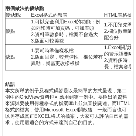
兩個做法的優缺點
優缺點;
Excel格式的報表
HTML表格標
1.可以完全利用Excel的功能：例
1.不用預先準
如列印時可加頁碼，可加表頭
優點
2.欄位數量隨
2.資料筆數多時，檔案不會過大
配合好
3.版面可較美觀
1.Excel開
1.要耗時準備樣板檔
的警示語要略
缺點
2.版面固定，較無彈性，欄位若有
2.資料多時，
異動，就需更改樣板檔
長，檔案容易
結語
本文所舉的例子及程式碼皆是以最簡單的方式呈現，第二
例中的GridView資料也可應用到第一例中。要匯出的資料
來源與要使用何種格式的檔案匯出並無直接關連。而HTML
格式的檔案，使用Microsoft Excel開啟後，一般而言也可
以另存成真正EXCEL格式的檔案，大家可以評估自己的需
求，使用最適合的方式來達到自己的目的。