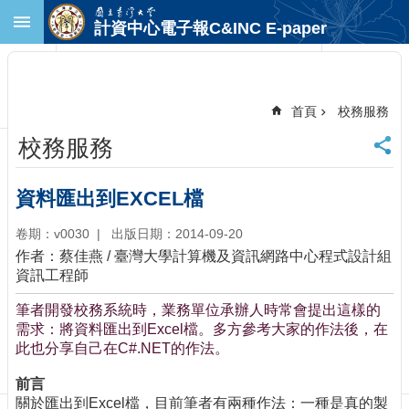
跳到主要內容區塊
計資中心電子報C&INC E-paper
進
階
搜
尋
首頁
校務服務
回
校務服務
首
頁
臺
資料匯出到EXCEL檔
大
首
卷期：v0030
出版日期：2014-09-20
頁
作者：蔡佳燕 / 臺灣大學計算機及資訊網路中心程式設計組
計
資訊工程師
中
筆者開發校務系統時，業務單位承辦人時常會提出這樣的
首
需求：將資料匯出到Excel檔。多方參考大家的作法後，在
頁
此也分享自己在C#.NET的作法。
聯
絡
前言
資
關於匯出到Excel檔，目前筆者有兩種作法：一種是真的製