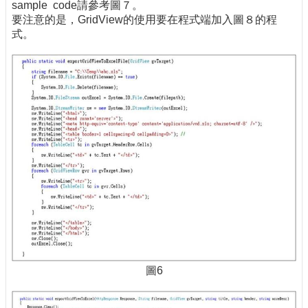
sample code請參考圖７。
要注意的是，GridView的使用要在程式端加入圖８的程
式。
圖6