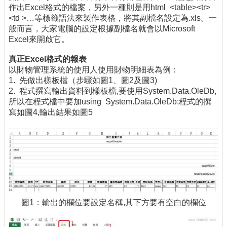
訊
作出Excel格式的檔案，另外一種則是用html <table><tr>
訂
<td >…等標籤語法來製作表格，將其副檔名設定為.xls。一
閱/
般而言，大家電腦的設定根據副檔名就會以Microsoft
取
Excel來開啟它。
消
真正Excel格式的報表
網
以財物管理系統的使用人使用財物明細表為例：
站
1. 先做出樣板檔（步驟如圖1、圖2及圖3)
導
2. 程式撰寫輸出資料到樣板檔,要使用System.Data.OleDb,
覽
所以在程式檔中要加using System.Data.OleDb;程式的撰
寫如圖4,輸出結果如圖5
最
新
消
息
關
於
我
們
圖1：輸出的欄位要設定名稱,其下方要有空白的欄位
出
版