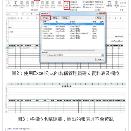
刊
物
校
務
服
務
專
題
報
導
圖2：使用Excel公式的名稱管理員建立資料表及欄位
技
術
論
壇
產
業
圖3：將欄位名稱隱藏，輸出的報表才不會紊亂
專
欄