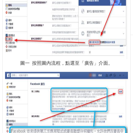
刊
物
校
務
服
務
專
題
圖一 按照圖內流程，點選至「廣告」介面。
報
導
技
術
論
壇
產
業
專
欄