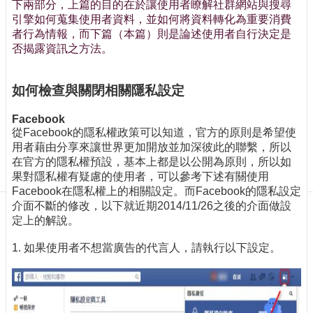
訊
下兩部分，上篇的目的在於讓使用者瞭解社群網站與搜尋
引擎如何蒐集使用者資料，並如何將資料轉化為重要消費
訂
者行為情報，而下篇（本篇）則是論述使用者自行決定是
閱/
否揭露資訊之方法。
取
消
網
如何檢查與關閉相關隱私設定
站
導
Facebook
覽
從Facebook的隱私權政策可以知道，官方的原則是希望使
用者藉由分享來讓世界更加開放並加深彼此的聯繫，所以
最
在官方的隱私權預設，基本上都是以公開為原則，所以如
新
果對隱私權有疑慮的使用者，可以參考下述有關使用
消
Facebook在隱私權上的相關設定。而Facebook的隱私設定
息
介面不斷的修改，以下就近期2014/11/26之後的介面做設
定上的解說。
關
於
1. 如果使用者不想當廣告的代言人，請執行以下設定。
我
們
出
版