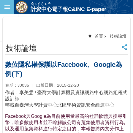
跳到主要內容區塊
計資中心電子報C&INC E-paper
進
階
搜
尋
首頁
技術論壇
回
技術論壇
首
頁
臺
數位隱私權保護以Facebook、Google為
大
例(下)
首
頁
卷期：v0035
出版日期：2015-12-20
計
作者：李美雯 / 臺灣大學計算機及資訊網路中心網路組程式
中
設計師
首
轉載自臺灣大學計資中心北區學術資訊安全維運中心
頁
聯
Facebook與Google為目前使用量最高的社群軟體與搜尋引
絡
擎，唯多數使用者並不瞭解該公司有蒐集使用者資料行為,
資
以及運用蒐集資料進行特定之目的，本報告將內文分作上