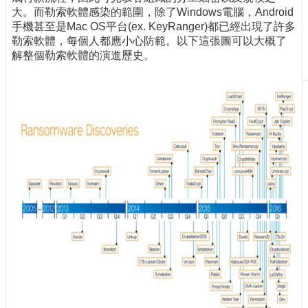
大。而勒索軟體感染的範圍，除了Windows電腦，Android
刊
手機甚至是Mac OS平台(ex. KeyRanger)都已經出現了許多
物
勒索軟體，每個人都應小心防範。以下這張圖可以大概了
校
解整個勒索軟體的演進歷史。
務
服
務
專
題
報
導
技
術
論
壇
產
業
專
欄