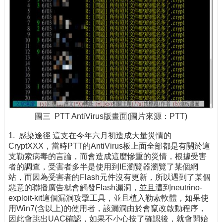
圖三 PTT AntiVirus版畫面(圖片來源：PTT)
1. 感染途徑 這支在今年六月初造成大量災情的
CryptXXX，當時PTT的AntiVirus板上面全部都是有關於這
支勒索病毒的言論，而會造成這麼慘重的災情，根據受害
者的調查，受害者多半是使用到IE瀏覽器瀏覽了某個網
站，而因為受害者的Flash元件沒有更新，所以遇到了某個
惡意的聯播廣告就會觸發Flash漏洞，並且遭到neutrino-
exploit-kit這個漏洞攻擊工具，並且植入勒索軟體，如果使
用Win7(含以上)的使用者，該漏洞由於會竄改啟動程序，
因此會跳出UAC確認，如果不小心按了確認後，就會開始