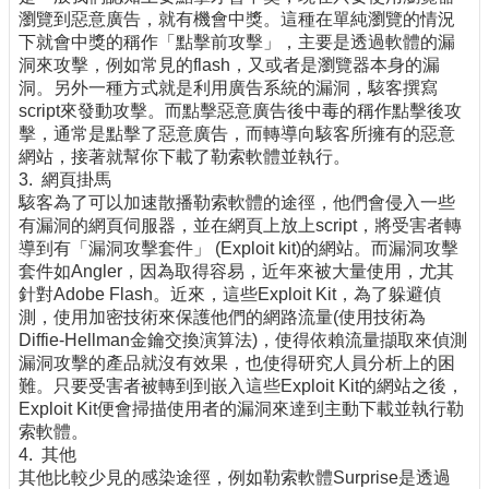
瀏覽到惡意廣告，就有機會中獎。這種在單純瀏覽的情況
下就會中獎的稱作「點擊前攻擊」，主要是透過軟體的漏
洞來攻擊，例如常見的flash，又或者是瀏覽器本身的漏
洞。另外一種方式就是利用廣告系統的漏洞，駭客撰寫
script來發動攻擊。而點擊惡意廣告後中毒的稱作點擊後攻
擊，通常是點擊了惡意廣告，而轉導向駭客所擁有的惡意
網站，接著就幫你下載了勒索軟體並執行。
3. 網頁掛馬
駭客為了可以加速散播勒索軟體的途徑，他們會侵入一些
有漏洞的網頁伺服器，並在網頁上放上script，將受害者轉
導到有「漏洞攻擊套件」 (Exploit kit)的網站。而漏洞攻擊
套件如Angler，因為取得容易，近年來被大量使用，尤其
針對Adobe Flash。近來，這些Exploit Kit，為了躲避偵
測，使用加密技術來保護他們的網路流量(使用技術為
Diffie-Hellman金鑰交換演算法)，使得依賴流量擷取來偵測
漏洞攻擊的產品就沒有效果，也使得研究人員分析上的困
難。只要受害者被轉到到嵌入這些Exploit Kit的網站之後，
Exploit Kit便會掃描使用者的漏洞來達到主動下載並執行勒
索軟體。
4. 其他
其他比較少見的感染途徑，例如勒索軟體Surprise是透過