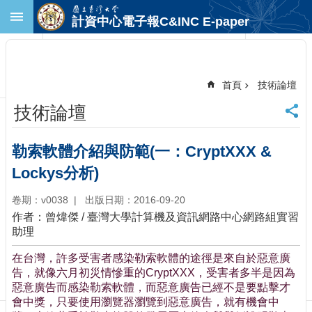
跳到主要內容區塊
計資中心電子報C&INC E-paper
進
階
搜
尋
首頁
技術論壇
回
技術論壇
首
頁
臺
勒索軟體介紹與防範(一：CryptXXX &
大
Lockys分析)
首
頁
卷期：v0038
出版日期：2016-09-20
計
作者：曾煒傑 / 臺灣大學計算機及資訊網路中心網路組實習
中
助理
首
頁
在台灣，許多受害者感染勒索軟體的途徑是來自於惡意廣
聯
告，就像六月初災情慘重的CryptXXX，受害者多半是因為
絡
惡意廣告而感染勒索軟體，而惡意廣告已經不是要點擊才
資
會中獎，只要使用瀏覽器瀏覽到惡意廣告，就有機會中