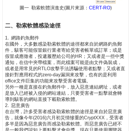
圖一 勒索軟體演進史(圖片來源：
CERT-RO
)
二、勒索軟體感染途徑
1. 網路釣魚郵件
在國外，大多數感染勒索軟體的途徑都來自於網路釣魚郵
件，駭客可能假冒銀行業者寄給受害者帳單或訂單；或是
假冒成應徵者，投遞履歷給公司的HR；又或者是一些中獎
通知，在信中夾帶檔案，而此檔案可能是由文件偽裝成，
或者是用常見的RTLO攻擊手法誘騙使用者點擊；又或者直
接針對應用程式的zero-day漏洞來攻擊，也有的是利用
office文件巨集的功能來攻擊受害者電腦。
另外一種是直接在釣魚郵件中，放入惡意連結網址，或者
是放入已經被入侵的網站連結，只要受害者一點擊就會轉
導到駭客的網站直接下載勒索軟體。
2. 惡意廣告
在台灣，許多受害者感染勒索軟體的途徑是來自於惡意廣
告，就像今年(2016)六月初災情慘重的CryptXXX，受害者
多半是因為惡意廣告而感染勒索軟體。而惡意廣告已經不
是一般我們認知上要點擊才會中獎，現在只要使用瀏覽器