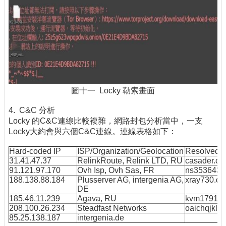
圖十一 Locky 勒索畫面
4. C&C 分析
Locky 的C&C連線比較複雜，網路封包分析當中，一支
Locky大約會與六個C&C連線。連線表格如下：
Hard-coded IP
ISP/Organization/Geolocation
Resolved I
31.41.47.37
RelinkRoute, Relink LTD, RU
casader.ce
91.121.97.170
Ovh Isp, Ovh Sas, FR
ns353643.i
188.138.88.184
Plusserver AG, intergenia AG,
xray730.de
DE
185.46.11.239
Agava, RU
kvm17915.
208.100.26.234
Steadfast Networks
oaichqjklef
85.25.138.187
intergenia.de