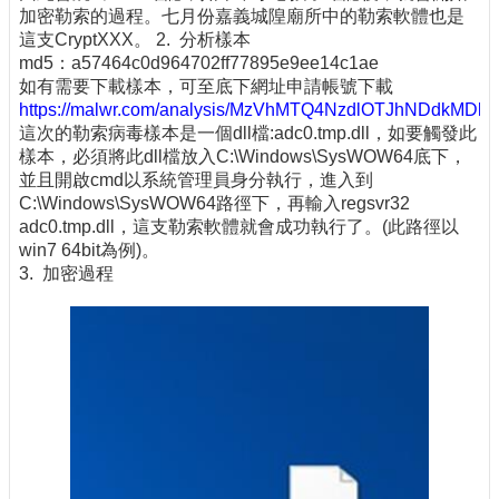
加密勒索的過程。七月份嘉義城隍廟所中的勒索軟體也是
這支CryptXXX。 2. 分析樣本
md5：a57464c0d964702ff77895e9ee14c1ae
如有需要下載樣本，可至底下網址申請帳號下載
https://malwr.com/analysis/MzVhMTQ4NzdlOTJhNDdkMDl
這次的勒索病毒樣本是一個dll檔:adc0.tmp.dll，如要觸發此
樣本，必須將此dll檔放入C:\Windows\SysWOW64底下，
並且開啟cmd以系統管理員身分執行，進入到
C:\Windows\SysWOW64路徑下，再輸入regsvr32
adc0.tmp.dll，這支勒索軟體就會成功執行了。(此路徑以
win7 64bit為例)。
3. 加密過程