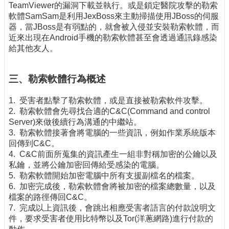
TeamViewer的漏洞下載並執行。或是鎖定醫院攻擊的勒索
軟體SamSam是利用JexBoss來主動掃描使用JBoss的伺服
器，當JBoss是有弱點的，就會被入侵並安裝勒索軟體，而
近來出現在Android手機的勒索軟體甚至會透過通訊錄感染
給其他友人。
三、勒索軟體行為概述
1. 受害者點擊了勒索軟體，或是直接被勒索軟件攻擊。
2. 勒索軟體會先尋找合適的C&C(Command and control
Server)來做後續行為溝通的中繼站。
3. 勒索軟體接著會將電腦的一些資訊，例如作業系統版本
回傳到C&C。
4. C&C前面所蒐集的資訊產生一組非對稱加密的公鑰以及
私鑰，並將公鑰加密回傳給受感染的電腦。
5. 勒索軟體開始加密電腦中所有支援副檔名的檔案。
6. 加密完成後，勒索軟體會將被加密的檔案總數量，以及
檔案的路徑傳回C&C。
7. 完成以上資訊後，會跳出相應受害者語言的付款說明文
件，要求受害者使用比特幣以及Tor(洋蔥網路)進行付款的