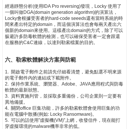
經過靜態分析(使用IDA Pro reversing)發現，Locky 使用了
一個叫做DGA(domain generation algorithm)的演算法，
Locky會根據受害者的hard-code seeeds還有當時系統的時
間來產出特定的domain，而這個演算法也會每兩天產出六
個新的domain來使用。這樣產出domain的方式，除了可以
躲避許多防毒軟體的檢測，也可以確保受害者一定會跟還
在服務的C&C連線，以達到勒索檔案的目的。
六、勒索軟體解決方案與防範
1. 開啟電子郵件之前請先仔細看清楚，避免點選不明來源
的電子郵件內的連結或下載附件。
2. 保持作業系統、瀏覽器、Adobe、JAVA應用程式與防毒
軟體的最新狀態。
3. 資料實施列管，並採取多重備份，公司企業則一定要有
異地備援。
4. 關閉office 巨集功能，許多的勒索軟體會使用巨集的功
能在電腦中散播(例如: Locky Ransomware)。
5. 可以的話使用”虛擬機(VM)”上網，收發信件，現在能打
穿虛擬環境的malware機率非常的低。