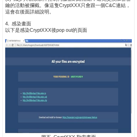
鑰的活動被攔截。像這隻CryptXXX只會跟一個C&C連結，
這會在後面詳細說明。
4. 感染畫面
以下是感染CryptXXX後pop out的頁面