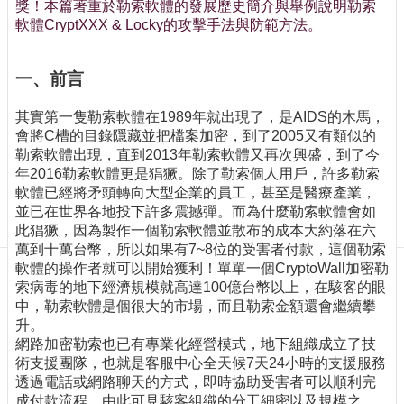
訊
獎！本篇著重於勒索軟體的發展歷史簡介與舉例說明勒索
軟體CryptXXX & Locky的攻擊手法與防範方法。
訂
閱/
取
一、前言
消
網
其實第一隻勒索軟體在1989年就出現了，是AIDS的木馬，
站
會將C槽的目錄隱藏並把檔案加密，到了2005又有類似的
導
勒索軟體出現，直到2013年勒索軟體又再次興盛，到了今
覽
年2016勒索軟體更是猖獗。除了勒索個人用戶，許多勒索
軟體已經將矛頭轉向大型企業的員工，甚至是醫療產業，
最
並已在世界各地投下許多震撼彈。而為什麼勒索軟體會如
新
此猖獗，因為製作一個勒索軟體並散布的成本大約落在六
消
萬到十萬台幣，所以如果有7~8位的受害者付款，這個勒索
息
軟體的操作者就可以開始獲利！單單一個CryptoWall加密勒
索病毒的地下經濟規模就高達100億台幣以上，在駭客的眼
關
中，勒索軟體是個很大的市場，而且勒索金額還會繼續攀
於
升。
我
網路加密勒索也已有專業化經營模式，地下組織成立了技
們
術支援團隊，也就是客服中心全天候7天24小時的支援服務
透過電話或網路聊天的方式，即時協助受害者可以順利完
出
成付款流程，由此可見駭客組織的分工細密以及規模之
版