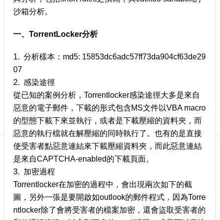
訊
沙箱分析。
訂
閱/
一、TorrentLocker分析
取
消
1. 分析樣本：md5: 15853dc6adc57ff73da904cf63de29
網
07
站
導
2. 感染途徑
覽
從已知的案例分析，Torrentlocker感染途徑大多是來自
惡意的電子郵件，下載的形式包含MS文件以VBA macro
最
的型態下載下來並執行，或者是下載壓縮的資料夾，而
新
消
惡意的執行檔就在解壓縮的同時執行了。也有的是直接
息
使受害者點惡意連結來下載壓縮資料夾，而此惡意連結
是來自CAPTCHA-enabled的下載頁面。
關
於
3. 加密過程
我
Torrentlocker在加密的過程中，會出現兩次如下的截
們
圖，另外一張是要開啟如outlook的郵件程式，因為Torre
出
ntlocker除了會將受害者的檔案加密，還會盜取受害者的
版