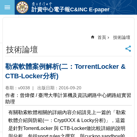
跳到主要內容區塊
計資中心電子報C&INC E-paper
進
階
搜
尋
首頁
技術論壇
回
技術論壇
首
頁
臺
勒索軟體案例解析(二：TorrentLocker &
大
CTB-Locker分析)
首
頁
卷期：v0038
出版日期：2016-09-20
計
作者：曾煒傑 / 臺灣大學計算機及資訊網路中心網路組實習
中
助理
首
頁
有關勒索軟體相關的詳細內容介紹請見上一篇的「勒索
聯
軟體介紹與防範(一：CryptXXX & Locky分析)」，這篇
絡
是針對TorrentLocker 與 CTB-Locker做比較詳細的說明
資
與分析，包括snort rules之撰寫，與cuckoo sandbox的