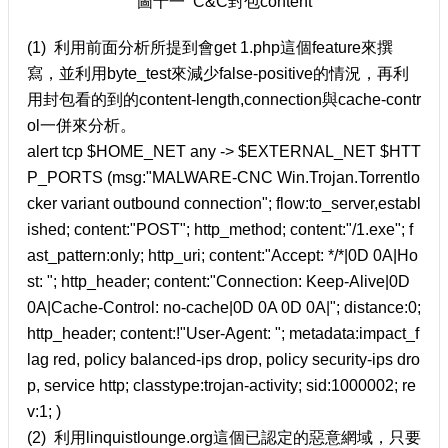
圖十一 C&C封包content
(1) 利用前面分析所提到會get 1.php這個feature來撰
寫，並利用byte_test來減少false-positive的情況，再利
用封包看的到的content-length,connection與cache-contr
ol一併來分析。
alert tcp $HOME_NET any -> $EXTERNAL_NET $HTT
P_PORTS (msg:"MALWARE-CNC Win.Trojan.Torrentlo
cker variant outbound connection"; flow:to_server,establ
ished; content:"POST"; http_method; content:"/1.exe"; f
ast_pattern:only; http_uri; content:"Accept: */*|0D 0A|Ho
st: "; http_header; content:"Connection: Keep-Alive|0D
0A|Cache-Control: no-cache|0D 0A 0D 0A|"; distance:0;
http_header; content:!"User-Agent: "; metadata:impact_f
lag red, policy balanced-ips drop, policy security-ips dro
p, service http; classtype:trojan-activity; sid:1000002; re
v:1; )
(2) 利用linquistlounge.org這個已認定的惡意網域，只要