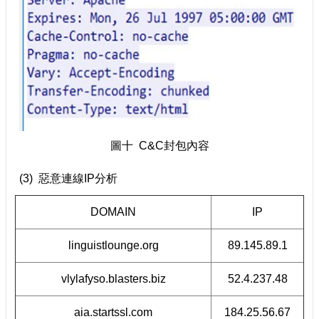
圖十 C&C封包內容
(3) 惡意連線IP分析
DOMAIN
IP
linguistlounge.org
89.145.89.1
vlylafyso.blasters.biz
52.4.237.48
aia.startssl.com
184.25.56.67