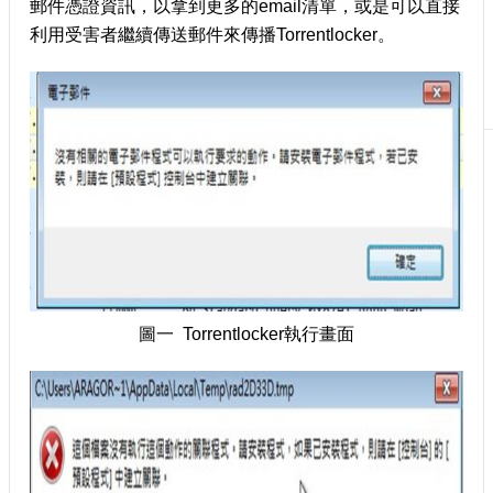
郵件憑證資訊，以拿到更多的email清單，或是可以直接
刊
利用受害者繼續傳送郵件來傳播Torrentlocker。
物
校
務
服
務
專
題
報
導
技
術
圖一 Torrentlocker執行畫面
論
壇
產
業
專
欄