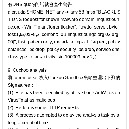
有DNS query的話就會產生警告。
alert udp $HOME_NET any -> any 53 (msg:"BLACKLIS
T DNS request for known malware domain linquistloun
ge.org - Win.Trojan.Torrentlocker"; flow:to_server; byte_
test:1,!&,0xF8,2; content:"|0B|linquistlounge.org|02|org|
00|"; fast_pattern:only; metadata:impact_flag red, policy
balanced-ips drop, policy security-ips drop, service dns;
classtype:trojan-activity; sid:100003; rev:2; )
9 Cuckoo analysis
將Torrentlocker放入Cuckoo Sandbox裏頭整理出下列的
Signatures：
(1) File has been identified by at least one AntiVirus on
VirusTotal as malicious
(2) Performs some HTTP requests
(3) A process attempted to delay the analysis task by a
long amount of time.