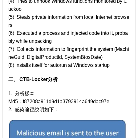
(4) Tries to unhook Windows functions monitored by C
uckoo
(5) Steals private information from local Internet browse
rs
(6) Executed a process and injected code into it, proba
bly while unpacking
(7) Collects information to fingerprint the system (Machi
neGuid, DigitalProductId, SystemBiosDate)
(8) nstalls itself for autorun at Windows startup
二、 CTB-Locker分析
1. 分析樣本
Md5：f87208a911d9d1a3793914a649dac97e
2. 感染途徑說明如下：