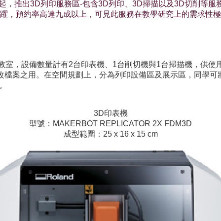
月起，推出3D列印服務區-包含3D列印、3D掃描以及3D切削
躍，預約率高達九成以上，可見此服務在教學研究上的需求性極
腦教室，設備數量計有2台印表機、1台削切機與1台掃描機，供
改檔案之用。在空間規劃上，分為列印設備區及展示區，同學可
。
3D印表機
型號：MAKERBOT REPLICATOR 2X FDM3D
成型範圍：25 x 16 x 15 cm