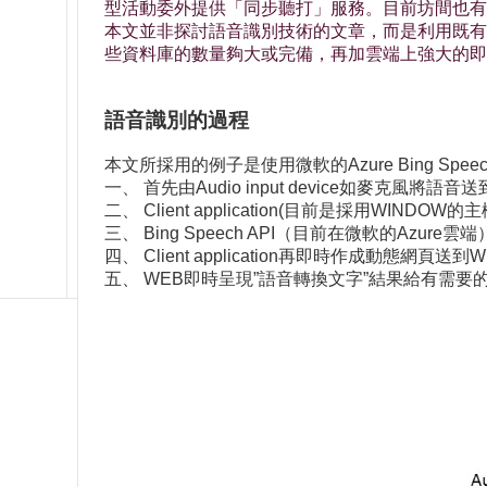
型活動委外提供「同步聽打」服務。目前坊間也有
本文並非探討語音識別技術的文章，而是利用既有
些資料庫的數量夠大或完備，再加雲端上強大的即
語音識別的過程
本文所採用的例子是使用微軟的Azure Bing Spe
一、 首先由Audio input device如麥克風將語音送到Cli
二、 Client application(目前是採用WINDOW
三、 Bing Speech API（目前在微軟的Azure雲端
四、 Client application再即時作成動態網頁送到
五、 WEB即時呈現”語音轉換文字”結果給有需要