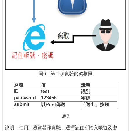
圖6：第二項實驗的架構圖
名稱
值
說明
ID
test
識別
password
123456
密碼
submit
以Post
傳送
「送出」按鈕
表2
說明：使用IE瀏覽器作實驗，選擇記住所輸入帳號及密