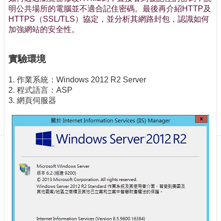
訊
明公共場所的電腦並不適合記住密碼。最後再介紹HTTP及
訂
HTTPS（SSL/TLS）協定，並分析其網路封包，認識如何
閱/
加強網站的安全性。
取
消
實驗環境
網
站
1. 作業系統：Windows 2012 R2 Server
導
2. 程式語言：ASP
覽
3. 網頁伺服器
最
新
消
息
關
於
我
們
出
版