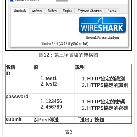
圖12：第三項實驗的架構圖
名稱
值
說明
ID
test1
HTTP
協定的識別
test2
HTTPS
協定的識別
password
123456
HTTP
協定的密碼
456789
HTTPS
協定的密碼
submit
以Post
傳送
「送出」按鈕
表3