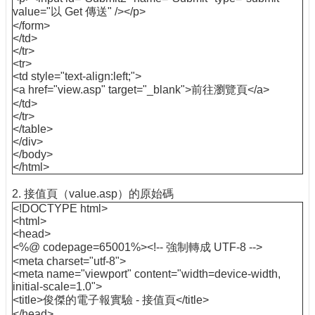
value="以 Get 傳送" /></p>
</form>
</td>
</tr>
<tr>
<td style="text-align:left;">
<a href="view.asp" target="_blank">前往瀏覽頁</a>
</td>
</tr>
</table>
</div>
</body>
</html>
2. 接值頁（value.asp）的原始碼
<!DOCTYPE html>
<html>
<head>
<%@ codepage=65001%><!-- 強制轉成 UTF-8 -->
<meta charset="utf-8">
<meta name="viewport" content="width=device-width,
initial-scale=1.0">
<title>俊傑的電子報實驗 - 接值頁</title>
</head>