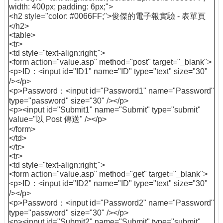
width: 400px; padding: 6px;">
<h2 style="color: #0066FF;">俊傑的電子報實驗 - 表單頁
</h2>
<table>
<tr>
<td style="text-align:right;">
<form action="value.asp" method="post" target="_blank">
<p>ID：<input id="ID1" name="ID" type="text" size="30"
/></p>
<p>Password：<input id="Password1" name="Password"
type="password" size="30" /></p>
<p><input id="Submit1" name="Submit" type="submit"
value="以 Post 傳送" /></p>
</form>
</td>
</tr>
<tr>
<td style="text-align:right;">
<form action="value.asp" method="get" target="_blank">
<p>ID：<input id="ID2" name="ID" type="text" size="30"
/></p>
<p>Password：<input id="Password2" name="Password"
type="password" size="30" /></p>
<p><input id="Submit2" name="Submit" type="submit"