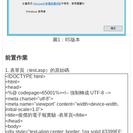
刊
物
校
務
服
圖1：IIS版本
務
專
前置作業
題
報
1. 表單頁（test.asp）的原始碼
導
<!DOCTYPE html>
<html>
技
<head>
術
<%@ codepage=65001%><!-- 強制轉成 UTF-8 -->
論
<meta charset="utf-8">
壇
<meta name="viewport" content="width=device-width,
initial-scale=1.0">
產
<title>俊傑的電子報實驗 -表單頁</title>
業
</head>
專
<body>
<div style="text-align:center; border: 1px solid #3399FF;
欄