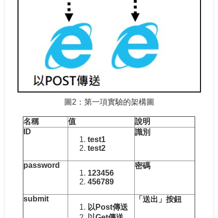
圖2：第一項實驗的架構圖
名稱
值
說明
ID
識別
test1
test2
password
密碼
123456
456789
submit
「送出」按鈕
以Post
傳送
以Get
傳送