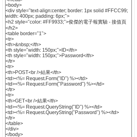
<body>
<div style="text-align:center; border: 1px solid #FFCC99;
width: 400px; padding: 6px;">
<h2 style="color: #FF9933;">俊傑的電子報實驗 - 接值頁
</h2>
<table border="1">
<tr>
<th>&nbsp;</th>
<th style="width: 150px;">ID</th>
<th style="width: 150px;">Password</th>
</tr>
<tr>
<th>POST<br />結果</th>
<td><%= Request.Form("ID") %></td>
<td><%= Request.Form("Password") %></td>
</tr>
<tr>
<th>GET<br />結果</th>
<td><%= Request.QueryString("ID") %></td>
<td><%= Request.QueryString("Password") %></td>
</tr>
</table>
</div>
</body>