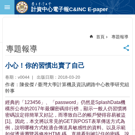
跳到主要內容區塊
計資中心電子報C&INC E-paper
進
階
搜
尋
首頁
專題報導
回
專題報導
首
頁
臺
小心！你的習慣出賣了自己
大
首
卷期：v0044
出版日期：2018-03-20
頁
作者：陳俊傑 / 臺灣大學計算機及資訊網路中心教學研究組
計
幹事
中
經典的「123456」、「password」仍然是SplashData機
首
構所公布的2017年最爛密碼排行榜，顯示一般人仍習慣將
頁
密碼設定得簡單又好記，而導致自己的帳戶變得容易被盜
聯
[1]。因此，本文將以常見的GET與POST表單傳送方式為
絡
例，說明哪種方式較適合傳送具敏感性的資料。以及示範
資
如何透過瀏覽器修改HTML碼，直接看到被記住的密碼，說