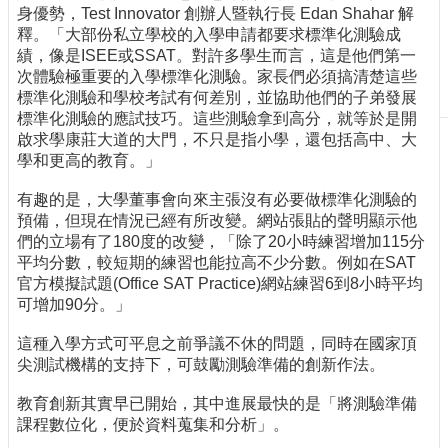
身優勢，Test Innovator 創辦人暨執行長 Edan Shahar 解
刊
釋。「大部份私立學校的入學申請都要求標準化測驗成
物
績，像是ISEE或SSAT。對許多學生而言，這是他們第一
次體驗極重要的入學標準化測驗。家長們必須搞清楚這些
校
標準化測驗和學校考試有何差別，並協助他們的子弟發展
務
標準化測驗的應試技巧。這些測驗拿到高分，就等於是開
服
啟求學康莊大道的大門，不只是指小學，還包括高中、大
務
學和更高的教育。」
專
有趣的是，大學董事會向來主張沒有必要做標準化測驗的
題
預備，但現在情況已經有所改變。網站張貼的聲明顯示他
報
們的立場有了180度的改變，「除了20小時練習增加115分
導
平均分數，較短期的練習也能拉高不少分數。例如在SAT
技
官方模擬試題(Office SAT Practice)網站練習6到8小時平均
術
可增加90分。」
論
這種入學方式可平息之前爭議不休的問題，同時在國家頂
壇
尖測試機構的支持下，可鼓勵測驗準備的創新作法。
產
教育創新其實早已開始，其中進展最快的是「將測驗準備
業
課程數位化，便於資料蒐集和分析」。
專
欄