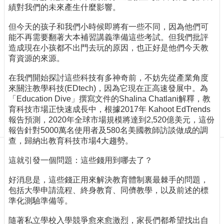
訊
績對我們的未來產生什麼影響。
訂
閱/
但今天的孩子和我們小時候即將有一些不同，因為他們可
取
能不再需要翻著大本補習講義準備這些考試。但我們批評
消
造成現在小孩都不出門去玩的原因，也正好是他們今天教
育資源的來源。
網
站
在我們開始探討這些科技有多神奇前，不妨先從產業角度
導
來關注教學科技(EDtech)，因為它現在正高速發展中。為
覽
「Education Dive」撰寫文件的Shalina Chatlani解釋，教
育科技市場正快速成長中，根據2017年 Kahoot EdTrends
最
報告預測，2020年全球市場規模將達到2,520億美元，這份
新
報告針對5000萬名使用者及580名美國教師訪談做成的調
消
查，歸納出教育科技市場4大趨勢。
息
這就引發一個問題：這些錢用到哪去了？
關
於
好消息是，這些錢正用來解決教育體制裏最棘手的問題，
我
包括大學申請流程、終身教育、同儕教學，以及前述的標
們
準化測驗準備等。
出
隨著私立學校入學競爭愈來愈激烈，家長們都希望找出自
版