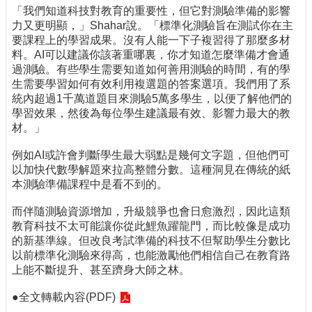
「我們知道科技對教育的重要性，但它對測驗準備的影響
力又更明顯，」Shahar說。「標準化測驗旨在測試你在主
要課程上的學習成果。沒有人能一下子複習得了那麼多材
料。AI可以建議你該著重哪裏，你才知道怎麼準備才會通
過測驗。有些學生需要知道如何善用測驗的時間，有的學
生需要學習如何有效利用複選題的答案選項。我們用了系
統內超過1千萬道題目來測驗5萬多學生，以便了解他們的
學習效果，然後為每位學生建議最有效、影響力最大的教
材。」
例如AI或許會判斷學生最大弱點是幾何文字題，但他們可
以加快代數學解題來拉高整體分數。這種洞見在傳統的紙
本測驗準備課程中是看不到的。
而伴隨測驗資源增加，升級競爭也會日愈激烈，因此這類
教育科技不太可能讓你從此鯉魚躍龍門，而比較像是成功
的新基準線。但改良考試準備的科技不但幫助學生分數比
以前標準化測驗來得高，也能激勵他們相信自己在教育路
上能不斷提升、甚至躋身大師之林。
●
全文轉載內容(PDF)