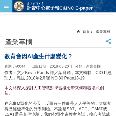
跳到主要內容區塊
計資中心電子報C&INC E-paper
進
階
搜
尋
首頁
產業專欄
回
產業專欄
首
頁
臺
教育會因AI產生什麼變化？
大
首
卷期：v0044
出版日期：2018-03-20
分類：產業專欄
頁
作者：文／Kevin Rands 譯／葉庭筠，本文轉載「CIO IT經
計
理人」雜誌 2018年2月號 NO.80 Page18-19
中
本文將深入探討人工智慧對學習概念帶來何種破壞式創
首
新。
頁
聯
在凡事M型化的今天，反而有一件事是人人平等的：大家都
絡
得歷經標準化的升學測驗。不論是SAT、ACT、GMAT或
資
LSAT還是其他測驗，我們都得坐進教室考試，擔心考試成