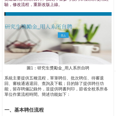
訊
驗，修改流程，重新改版上線。
訂
閱/
取
消
網
站
導
覽
最
新
圖1：研究生獎勵金_用人系所自聘
消
息
系統主要提供五種流程，單筆聘任、批次聘任、待審退
回、審核通過退回、查詢及下載；目的除了提供聘任功
關
能，留存聘僱記錄外，並提供聘書列印，節省全校系所各
於
單位作業流程時間。簡述功能如下：
我
們
一、基本聘任流程
出
版