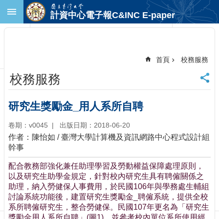
跳到主要內容區塊
計資中心電子報C&INC E-paper
進
階
搜
尋
首頁
校務服務
回
校務服務
首
頁
臺
研究生獎勵金_用人系所自聘
大
首
卷期：v0045
出版日期：2018-06-20
頁
作者：陳怡如 / 臺灣大學計算機及資訊網路中心程式設計組
計
幹事
中
配合教務部強化兼任助理學習及勞動權益保障處理原則，
首
以及研究生助學金規定，針對校內研究生具有聘僱關係之
頁
助理，納入勞健保人事費用，於民國106年與學務處生輔組
聯
討論系統功能後，建置研究生獎勵金_聘僱系統，提供全校
絡
系所聘僱研究生，整合勞健保。民國107年更名為「研究生
資
獎勵金用人系所自聘」(圖1)，並參考校內單位系所使用經