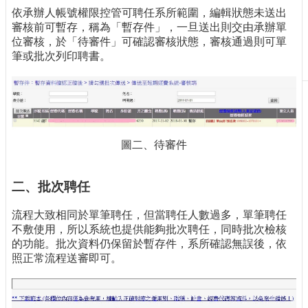
依承辦人帳號權限控管可聘任系所範圍，編輯狀態未送出
刊
審核前可暫存，稱為「暫存件」，一旦送出則交由承辦單
物
位審核，於「待審件」可確認審核狀態，審核通過則可單
校
筆或批次列印聘書。
務
服
務
專
題
圖二、待審件
報
導
二、批次聘任
技
術
流程大致相同於單筆聘任，但當聘任人數過多，單筆聘任
論
不敷使用，所以系統也提供能夠批次聘任，同時批次檢核
壇
的功能。批次資料仍保留於暫存件，系所確認無誤後，依
照正常流程送審即可。
產
業
專
欄